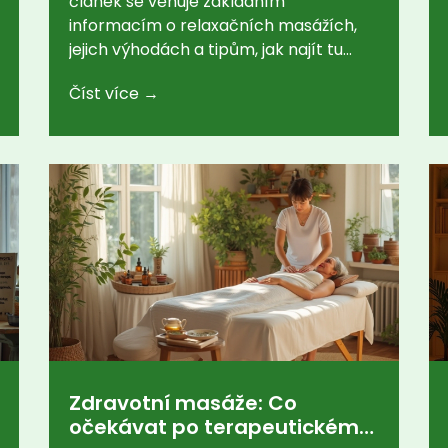
článek se věnuje základním
informacím o relaxačních masážích,
jejich výhodách a tipům, jak najít tu
pravou masáž pro vás. Dozvíte se také,
Číst více →
jak často byste si měli dopřát masáž a
co očekávat při návštěvě masážního
salonu.
Zdravotní masáže: Co
očekávat po terapeutickém