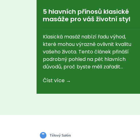
5 hlavních přínosů klasické
masáže pro váš životní styl
Klasická masáž nabízí řadu výhod,
které mohou výrazně ovlivnit kvalitu
vašeho života. Tento článek přináší
podrobný pohled na pět hlavních
důvodů, proč byste měli zařadit
klasickou masáž do svého životního
Číst více →
stylu. Zjistíte, jak masáž může pomoct s
uvolněním napětí, zlepšením krevního
oběhu a podporou duševní pohody.