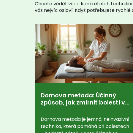
Chcete vědět víc o konkrétních technikác
vás nejvíc osloví. Když potřebujete rychl
Dornova metoda: Účinný
způsob, jak zmírnit bolesti v
bederní páteři
Dornova metoda je jemná, neinvazivní
technika, která pomáhá při bolestech