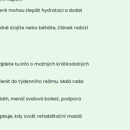
které mohou zlepšit hydrataci a dodat
dně stojíte nebo běháte, článek nabízí
Najdete tu info o možných krátkodobých
členit do týdenního režimu. Malá rada:
oběh, menší svalová bolest, podpora
suje, kdy zvolit rehabilitační masáž