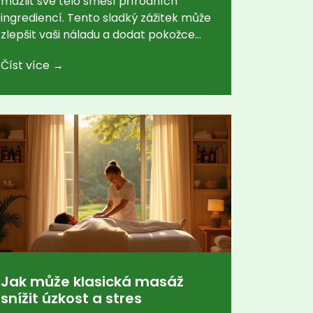
mazlit své tělo směsí přírodních
ingrediencí. Tento sladký zážitek může
zlepšit vaši náladu a dodat pokožce
zdravý lesk. V článku se dozvíte, jaké
Číst více →
jsou benefity čokoládové masáže, proč
je tak oblíbená a na co se při ní můžete
těšit.
Jak může klasická masáž
snížit úzkost a stres