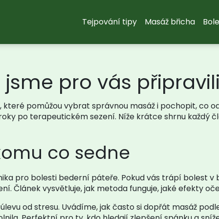
Tejpování tipy
Masáž břicha
Bole
jsme pro vás připravi
které pomůžou vybrat správnou masáž i pochopit, co od ní
é kroky po terapeutickém sezení. Níže krátce shrnu každý
 komu co sedne
ika pro bolesti bederní páteře. Pokud vás trápí bolest 
ení. Článek vysvětluje, jak metoda funguje, jaké efekty o
levu od stresu. Uvádíme, jak často si dopřát masáž podle ž
nila. Perfektní pro ty, kdo hledají zlepšení spánku a sníž