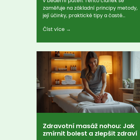
v bederní páteři. Tento článek se
zaměřuje na základní principy metody,
její účinky, praktické tipy a časté
problémy, které mohou být touto
Číst více →
metodou řešeny. Pro ty, kteří hledají
úlevu od bolesti zad, nabízí tento
článek cenné informace a rady.
Zdravotní masáž nohou: Jak
zmírnit bolest a zlepšit zdraví