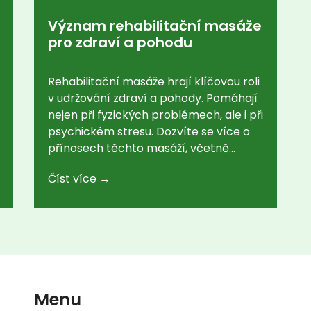
Význam rehabilitační masáže
pro zdraví a pohodu
Rehabilitační masáže hrají klíčovou roli
v udržování zdraví a pohody. Pomáhají
nejen při fyzických problémech, ale i při
psychickém stresu. Dozvíte se více o
přínosech těchto masáží, včetně
zajímavých faktů a praktických tipů,
Číst více →
jak je zařadit do svého života.
Menu