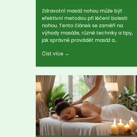
Zdravotní masáž nohou může být
efektivní metodou při léčení bolesti
nohou. Tento článek se zaměří na
výhody masáže, různé techniky a tipy,
jak správně provádět masáž a
dosáhnout úlevy od bolesti. Seznamte
Číst více →
se s osvědčenými postupy a užitečnými
radami pro zlepšení zdraví vašich
nohou.