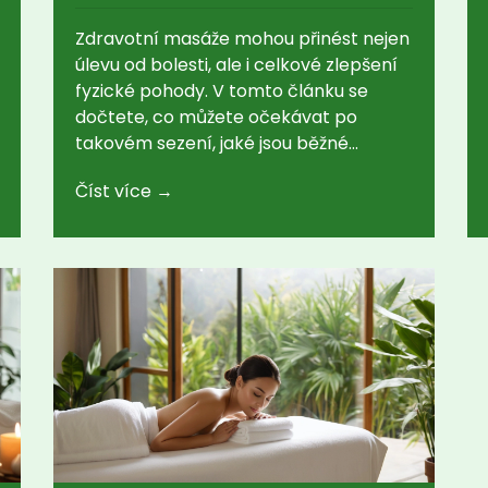
sezení
Zdravotní masáže mohou přinést nejen
úlevu od bolesti, ale i celkové zlepšení
fyzické pohody. V tomto článku se
dočtete, co můžete očekávat po
takovém sezení, jaké jsou běžné
reakce těla a jak se správně připravit.
Číst více →
Nabídneme také užitečné rady a tipy,
jak maximalizovat účinky této terapie a
jak se následně regenerovat.