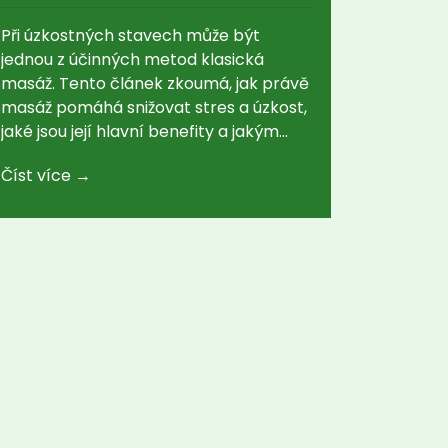
Při úzkostných stavech může být
jednou z účinných metod klasická
masáž. Tento článek zkoumá, jak právě
masáž pomáhá snižovat stres a úzkost,
jaké jsou její hlavní benefity a jakým
způsobem ji zařadit do každodenního
Číst více →
života.