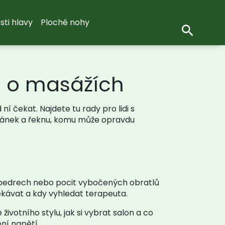
sti hlavy
Ploché nohy
li o masážích
 čekat. Najdete tu rady pro lidi s
 článek a řeknu, komu může opravdu
v bedrech nebo pocit vybočených obratlů
čekávat a kdy vyhledat terapeuta.
ivotního stylu, jak si vybrat salon a co
ení napětí.