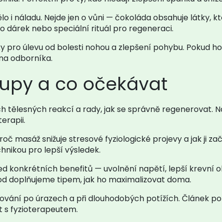
lo i náladu. Nejde jen o vůni — čokoláda obsahuje látky, 
ko dárek nebo speciální rituál pro regeneraci.
y pro úlevu od bolesti nohou a zlepšení pohybu. Pokud ho
 na odborníka.
tupy a co očekávat
h tělesných reakcí a rady, jak se správně regenerovat. 
terapii.
roč masáž snižuje stresové fyziologické projevy a jak ji za
nikou pro lepší výsledek.
ed konkrétních benefitů — uvolnění napětí, lepší krevní 
d doplňujeme tipem, jak ho maximalizovat doma.
ování po úrazech a při dlouhodobých potížích. Článek popi
t s fyzioterapeutem.