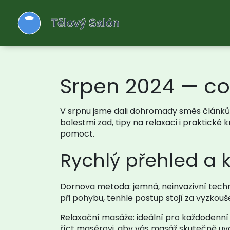
Srpen 2024 — co 
V srpnu jsme dali dohromady směs článků, 
bolestmi zad, tipy na relaxaci i praktick
pomoct.
Rychlý přehled a
Dornova metoda: jemná, neinvazivní techn
při pohybu, tenhle postup stojí za vyzkouš
Relaxační masáže: ideální pro každodenní ú
říct masérovi, aby vás masáž skutečně uvol