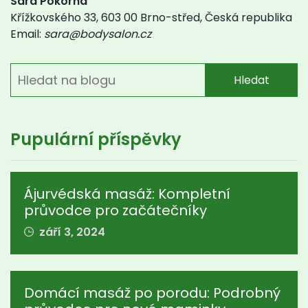
Sára Pokorná
Křížkovského 33, 603 00 Brno-střed, Česká republika
Email:
sara@bodysalon.cz
Hledat
Pupulární příspěvky
Ájurvédská masáž: Kompletní
průvodce pro začátečníky
září 3, 2024
Domácí masáž po porodu: Podrobný