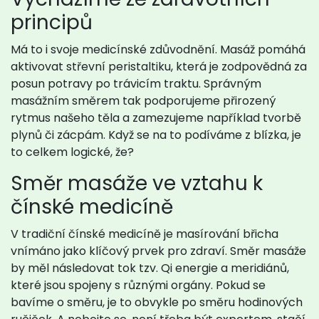
principů
Má to i svoje medicínské zdůvodnění. Masáž pomáhá
aktivovat střevní peristaltiku, která je zodpovědná za
posun potravy po trávicím traktu. Správným
masážním směrem tak podporujeme přirozený
rytmus našeho těla a zamezujeme například tvorbě
plynů či zácpám. Když se na to podíváme z blízka, je
to celkem logické, že?
Směr masáže ve vztahu k
čínské medicíně
V tradiční čínské medicíně je masírování břicha
vnímáno jako klíčový prvek pro zdraví. Směr masáže
by měl následovat tok tzv. Qi energie a meridiánů,
které jsou spojeny s různými orgány. Pokud se
bavíme o směru, je to obvykle po směru hodinových