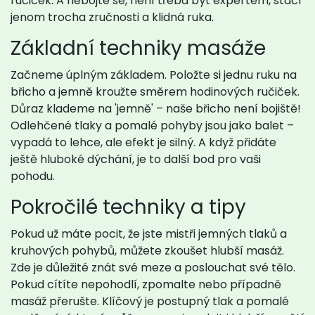
ručiček. A nebojte se, není třeba být expertem, stačí
jenom trocha zručnosti a klidná ruka.
Základní techniky masáže
Začneme úplným základem. Položte si jednu ruku na
břicho a jemně kroužte směrem hodinových ručiček.
Důraz klademe na 'jemně' – naše břicho není bojiště!
Odlehčené tlaky a pomalé pohyby jsou jako balet –
vypadá to lehce, ale efekt je silný. A když přidáte
ještě hluboké dýchání, je to další bod pro vaši
pohodu.
Pokročilé techniky a tipy
Pokud už máte pocit, že jste mistři jemných tlaků a
kruhových pohybů, můžete zkoušet hlubší masáž.
Zde je důležité znát své meze a poslouchat své tělo.
Pokud cítíte nepohodlí, zpomalte nebo případně
masáž přerušte. Klíčový je postupný tlak a pomalé