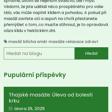
správně, uvolní se nejenom svalstvo, ale i mysl.
Vědomí, že jste udělali něco prospěšného pro vaše
tělo, vás může naplnit klidem a pohodou. A pokud při
masáži zavřete oči a aspoň na chvíli přestanete
přemýšlet o tom, co musíte stihnout, je to opravdová
oáza klidu v hektickém dni.
masáž břicha
směr masáže
relaxace
zdraví
Hledat
Pupulární příspěvky
Thajské masáže: Úleva od bolesti
krku
února 25, 2025