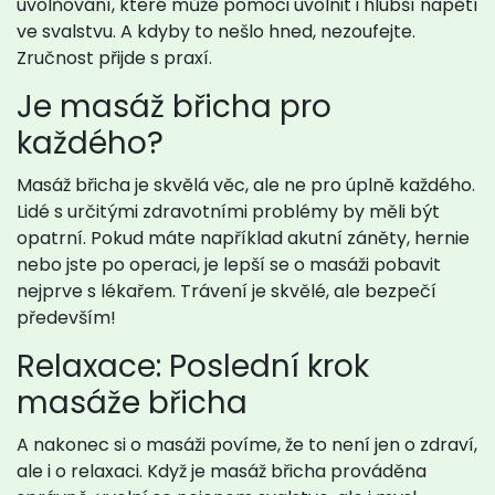
uvolňování, které může pomoci uvolnit i hlubší napětí
ve svalstvu. A kdyby to nešlo hned, nezoufejte.
Zručnost přijde s praxí.
Je masáž břicha pro
každého?
Masáž břicha je skvělá věc, ale ne pro úplně každého.
Lidé s určitými zdravotními problémy by měli být
opatrní. Pokud máte například akutní záněty, hernie
nebo jste po operaci, je lepší se o masáži pobavit
nejprve s lékařem. Trávení je skvělé, ale bezpečí
především!
Relaxace: Poslední krok
masáže břicha
A nakonec si o masáži povíme, že to není jen o zdraví,
ale i o relaxaci. Když je masáž břicha prováděna