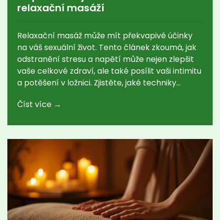
relaxační masáží
Relaxační masáž může mít překvapivé účinky
na váš sexuální život. Tento článek zkoumá, jak
odstranění stresu a napětí může nejen zlepšit
vaše celkové zdraví, ale také posílit vaši intimitu
a potěšení v ložnici. Zjistěte, jaké techniky
masáže mohou mít největší dopad a jak začít s
Číst více →
touto formou sebepeče. Pro ty, kdo chtějí
zlepšit svůj intimní život přirozeným způsobem,
může být relaxační masáž klíčovým krokem.