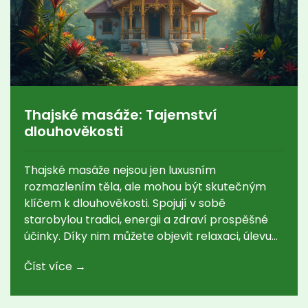
Thajské masáže: Tajemství
dlouhověkosti
Thajské masáže nejsou jen luxusním
rozmazlením těla, ale mohou být skutečným
klíčem k dlouhověkosti. Spojují v sobě
starobylou tradici, energii a zdraví prospěšné
účinky. Díky nim můžete objevit relaxaci, úlevu
od bolestí a přirozenou energii. Ponořte se do
Číst více →
tajemství, která se skrývá za těmito prastarými
technikami.