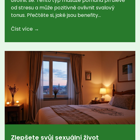
uvolnit se. Tento typ masáže pomáhá při úlevě
od stresu a může pozitivně ovlivnit svalový
tonus. Přečtěte si, jaké jsou benefity
regenerační masáže, jak často ji využívat a co
Číst více →
můžete očekávat po návštěvě maséra.
Zlepšete svůj sexuální život