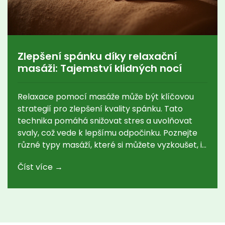
Zlepšení spánku díky relaxační
masáži: Tajemství klidných nocí
Relaxace pomocí masáže může být klíčovou
strategií pro zlepšení kvality spánku. Tato
technika pomáhá snižovat stres a uvolňovat
svaly, což vede k lepšímu odpočinku. Poznejte
různé typy masáží, které si můžete vyzkoušet, i
jaké jsou nejlepší praktiky pro maximální užitek.
Číst více →
Zjistěte, jak začlenit tuto osvědčenou metodu
do svého večerního rituálu a probuďte se svěží
a odpočatí.