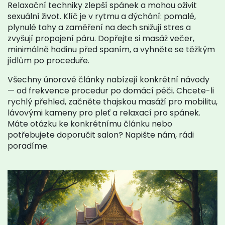
Relaxační techniky zlepší spánek a mohou oživit
sexuální život. Klíč je v rytmu a dýchání: pomalé,
plynulé tahy a zaměření na dech snižují stres a
zvyšují propojení páru. Dopřejte si masáž večer,
minimálně hodinu před spaním, a vyhněte se těžkým
jídlům po proceduře.
Všechny únorové články nabízejí konkrétní návody
— od frekvence procedur po domácí péči. Chcete-li
rychlý přehled, začněte thajskou masáží pro mobilitu,
lávovými kameny pro pleť a relaxací pro spánek.
Máte otázku ke konkrétnímu článku nebo
potřebujete doporučit salon? Napište nám, rádi
poradíme.