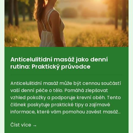
Anticelulitidní masáž jako denní
rutina: Praktický průvodce
Anticelulitidní masáž může být cennou součástí
vaší denní péče o tělo. Pomáhá zlepšovat
vzhled pokožky a podporuje krevní oběh. Tento
článek poskytuje praktické tipy a zajímavé
informace, které vám pomohou zavést masáž
jako pravidelnou součást vašich každodenních
Číst více →
rituálů.