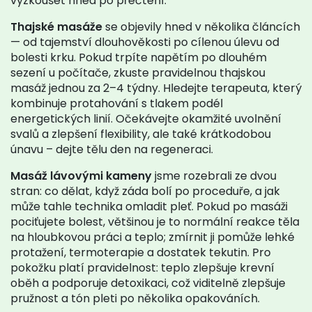
vyzkoušet hned po přečtení.
Thajské masáže
se objevily hned v několika článcích
— od tajemství dlouhověkosti po cílenou úlevu od
bolesti krku. Pokud trpíte napětím po dlouhém
sezení u počítače, zkuste pravidelnou thajskou
masáž jednou za 2–4 týdny. Hledejte terapeuta, který
kombinuje protahování s tlakem podél
energetických linií. Očekávejte okamžité uvolnění
svalů a zlepšení flexibility, ale také krátkodobou
únavu – dejte tělu den na regeneraci.
Masáž lávovými kameny
jsme rozebrali ze dvou
stran: co dělat, když záda bolí po proceduře, a jak
může tahle technika omladit pleť. Pokud po masáži
pociťujete bolest, většinou je to normální reakce těla
na hloubkovou práci a teplo; zmírnit ji pomůže lehké
protažení, termoterapie a dostatek tekutin. Pro
pokožku platí pravidelnost: teplo zlepšuje krevní
oběh a podporuje detoxikaci, což viditelně zlepšuje
pružnost a tón pleti po několika opakováních.