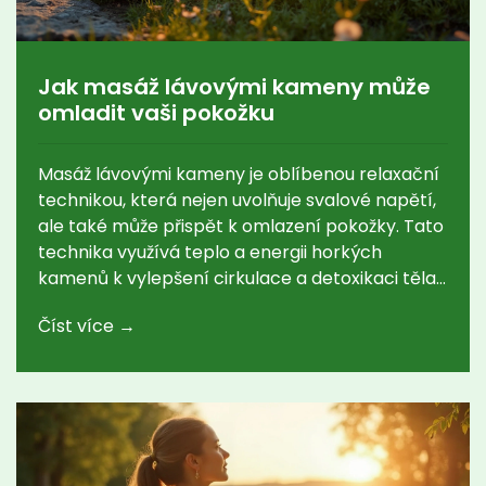
Jak masáž lávovými kameny může
omladit vaši pokožku
Masáž lávovými kameny je oblíbenou relaxační
technikou, která nejen uvolňuje svalové napětí,
ale také může přispět k omlazení pokožky. Tato
technika využívá teplo a energii horkých
kamenů k vylepšení cirkulace a detoxikaci těla.
Pravidelné procedury mohou podpořit pružnost
Číst více →
a zdravý vzhled pleti. Objevte, jak tato
fascinující terapie může být přirozeným
způsobem, jak zlepšit zdraví vaší pokožky.