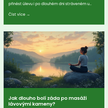
přinést úlevu i po dlouhém dni stráveném u
počítače. Zjistěte, jak vám může pomoci s
Číst více →
každodenním nepohodlím a proč je důležité
zařadit ji do svého životního stylu.
Jak dlouho bolí záda po masáži
lávovými kameny?