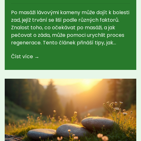
Po masáži lávovými kameny může dojít k bolesti
zad, jejíž trvání se liší podle různých faktorů.
Znalost toho, co očekávat po masáži, a jak
pečovat o záda, může pomoci urychlit proces
regenerace. Tento článek přináší tipy, jak
zmírnit bolest a co udělat pro to, aby účinky
Číst více →
masáže byly co nejpřínosnější. Naučte se, jak
rozpoznat přirozenou reakci těla na masáž a co
už může být důvodem k obavám. Objevte, jak
pravidelná péče může zlepšit váš celkový pocit
pohodlí.