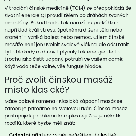
V tradiční čínské medicíně (TCM) se předpokládá, že
životní energie Qi proudí tělem po dráhách zvaných
meridiány. Pokud tento tok narazí na překážku -
například kvůli stresu, špatnému držení těla nebo
zranění - vzniká bolest nebo nemoc. Cílem čínské
masáže není jen uvolnit svalové vlákna, ale odstranit
tyto blokády a obnovit plynulý tok energie. Je to
trochu jako čistit ucpaný potrubí ve vašem domě;
když voda teče volně, vše funguje hladce.
Proč zvolit čínskou masáž
místo klasické?
Máte bolavé ramena? Klasická západní masáž se
zaměřuje primárně na svalovou tkáň. Čínská masáž
přistupuje k problému komplexněji. Zde je několik
rozdílů, které byste měli znát:
Celostní přístup:
Masér neřeší jen „bolestivé