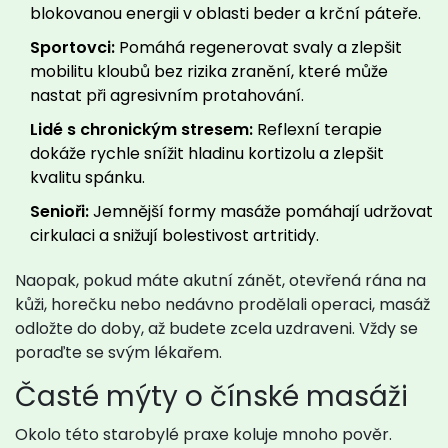
blokovanou energii v oblasti beder a krční páteře.
Sportovci:
Pomáhá regenerovat svaly a zlepšit
mobilitu kloubů bez rizika zranění, které může
nastat při agresivním protahování.
Lidé s chronickým stresem:
Reflexní terapie
dokáže rychle snížit hladinu kortizolu a zlepšit
kvalitu spánku.
Senioři:
Jemnější formy masáže pomáhají udržovat
cirkulaci a snižují bolestivost artritidy.
Naopak, pokud máte akutní zánět, otevřená rána na
kůži, horečku nebo nedávno prodělali operaci, masáž
odložte do doby, až budete zcela uzdraveni. Vždy se
poraďte se svým lékařem.
Časté mýty o čínské masáži
Okolo této starobylé praxe koluje mnoho pověr.