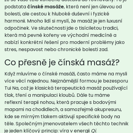
podstata
čínské masáže
, která není jen úlevou od
bolesti, ale cestou k hluboké duševní i fyzické
harmonii.
Mnoho lidí si myslí, že masáž je jen luxusní
odpočinek. Ve skutečnosti jde o tisíciletou tradici,
která má pevné kořeny ve východní medicíně a
nabízí konkrétní řešení pro moderní problémy jako
stres, nespavost nebo chronické bolesti zad.
Co přesně je čínská masáž?
Když mluvíme o čínské masáži, často máme na mysli
více věcí najednou. Nejznámější formou je bezesporu
Tui Na
, což je klasická terapeutická masáž používající
tlak, tření a manipulaci kloubů.
Dále tu máme
reflexní terapii nohou
, která pracuje s bodovými
mapami na chodidlech,
a samozřejmě
akupresuru
,
kde se mírným tlakem aktivují specifické body na
těle.
Společným jmenovatelem všech těchto technik
je jeden klíčový princip: víra v energii
Qi
.