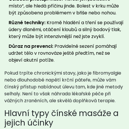
místo“, ale hledá příčinu jinde. Bolest v krku může
být způsobena problémem v břiše nebo nohou.
Různé techniky:
Kromě hladění a tření se používají
údery dlaněmi, otáčení kloubů a silný bodový tlak,
který může být intenzivnější než jste zvyklí.
Důraz na prevenci:
Pravidelné sezení pomáhají
udržet tělo v rovnováze ještě předtím, než se
objeví akutní potíže.
Pokud trpíte chronickými stavy, jako je fibromyalgie
nebo dlouhodobé napětí krční páteře, může vám
čínský přístup nabídnout úlevu tam, kde jiné metody
selhaly. Není to však náhrada lékařské péče při
vážných zraněních, ale skvělá doplňková terapie.
Hlavní typy čínské masáže a
jejich účinky