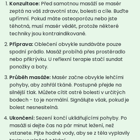
Konzultace:
Před samotnou masáží se masér
zeptá na váš zdravotní stav, bolesti a cíle. Buďte
upřímní. Pokud máte osteoporózu nebo jste
těhotná, musí masér vědět, protože některé
techniky jsou kontraindikované.
Příprava:
Oblečení obvykle sundáváte pouze
spodní prádlo. Masáž probíhá přes prostěradlo
nebo přikrývku. U reflexní terapie stačí sundat
ponožky a boty.
Průběh masáže:
Masér začne obvykle lehčími
pohyby, aby zahřál tkáně. Postupně přejde na
silnější tlak. Můžete cítit ostré bolesti v určitých
bodech - to je normální. Signálujte však, pokud je
bolest nesnesitelná.
Ukončení:
Sezení končí uklidňujícími pohyby. Po
masáži si dejte čas na pár minut ležení, než
vstanete. Pijte hodně vody, aby se z těla vyplavily