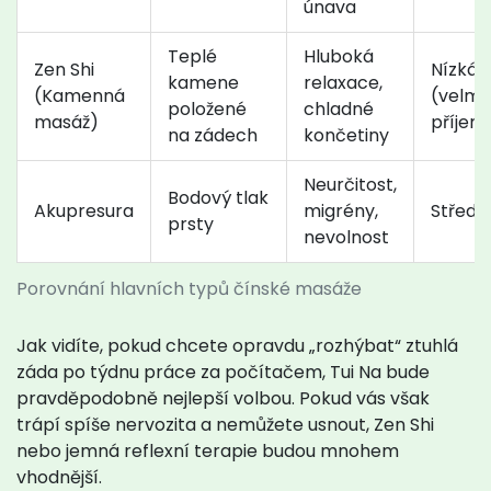
únava
Teplé
Hluboká
Zen Shi
Nízká
kamene
relaxace,
(Kamenná
(velmi
položené
chladné
masáž)
příjem
na zádech
končetiny
Neurčitost,
Bodový tlak
Akupresura
migrény,
Středn
prsty
nevolnost
Porovnání hlavních typů čínské masáže
Jak vidíte, pokud chcete opravdu „rozhýbat“ ztuhlá
záda po týdnu práce za počítačem, Tui Na bude
pravděpodobně nejlepší volbou. Pokud vás však
trápí spíše nervozita a nemůžete usnout, Zen Shi
nebo jemná reflexní terapie budou mnohem
vhodnější.