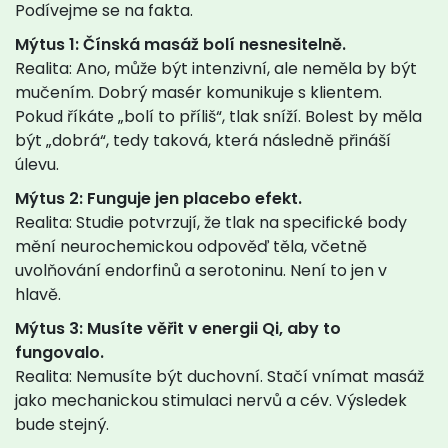
Podívejme se na fakta.
Mýtus 1: Čínská masáž bolí nesnesitelně.
Realita: Ano, může být intenzivní, ale neměla by být
mučením. Dobrý masér komunikuje s klientem.
Pokud říkáte „bolí to příliš“, tlak sníží. Bolest by měla
být „dobrá“, tedy taková, která následně přináší
úlevu.
Mýtus 2: Funguje jen placebo efekt.
Realita: Studie potvrzují, že tlak na specifické body
mění neurochemickou odpověď těla, včetně
uvolňování endorfinů a serotoninu. Není to jen v
hlavě.
Mýtus 3: Musíte věřit v energii Qi, aby to
fungovalo.
Realita: Nemusíte být duchovní. Stačí vnímat masáž
jako mechanickou stimulaci nervů a cév. Výsledek
bude stejný.