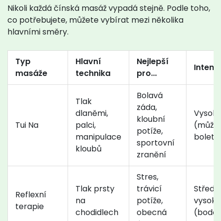
Nikoli každá čínská masáž vypadá stejně. Podle toho,
co potřebujete, můžete vybírat mezi několika
hlavními směry.
Typ
Hlavní
Nejlepší
Intenz
masáže
technika
pro...
Bolavá
Tlak
záda,
dlaněmi,
Vysok
kloubní
Tui Na
palci,
(může
potíže,
manipulace
bolet)
sportovní
kloubů
zranění
Stres,
Tlak prsty
trávicí
Střední
Reflexní
na
potíže,
vysoká
terapie
chodidlech
obecná
(bodo