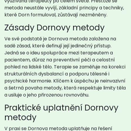
využívána terapeuty po celém světě. Přestože se
metoda neustále vyvíjí, základní principy a techniky,
které Dorn formuloval, zůstávají nezměněny.
Zásady Dornovy metody
Ve své podstatě je Dornova metoda založena na
sadě zásad, které definují její jedinečný přístup.
Jedná se o ideu spolupráce mezi terapeutem a
pacientem, důraz na preventivní péči a celostní
pohled na lidské tělo. Terapie se zaměřuje na korekci
strukturálních dysbalancí a podporu tělesné i
psychické harmonie. Klíčem k úspěchu je neinvazivní
a šetrná povaha metody, která respektuje limity těla
a usiluje o jeho přirozenou rovnováhu.
Praktické uplatnění Dornovy
metody
V praxi se Dornova metoda uplatňuje na řešení