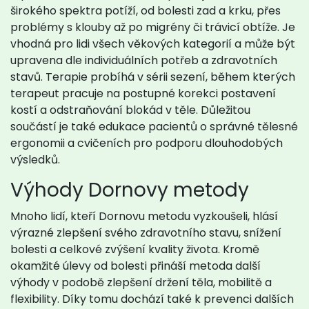
širokého spektra potíží, od bolesti zad a krku, přes
problémy s klouby až po migrény či trávicí obtíže. Je
vhodná pro lidi všech věkových kategorií a může být
upravena dle individuálních potřeb a zdravotních
stavů. Terapie probíhá v sérii sezení, během kterých
terapeut pracuje na postupné korekci postavení
kostí a odstraňování blokád v těle. Důležitou
součástí je také edukace pacientů o správné tělesné
ergonomii a cvičeních pro podporu dlouhodobých
výsledků.
Výhody Dornovy metody
Mnoho lidí, kteří Dornovu metodu vyzkoušeli, hlásí
výrazné zlepšení svého zdravotního stavu, snížení
bolesti a celkové zvýšení kvality života. Kromě
okamžité úlevy od bolesti přináší metoda další
výhody v podobě zlepšení držení těla, mobilitě a
flexibility. Díky tomu dochází také k prevenci dalších