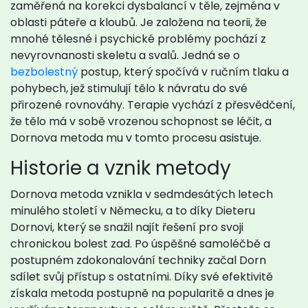
zaměřená na korekci dysbalancí v těle, zejména v
oblasti páteře a kloubů. Je založena na teorii, že
mnohé tělesné i psychické problémy pochází z
nevyrovnanosti skeletu a svalů. Jedná se o
bezbolestný
postup, který spočívá v ručním tlaku a
pohybech, jež stimulují tělo k návratu do své
přirozené rovnováhy. Terapie vychází z přesvědčení,
že tělo má v sobě vrozenou schopnost se léčit, a
Dornova metoda mu v tomto procesu asistuje.
Historie a vznik metody
Dornova metoda vznikla v sedmdesátých letech
minulého století v Německu, a to díky Dieteru
Dornovi, který se snažil najít řešení pro svoji
chronickou bolest zad. Po úspěšné samoléčbě a
postupném zdokonalování techniky začal Dorn
sdílet svůj přístup s ostatními. Díky své efektivitě
získala metoda postupně na popularitě a dnes je