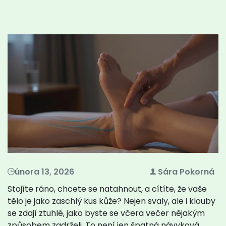
února 13, 2026
Sára Pokorná
Stojíte ráno, chcete se natahnout, a cítíte, že vaše
tělo je jako zaschlý kus kůže? Nejen svaly, ale i klouby
se zdají ztuhlé, jako byste se včera večer nějakým
způsobem zadrželi. To není jen špatná návyková