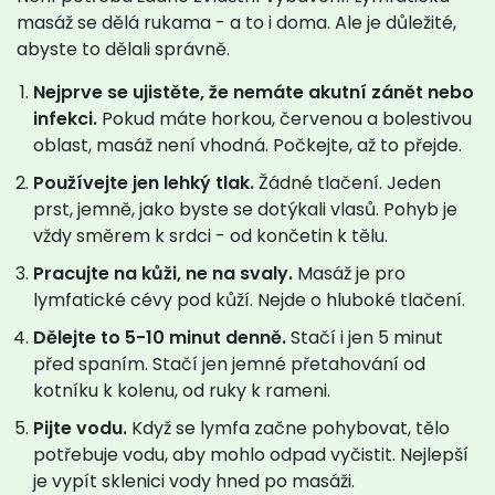
masáž se dělá rukama - a to i doma. Ale je důležité,
abyste to dělali správně.
Nejprve se ujistěte, že nemáte akutní zánět nebo
infekci.
Pokud máte horkou, červenou a bolestivou
oblast, masáž není vhodná. Počkejte, až to přejde.
Používejte jen lehký tlak.
Žádné tlačení. Jeden
prst, jemně, jako byste se dotýkali vlasů. Pohyb je
vždy směrem k srdci - od končetin k tělu.
Pracujte na kůži, ne na svaly.
Masáž je pro
lymfatické cévy pod kůží. Nejde o hluboké tlačení.
Dělejte to 5-10 minut denně.
Stačí i jen 5 minut
před spaním. Stačí jen jemné přetahování od
kotníku k kolenu, od ruky k rameni.
Pijte vodu.
Když se lymfa začne pohybovat, tělo
potřebuje vodu, aby mohlo odpad vyčistit. Nejlepší
je vypít sklenici vody hned po masáži.