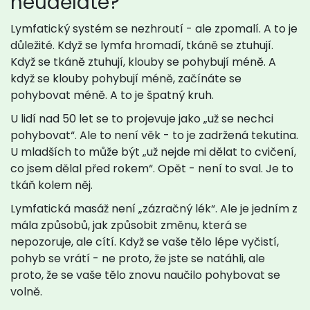
neuděláte?
Lymfatický systém se nezhroutí - ale zpomalí. A to je
důležité. Když se lymfa hromadí, tkáně se ztuhují.
Když se tkáně ztuhují, klouby se pohybují méně. A
když se klouby pohybují méně, začínáte se
pohybovat méně. A to je špatný kruh.
U lidí nad 50 let se to projevuje jako „už se nechci
pohybovat“. Ale to není věk - to je zadržená tekutina.
U mladších to může být „už nejde mi dělat to cvičení,
co jsem dělal před rokem“. Opět - není to sval. Je to
tkáň kolem něj.
Lymfatická masáž není „zázračný lék“. Ale je jedním z
mála způsobů, jak způsobit změnu, která se
nepozoruje, ale cítí. Když se vaše tělo lépe vyčistí,
pohyb se vrátí - ne proto, že jste se natáhli, ale
proto, že se vaše tělo znovu naučilo pohybovat se
volně.