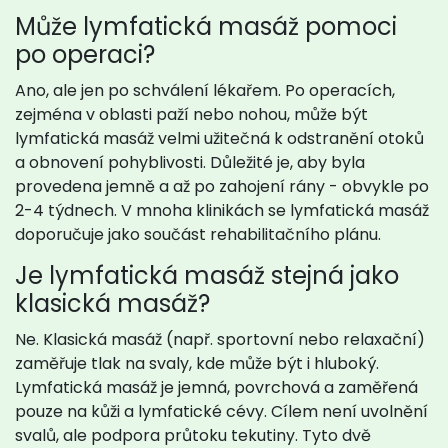
Může lymfatická masáž pomoci
po operaci?
Ano, ale jen po schválení lékařem. Po operacích,
zejména v oblasti paží nebo nohou, může být
lymfatická masáž velmi užitečná k odstranění otoků
a obnovení pohyblivosti. Důležité je, aby byla
provedena jemně a až po zahojení rány - obvykle po
2-4 týdnech. V mnoha klinikách se lymfatická masáž
doporučuje jako součást rehabilitačního plánu.
Je lymfatická masáž stejná jako
klasická masáž?
Ne. Klasická masáž (např. sportovní nebo relaxační)
zaměřuje tlak na svaly, kde může být i hluboký.
Lymfatická masáž je jemná, povrchová a zaměřená
pouze na kůži a lymfatické cévy. Cílem není uvolnění
svalů, ale podpora průtoku tekutiny. Tyto dvě