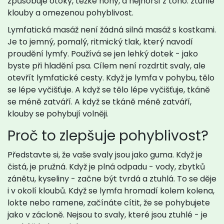
způsobuje otoky, těžké nohy, a nejhorší z toho: ztuhlé
klouby a omezenou pohyblivost.
Lymfatická masáž není žádná silná masáž s kostkami.
Je to jemný, pomalý, ritmický tlak, který navodí
proudění lymfy. Používá se jen lehký dotek - jako
byste při hladění psa. Cílem není rozdrtit svaly, ale
otevřít lymfatické cesty. Když je lymfa v pohybu, tělo
se lépe vyčišťuje. A když se tělo lépe vyčišťuje, tkáně
se méně zatváří. A když se tkáně méně zatváří,
klouby se pohybují volněji.
Proč to zlepšuje pohyblivost?
Představte si, že vaše svaly jsou jako guma. Když je
čistá, je pružná. Když je plná odpadu - vody, zbytků
zánětu, kyseliny - začne být tvrdá a ztuhlá. To se děje
i v okolí kloubů. Když se lymfa hromadí kolem kolena,
lokte nebo ramene, začínáte cítit, že se pohybujete
jako v zácloně. Nejsou to svaly, které jsou ztuhlé - je