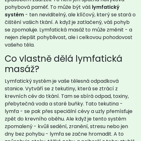
pohybová paměť. To může být váš
lymfatický
systém
- ten neviditelný, ale klíčový, který se stará o
čištění vašich tkání. A když je zatlačený, váš pohyb
se zpomaluje. Lymfatická masáž to může změnit - a
nejen zlepšit pohyblivost, ale i celkovou pohodovost
vašeho těla.
Co vlastně dělá lymfatická
masáž?
Lymfatický systém je vaše tělesná odpadková
stanice. Vytváří se z tekutiny, která se ztrácí z
krevních cév do tkání. Tam se sbírá odpad, toxiny,
přebytečná voda a staré buňky. Tato tekutina -
lymfa - se pak přes speciální cévy a uzly přemísťuje
zpět do krevního oběhu. Ale když je tento systém
zpomalený - kvůli sedění, zranění, stresu nebo jen
dny bez pohybu - lymfa se začne hromadit. A to