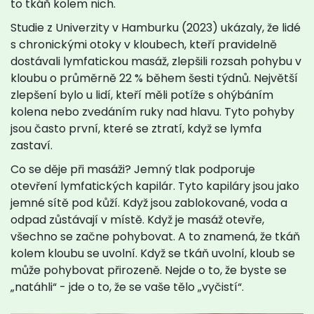
to tkáň kolem nich.
Studie z Univerzity v Hamburku (2023) ukázaly, že lidé
s chronickými otoky v kloubech, kteří pravidelně
dostávali lymfatickou masáž, zlepšili rozsah pohybu v
kloubu o průměrně 22 % během šesti týdnů. Největší
zlepšení bylo u lidí, kteří měli potíže s ohýbáním
kolena nebo zvedáním ruky nad hlavu. Tyto pohyby
jsou často první, které se ztratí, když se lymfa
zastaví.
Co se děje při masáži? Jemný tlak podporuje
otevření lymfatických kapilár. Tyto kapiláry jsou jako
jemné sítě pod kůží. Když jsou zablokované, voda a
odpad zůstávají v místě. Když je masáž otevře,
všechno se začne pohybovat. A to znamená, že tkáň
kolem kloubu se uvolní. Když se tkáň uvolní, kloub se
může pohybovat přirozeně. Nejde o to, že byste se
„natáhli“ - jde o to, že se vaše tělo „vyčistí“.