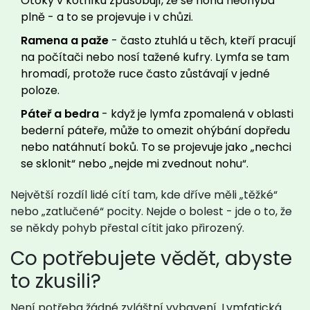
Otoky v kotníku způsobují, že se noha neohýbá
plně - a to se projevuje i v chůzi.
Ramena a paže
- často ztuhlá u těch, kteří pracují
na počítači nebo nosí tažené kufry. Lymfa se tam
hromadí, protože ruce často zůstávají v jedné
poloze.
Páteř a bedra
- když je lymfa zpomalená v oblasti
bederní páteře, může to omezit ohýbání dopředu
nebo natáhnutí boků. To se projevuje jako „nechci
se sklonit“ nebo „nejde mi zvednout nohu“.
Největší rozdíl lidé cítí tam, kde dříve měli „těžké“
nebo „zatlučené“ pocity. Nejde o bolest - jde o to, že
se někdy pohyb přestal cítit jako přirozený.
Co potřebujete vědět, abyste
to zkusili?
Není potřeba žádné zvláštní vybavení. Lymfatická