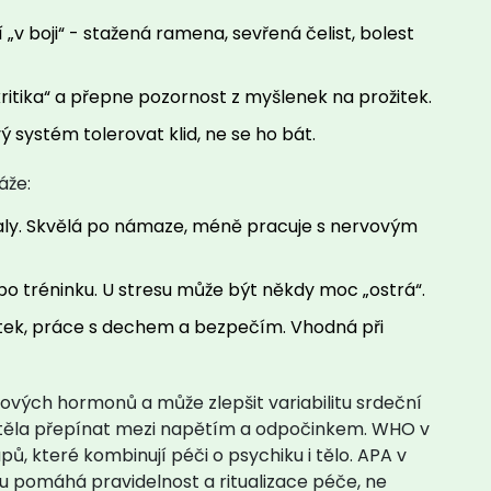
í „v boji“ - stažená ramena, sevřená čelist, bolest
itika“ a přepne pozornost z myšlenek na prožitek.
systém tolerovat klid, ne se ho bát.
áže:
valy. Skvělá po námaze, méně pracuje s nervovým
 po tréninku. U stresu může být někdy moc „ostrá“.
otek, práce s dechem a bezpečím. Vhodná při
sových hormonů a může zlepšit variabilitu srdeční
 těla přepínat mezi napětím a odpočinkem. WHO v
ů, které kombinují péči o psychiku i tělo. APA v
u pomáhá pravidelnost a ritualizace péče, ne