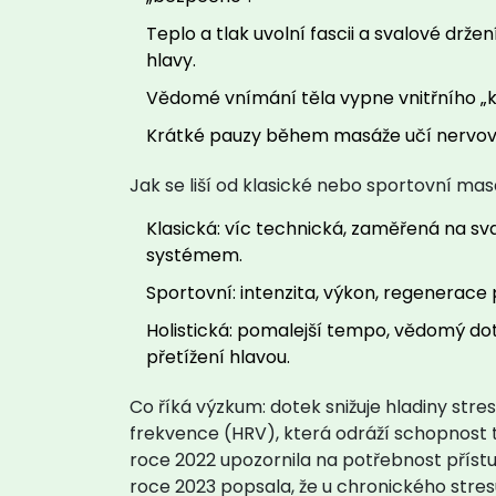
Teplo a tlak uvolní fascii a svalové držen
hlavy.
Vědomé vnímání těla vypne vnitřního „kr
Krátké pauzy během masáže učí nervový 
Jak se liší od klasické nebo sportovní mas
Klasická: víc technická, zaměřená na s
systémem.
Sportovní: intenzita, výkon, regenerace
Holistická: pomalejší tempo, vědomý d
přetížení hlavou.
Co říká výzkum: dotek snižuje hladiny stre
frekvence (HRV), která odráží schopnost
roce 2022 upozornila na potřebnost přístup
roce 2023 popsala, že u chronického stres