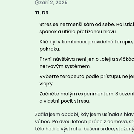
září 2, 2025
TL;DR
Stres se nezmenší sám od sebe. Holistic
spánek a utišila přetíženou hlavu.
Klíč byl v kombinaci: pravidelná terapie,
pokroku.
První návštěva není jen o „oleji a svíčk
nervovým systémem.
Vyberte terapeuta podle přístupu, ne je
vlajky.
Začněte malým experimentem: 3 sezení z
a vlastní pocit stresu.
Zažila jsem období, kdy jsem usínala s hla
vůbec. Po dvou letech práce z domova, st
tělo hodilo výstrahu: bušení srdce, stažený