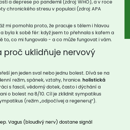
osti a deprese po pandemii (zdroj: WHO), a v roce
ty chronického stresu v populaci (zdroj: APA
áž mi pomohla proto, že pracuje s tělem i hlavou
 a byla k sobě fér: když jsem to přehnala s kafem a
sně to, co mi fungovalo - a co může fungovat i vám.
a proč uklidňuje nervový
řeší jen jeden sval nebo jednu bolest. Dívá se na
denní režim, spánek, vztahy, hranice.
holistická
i s fascií, vědomý dotek, často i dýchání a
ni o bolest na 8/10. Cíl je zklidnit sympatikus
ympatikus (režim „odpočívej a regeneruj“).
ep. Vagus (bloudivý nerv) dostane signál