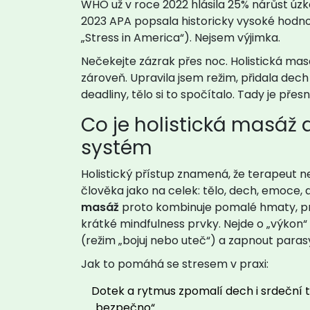
WHO už v roce 2022 hlásila 25% nárůst úzk
2023 APA popsala historicky vysoké hodno
„Stress in America“). Nejsem výjimka.
Nečekejte zázrak přes noc. Holistická mas
zároveň. Upravila jsem režim, přidala dech
deadliny, tělo si to spočítalo. Tady je pře
Co je holistická masáž 
systém
Holistický přístup znamená, že terapeut ne
člověka jako na celek: tělo, dech, emoce, 
masáž
proto kombinuje pomalé hmaty, prác
krátké mindfulness prvky. Nejde o „výkon“ a
(režim „bojuj nebo uteč“) a zapnout paras
Jak to pomáhá se stresem v praxi:
Dotek a rytmus zpomalí dech i srdeční t
„bezpečno“.