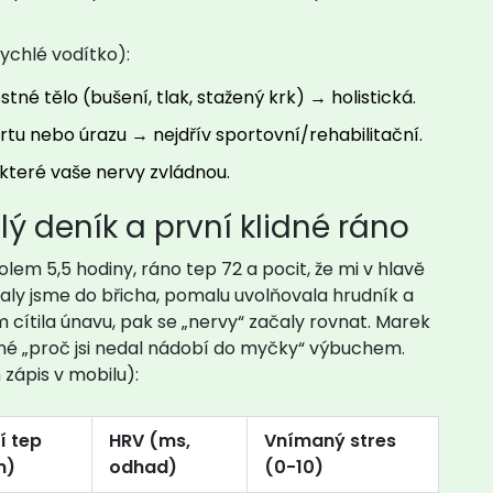
rychlé vodítko):
tné tělo (bušení, tlak, stažený krk) → holistická.
tu nebo úrazu → nejdřív sportovní/rehabilitační.
 které vaše nervy zvládnou.
ý deník a první klidné ráno
m 5,5 hodiny, ráno tep 72 a pocit, že mi v hlavě
haly jsme do břicha, pomalu uvolňovala hrudník a
em cítila únavu, pak se „nervy“ začaly rovnat. Marek
bné „proč jsi nedal nádobí do myčky“ výbuchem.
 zápis v mobilu):
í tep
HRV (ms,
Vnímaný stres
m)
odhad)
(0-10)