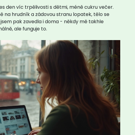
es den víc trpělivosti s dětmi, méně cukru večer.
ně na hrudník a zádovou stranu lopatek, tělo se
 jsem pak zavedla i doma - někdy mě takhle
álně, ale funguje to.