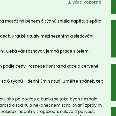
Sára Pokorná
ká masáž mi během 6 týdnů snížila napětí, zlepšila
 dech, krátké rituály mezi sezeními a sledování
ách“. Čeká vás rozhovor, jemná práce s tělem i
n podle ceny. Poznejte kontraindikace a červené
a 6 týdnů + denní 3min rituál. Změřte spánek, tep
vou jako po bouřce a budila se, jako bych nespala
arosti o rodinu a nekonečném scrollování zpráv mi
 žaludek, napětí v trapézech, nulová trpělivost.