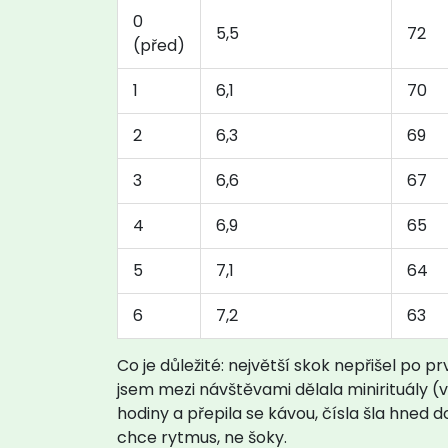
0
5,5
72
(před)
1
6,1
70
2
6,3
69
3
6,6
67
4
6,9
65
5
7,1
64
6
7,2
63
Co je důležité: největší skok nepřišel po p
jsem mezi návštěvami dělala minirituály (v
hodiny a přepila se kávou, čísla šla hned
chce rytmus, ne šoky.