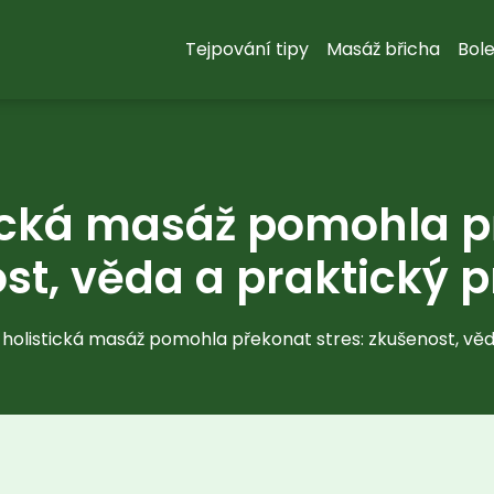
Tejpování tipy
Masáž břicha
Bole
tická masáž pomohla př
st, věda a praktický 
 holistická masáž pomohla překonat stres: zkušenost, vě