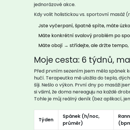
jednorázové akce.
Kdy volit holistickou vs. sportovní masáž (
Jste vyčerpaní, špatně spíte, máte úzkos
Máte konkrétní svalový problém po spor
Máte obojí → střídejte, ale držte tempo,
Moje cesta: 6 týdnů, mal
Před prvním sezením jsem měla spánek kole
hučí. Terapeutka mě uložila do tepla, dýc
šíji. Nešlo o výkon. První dny po masáži js
si všiml, že doma nereaguju na každé dro
Tohle je můj reálný deník (bez aplikací, jen
Spánek (h/noc,
Rann
Týden
průměr)
(bp