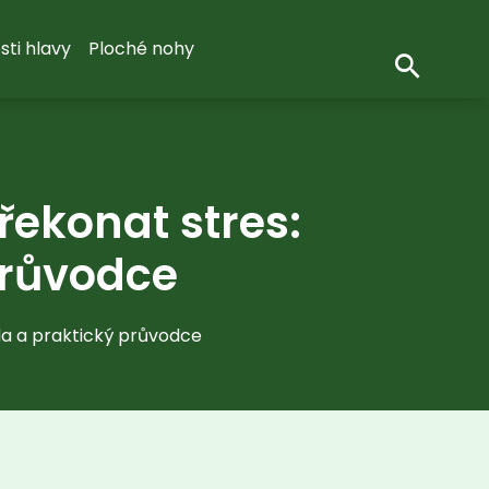
sti hlavy
Ploché nohy
ekonat stres:
průvodce
da a praktický průvodce