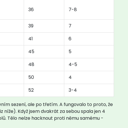
36
7-8
39
7
41
6
45
5
48
4-5
50
4
52
3-4
rvním sezení, ale po třetím. A fungovalo to proto, že
iz níže). Když jsem dvakrát za sebou spala jen 4
 dolů. Tělo nelze hacknout proti němu samému -