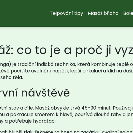
Tejpování tipy
Masáž břicha
Bole
: co to je a proč ji vy
) je tradiční indická technika, která kombinuje teplé ol
vě pocítíte uvolnění napětí, lepší cirkulaci a klid na duš
šeho těla.
rvní návštěvě
í stav a cíle. Masáž obvykle trvá 45–90 minut. Používaj
ou a pokračuje směrem k hlavě, používá dlouhé tahy a jem
ny a potřebuje hydrataci.
ak hlubší tlak, řekněte to hned na začátku. Kvalitní salon