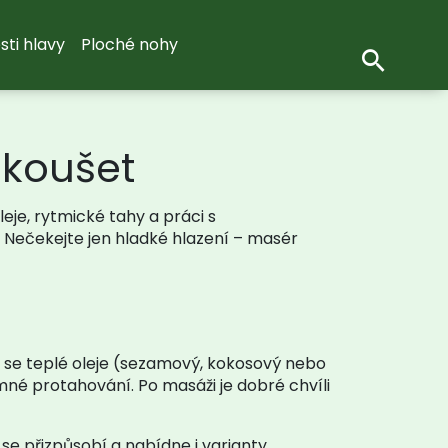
sti hlavy
Ploché nohy
zkoušet
eje, rytmické tahy a práci s
i. Nečekejte jen hladké hlazení – masér
í se teplé oleje (sezamový, kokosový nebo
né protahování. Po masáži je dobré chvíli
 se přizpůsobí a nabídne i varianty