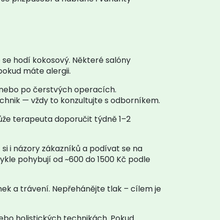
to se hodí kokosový. Některé salóny
pokud máte alergii.
y nebo po čerstvých operacích.
hnik — vždy to konzultujte s odborníkem.
může terapeuta doporučit týdně 1–2
 si i názory zákazníků a podívat se na
ykle pohybují od ~600 do 1500 Kč podle
k a trávení. Nepřehánějte tlak – cílem je
ebo holistických technikách. Pokud