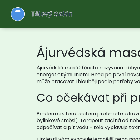
Ájurvédská masáž
Ájurvédská masáž (často nazývaná abhyanga
energetickými liniemi. Hned po první návště
může pracovat i hlouběji podle potřeby va
Co očekávat při p
Předem si s terapeutem proberete zdravotn
bylinkové směsi). Terapeut začíná od noh
odpočívat a pít vodu – tělo vyplavuje toxi
Tip: jestli vám vyhovuje jemnější nebo naop