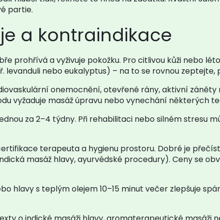
é partie.
eje a kontraindikace
bře prohřívá a vyživuje pokožku. Pro citlivou kůži nebo lé
 levanduli nebo eukalyptus) – na to se rovnou zeptejte, 
rdiovaskulární onemocnění, otevřené rány, aktivní zánět
odu vyžaduje masáž úpravu nebo vynechání některých tec
jednou za 2–4 týdny. Při rehabilitaci nebo silném stresu 
certifikace terapeuta a hygienu prostoru. Dobré je přečíst
ndická masáž hlavy, ayurvédské procedury). Ceny se obv
o hlavy s teplým olejem 10–15 minut večer zlepšuje spáne
texty o indické masáži hlavy, aromaterapeutické masáži n