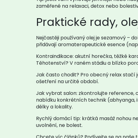
zaměřené na relaxaci, detox nebo bolestiv
Praktické rady, ol
Nejčastěji používaný olej je sezamový – do
přidávají aromaterapeutické esence (např.
Kontraindikace: akutní horečka, těžké ka
Těhotenství? V raném stádiu a blízko por
Jak často chodit? Pro obecný relax stačí 
ošetření na určité období.
Jak vybrat salon: zkontrolujte reference, 
nabídku konkrétních technik (abhyanga, i
délky a lokality.
Rychlý domácí tip: krátká masáž nohou neb
uvolnění, ne bolest.
Chcete víc článků? Podívejte se na naše 