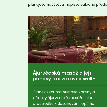
plánujete návštěvu, napište saloonu přede
Ájurvédská masáž a její
přínosy pro zdraví a well-
being
Článek zkoumá hluboké kořeny a
přínosy ájurvédské masáže jako
prostředku k dosahování lepšího