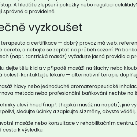
řístup. A hledáte zlepšení pokožky nebo regulaci celulitidy
jí správně a pravidelně.
pečně vyzkoušet
i terapeuta a certifikace — dobrý provoz má web, referenc
é berete, a nebojte se zeptat na průběh sezení. Při baňk
stech (např. tantrická masáž) vyžadujte jasná pravidla a pr
vodu, dejte tělu klid a v případě masáží na šlachy nebo 
bolest, kontaktujte lékaře — alternativní terapie doplňují
masáž hlavy nebo jednoduché aromaterapeutické inhalace
ornova metoda nebo profesionální baňkování nechte na 
niky uleví hned (např. thajská masáž na napětí), jiné vyžad
ěliví, sledujte účinky a zapisujte si změny, abyste věděli, 
dravotní masáže nebo konzultace v rehabilitačním centru. 
 cesta k výsledku.