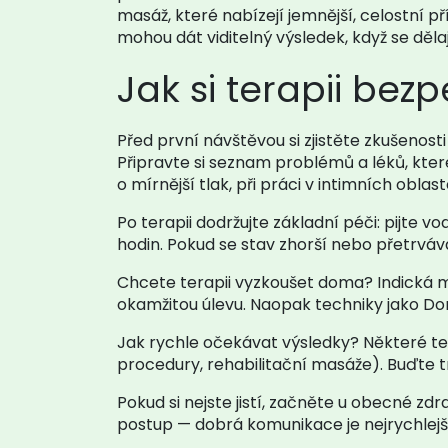
masáž, které nabízejí jemnější, celostní p
mohou dát viditelný výsledek, když se děla
Jak si terapii bez
Před první návštěvou si zjistěte zkušenost
Připravte si seznam problémů a léků, kter
o mírnější tlak, při práci v intimních obla
Po terapii dodržujte základní péči: pijte 
hodin. Pokud se stav zhorší nebo přetrvává 
Chcete terapii vyzkoušet doma? Indická 
okamžitou úlevu. Naopak techniky jako D
Jak rychle očekávat výsledky? Některé tech
procedury, rehabilitační masáže). Buďte trp
Pokud si nejste jistí, začněte u obecné z
postup — dobrá komunikace je nejrychlejší