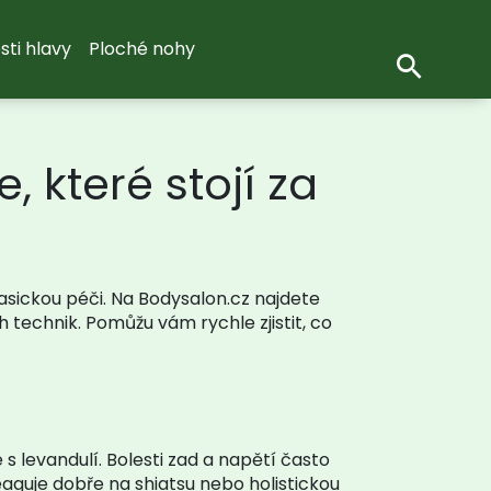
sti hlavy
Ploché nohy
 které stojí za
lasickou péči. Na Bodysalon.cz najdete
technik. Pomůžu vám rychle zjistit, co
 levandulí. Bolesti zad a napětí často
guje dobře na shiatsu nebo holistickou