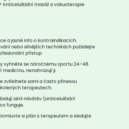
? Anticelulitidní masáž a vakuoterapie
e a jasné info o kontraindikacích.
ování nebo silnějších technikách požádejte
ofesionální přístup.
klouby vyhněte se náročnému sportu 24–48
 medicínu, nenahrazují ji.
 zvládnete sami a často přinesou
školených terapeutech.
ují sérii návštěv (anticelulitidní
co funguje.
Domluvte si plán s terapeutem a sledujte