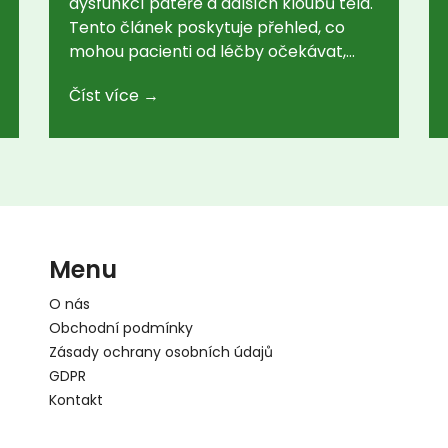
dysfunkcí páteře a dalších kloubů těla.
Tento článek poskytuje přehled, co
mohou pacienti od léčby očekávat,
jaké jsou její přínosy a na co se připravit
Číst více →
během terapie. Obsahuje zajímavá
fakta a praktické tipy pro ty, kteří
zvažují tuto metodu.
Menu
O nás
Obchodní podmínky
Zásady ochrany osobních údajů
GDPR
Kontakt