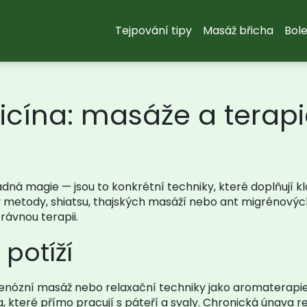
Tejpování tipy
Masáž břicha
Bole
cína: masáže a terapie,
dná magie — jsou to konkrétní techniky, které doplňují k
metody, shiatsu, thajských masáží nebo ant migrénových 
rávnou terapii.
 potíží
enózní masáž nebo relaxační techniky jako aromaterapie s
eré přímo pracují s páteří a svaly. Chronická únava rea