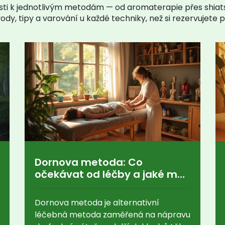
osti k jednotlivým metodám — od aromaterapie přes shia
dy, tipy a varování u každé techniky, než si rezervujete p
Dornova metoda: Co
očekávat od léčby a jaké má
přínosy
Dornova metoda je alternativní
léčebná metoda zaměřená na nápravu