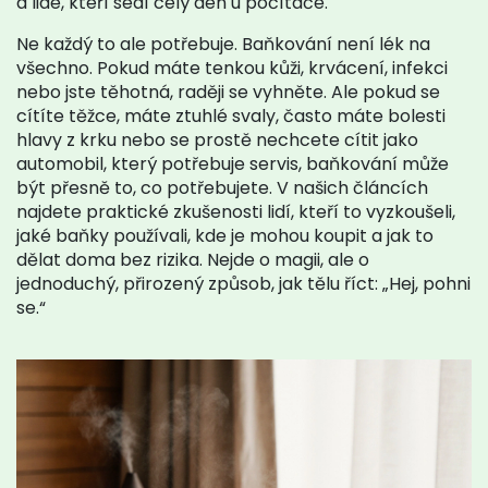
a lidé, kteří sedí celý den u počítače.
Ne každý to ale potřebuje. Baňkování není lék na
všechno. Pokud máte tenkou kůži, krvácení, infekci
nebo jste těhotná, raději se vyhněte. Ale pokud se
cítíte těžce, máte ztuhlé svaly, často máte bolesti
hlavy z krku nebo se prostě nechcete cítit jako
automobil, který potřebuje servis, baňkování může
být přesně to, co potřebujete. V našich článcích
najdete praktické zkušenosti lidí, kteří to vyzkoušeli,
jaké baňky používali, kde je mohou koupit a jak to
dělat doma bez rizika. Nejde o magii, ale o
jednoduchý, přirozený způsob, jak tělu říct: „Hej, pohni
se.“