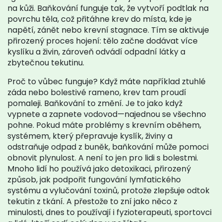
na kůži. Baňkování funguje tak, že vytvoří podtlak na
povrchu těla, což přitáhne krev do místa, kde je
napětí, zánět nebo krevní stagnace. Tím se aktivuje
přirozený proces hojení: tělo začne dodávat více
kyslíku a živin, zároveň odvádí odpadní látky a
zbytečnou tekutinu.
Proč to vůbec funguje? Když máte například ztuhlé
záda nebo bolestivé rameno, krev tam proudí
pomaleji. Baňkování to změní. Je to jako když
vypnete a zapnete vodovod—najednou se všechno
pohne. Pokud máte problémy s
krevním oběhem
,
systémem, který přepravuje kyslík, živiny a
odstraňuje odpad z buněk
, baňkování může pomoci
obnovit plynulost. A není to jen pro lidi s bolestmi.
Mnoho lidí ho používá jako
detoxikaci
,
přirozený
způsob, jak podpořit fungování lymfatického
systému a vylučování toxinů
, protože zlepšuje odtok
tekutin z tkání. A přestože to zní jako něco z
minulosti, dnes to používají i fyzioterapeuti, sportovci