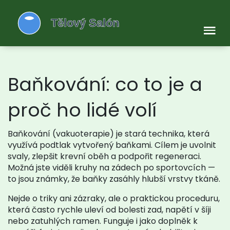
Baňkování: co to je a
proč ho lidé volí
Baňkování (vakuoterapie) je stará technika, která
využívá podtlak vytvořený baňkami. Cílem je uvolnit
svaly, zlepšit krevní oběh a podpořit regeneraci.
Možná jste viděli kruhy na zádech po sportovcích —
to jsou známky, že baňky zasáhly hlubší vrstvy tkáně.
Nejde o triky ani zázraky, ale o praktickou proceduru,
která často rychle uleví od bolesti zad, napětí v šíji
nebo zatuhlých ramen. Funguje i jako doplněk k