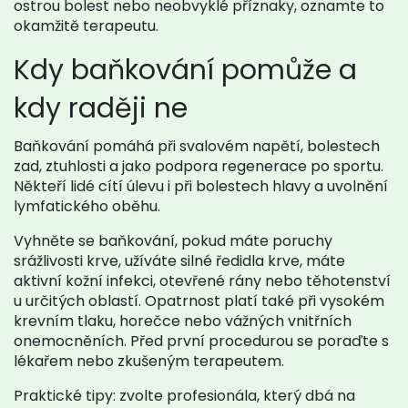
ostrou bolest nebo neobvyklé příznaky, oznamte to
okamžitě terapeutu.
Kdy baňkování pomůže a
kdy raději ne
Baňkování pomáhá při svalovém napětí, bolestech
zad, ztuhlosti a jako podpora regenerace po sportu.
Někteří lidé cítí úlevu i při bolestech hlavy a uvolnění
lymfatického oběhu.
Vyhněte se baňkování, pokud máte poruchy
srážlivosti krve, užíváte silné ředidla krve, máte
aktivní kožní infekci, otevřené rány nebo těhotenství
u určitých oblastí. Opatrnost platí také při vysokém
krevním tlaku, horečce nebo vážných vnitřních
onemocněních. Před první procedurou se poraďte s
lékařem nebo zkušeným terapeutem.
Praktické tipy: zvolte profesionála, který dbá na