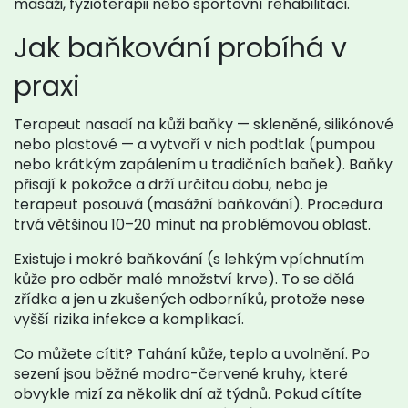
masáži, fyzioterapii nebo sportovní rehabilitaci.
Jak baňkování probíhá v
praxi
Terapeut nasadí na kůži baňky — skleněné, silikónové
nebo plastové — a vytvoří v nich podtlak (pumpou
nebo krátkým zapálením u tradičních baňek). Baňky
přisají k pokožce a drží určitou dobu, nebo je
terapeut posouvá (masážní baňkování). Procedura
trvá většinou 10–20 minut na problémovou oblast.
Existuje i mokré baňkování (s lehkým vpíchnutím
kůže pro odběr malé množství krve). To se dělá
zřídka a jen u zkušených odborníků, protože nese
vyšší rizika infekce a komplikací.
Co můžete cítit? Tahání kůže, teplo a uvolnění. Po
sezení jsou běžné modro-červené kruhy, které
obvykle mizí za několik dní až týdnů. Pokud cítíte