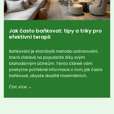
Jak často baňkovat: tipy a triky pro
efektivní terapii
Baňkování je starobylá metoda uzdravování,
která získává na popularitě díky svým
blahodárným účinkům. Tento článek vám
poskytne potřebné informace o tom, jak často
baňkovat, abyste dosáhli maximálních
terapeutických přínosů. Zahrneme také rady a
Číst více →
zajímavé fakta, která vám pomohou využít
baňkování co nejefektivněji.