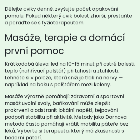
Dělejte cviky denně, zvyšujte počet opakování
pomalu. Pokud některý cvik bolest zhorší, přestaňte
a poraďte se s fyzioterapeutem.
Masáže, terapie a domácí
první pomoc
Krátkodobá úleva: led na 10–15 minut při ostré bolesti,
teplo (nahřívací polštář) při tuhosti a ztuhlosti.
Lehněte si v poloze, která snižuje tlak na nervy —
například na boku s polštářem mezi koleny.
Masáže výrazně pomáhají: zdravotní a sportovní
masáž uvolní svaly, baňkování může zlepšit
prokrvení a odstranit lokální napětí, tejpování
podpoří stabilitu při aktivitě. Metody jako Dornova
metoda často pomáhají vrátit mobilitu páteře bez
léků. Vyberte si terapeuta, který má zkušenosti s
bederní páteří.