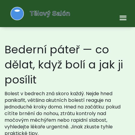
Bederní páteř — co
dělat, když bolí a jak ji
posílit
Bolest v bedrech zná skoro každý. Nejde hned
panikařit, většina akutních bolestí reaguje na
jednoduché kroky doma. Hned na začátku: pokud
cítíte brnění do nohou, ztrátu kontroly nad
močovým měchýřem nebo rapidní slabost,
vyhledejte lékaře urgentně. Jinak zkuste tyhle
praktické tipy.