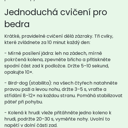
Jednoduchá cvičení pro
bedra
Krátké, pravidelné cvičení dělá zázraky. Tři cviky,
které zvládnete za 10 minut každý den:
- Mírné posílení jádra: leh na zádech, mírně
pokrčená kolena, zpevněte břicho a přitiskněte
spodní část zad k podložce. Držte 5–10 sekund,
opakujte 10×.
- Bird-dog (stabilita): na všech čtyřech natahněte
pravou paži a levou nohu, držte 3–5 s, vraťte a
střídání 8–12× na každou stranu. Pomáhá stabilizovat
páteř při pohybu.
- Kolená k hrudi: vleže přitáhněte jedno koleno k
hrudi, podržte 20–30 s, vyměňte nohy. Uvolní to
napětí v dolní části zad.