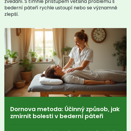
zvedání. S tímhle přístupem většina problémů s
bederní páteří rychle ustoupí nebo se významně
zlepší.
Dornova metoda: Účinný způsob, jak
zmírnit bolesti v bederní páteři