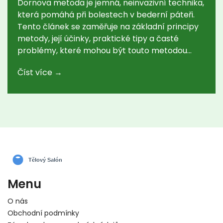
Dornova metoda je jemná, neinvazivní technika,
která pomáhá při bolestech v bederní páteři.
Tento článek se zaměřuje na základní principy
metody, její účinky, praktické tipy a časté
problémy, které mohou být touto metodou
řešeny. Pro ty, kteří hledají úlevu od bolesti zad,
Číst více →
nabízí tento článek cenné informace a rady.
Menu
O nás
Obchodní podmínky