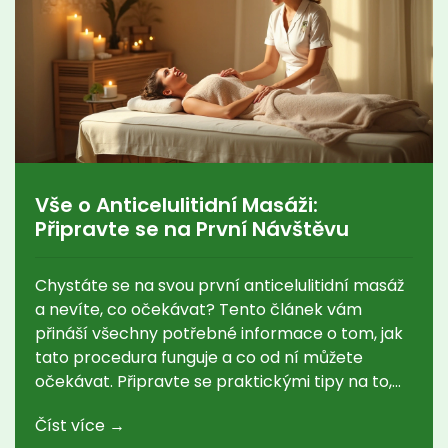
Vše o Anticelulitidní Masáži:
Připravte se na První Návštěvu
Chystáte se na svou první anticelulitidní masáž
a nevíte, co očekávat? Tento článek vám
přináší všechny potřebné informace o tom, jak
tato procedura funguje a co od ní můžete
očekávat. Připravte se praktickými tipy na to,
jak se nejlépe připravit na masáž, a zjistěte, jak
Číst více →
může pravidelná masáž pomoci v boji proti