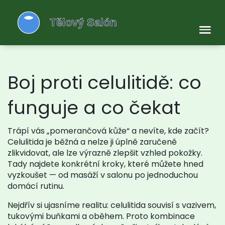
Boj proti celulitidě: co
funguje a co čekat
Trápí vás „pomerančová kůže“ a nevíte, kde začít?
Celulitida je běžná a nelze ji úplně zaručeně
zlikvidovat, ale lze výrazně zlepšit vzhled pokožky.
Tady najdete konkrétní kroky, které můžete hned
vyzkoušet — od masáží v salonu po jednoduchou
domácí rutinu.
Nejdřív si ujasníme realitu: celulitida souvisí s vazivem,
tukovými buňkami a oběhem. Proto kombinace