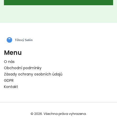
celulitidě. Dozvíte se také o různých technikách
používaných v anticelulitidních masážích a na
co si dát pozor při výběru maséra.
Menu
O nás
Obchodní podmínky
Zásady ochrany osobních údajů
GDPR
Kontakt
© 2026. Všechna práva vyhrazena.