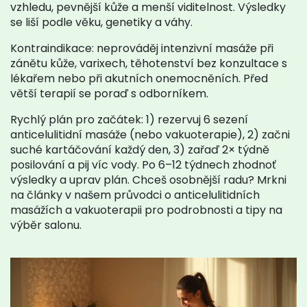
vzhledu, pevnější kůže a menší viditelnost. Výsledky
se liší podle věku, genetiky a váhy.
Kontraindikace: neprováděj intenzivní masáže při
zánětu kůže, varixech, těhotenství bez konzultace s
lékařem nebo při akutních onemocněních. Před
větší terapií se poraď s odborníkem.
Rychlý plán pro začátek: 1) rezervuj 6 sezení
anticelulitidní masáže (nebo vakuoterapie), 2) začni
suché kartáčování každý den, 3) zařaď 2× týdně
posilování a pij víc vody. Po 6–12 týdnech zhodnoť
výsledky a uprav plán. Chceš osobnější radu? Mrkni
na články v našem průvodci o anticelulitidních
masážích a vakuoterapii pro podrobnosti a tipy na
výběr salonu.