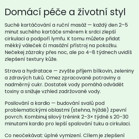
Domácí péče a životní styl
Suché kartáčování a ruční masáž — každý den 2–5
minut suchého kartáče směrem k srdci zlepší
cirkulaci a podpoří lymfu. K tomu můžete přidat
měkký váleček či masážní přístroj na pokožku.
Nečekej zázraky přes noc, ale po 4–8 týdnech uvidíš
zlepšení textury kůže.
Strava a hydratace — zvyšte příjem bílkovin, zeleniny
a zdravých tuků. Omez zpracované potraviny a
nadměrný cukr. Dostatek vody pomáhá odvádět
toxiny a snižuje vzhled zadržované vody.
Posilování a kardio — budování svalů pod
problematickými oblastmi (stehna, hýždě) zpevní
povrch. Kombinuj silový trénink 2–3× týdně s 20–30
minutami kardio pro lepší spalování tuku a cirkulaci.
Co neočekávat: úplné vymizení. Cílem je zlepšení