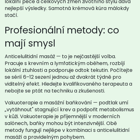
lokální péče a celkových změn životního stylu dává
nejlepší výsledky. Samotná krémová kúra málokdy
stačí.
Profesionální metody: co
mají smysl
Anticelulitidní masáž — to je nejčastější volba.
Pracuje s krevním a lymfatickým oběhem, rozbíjí
lokální ztuhlosti a podporuje odtok tekutin. Počítejte
se sérií 6–12 sezení jednou až dvakrát týdně pro
viditelný efekt. Hledejte kvalifikovaného terapeuta a
nebojte se ptát na techniku a zkušenosti.
Vakuoterapie a masážní baňkování — podtlak umí
„vytáhnout" stagnující krev a podpořit metabolismus
v kůži. Vakuoterapie je příjemnější v moderních
salónech, baňky mohou být intenzivnější. Obě
metody fungují nejlépe v kombinaci s anticelulitidní
masáží a pravidelným pohybem.