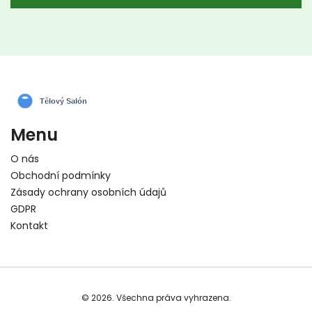
už může být důvodem k obavám. Objevte, jak
pravidelná péče může zlepšit váš celkový pocit
pohodlí.
Menu
O nás
Obchodní podmínky
Zásady ochrany osobních údajů
GDPR
Kontakt
© 2026. Všechna práva vyhrazena.