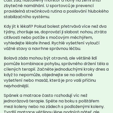
část zad, nastavený monitor a nohy na zemi sníží
zbytečné namáhání. U sportovců je prevencí
pravidelná strečinková rutina a posilování hlubokého
stabilizačního systému.
Kdy jít k lékaři? Pokud bolest přetrvává více než dva
týdny, zhoršuje se, doprovází ji slabost nohou, ztráta
citlivosti nebo potíže s močovým měchýřem,
vyhledejte lékaře ihned. Rychlé vyšetření vyloučí
vážné stavy a navrhne správnou léčbu.
Bolavá záda mohou být otravná, ale většině lidí
pomůže kombinace pohybu, správného držení těla a
cílených terapií. Začněte jednoduchými kroky dnes a
když to nepomůže, objednejte se na odborné
vyšetření nebo masáž, která je pro vaši příčinu
nejvhodnější.
Spánek a matrace často rozhodují víc než
jednorázová terapie. Spěte na boku s polštářem
mezi koleny nebo na zádech s podloženými koleny.
Tvrdší matrace většinou lépe podpírá páteř, ale