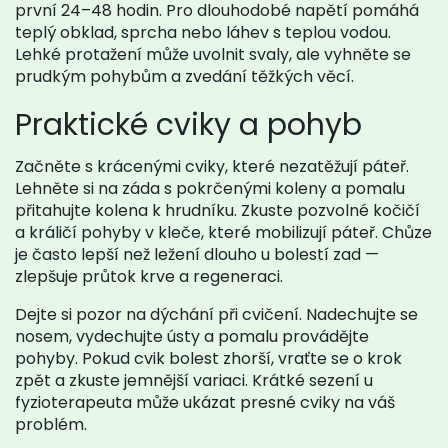
první 24–48 hodin. Pro dlouhodobé napětí pomáhá
teplý obklad, sprcha nebo láhev s teplou vodou.
Lehké protažení může uvolnit svaly, ale vyhněte se
prudkým pohybům a zvedání těžkých věcí.
Praktické cviky a pohyb
Začněte s krácenými cviky, které nezatěžují páteř.
Lehněte si na záda s pokrčenými koleny a pomalu
přitahujte kolena k hrudníku. Zkuste pozvolné kočičí
a králičí pohyby v kleče, které mobilizují páteř. Chůze
je často lepší než ležení dlouho u bolestí zad —
zlepšuje průtok krve a regeneraci.
Dejte si pozor na dýchání při cvičení. Nadechujte se
nosem, vydechujte ústy a pomalu provádějte
pohyby. Pokud cvik bolest zhorší, vraťte se o krok
zpět a zkuste jemnější variaci. Krátké sezení u
fyzioterapeuta může ukázat presné cviky na váš
problém.