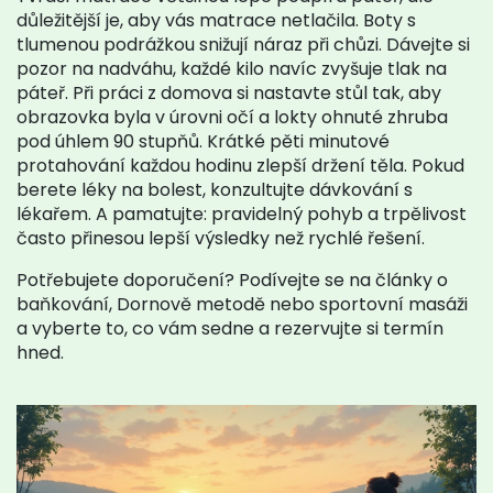
důležitější je, aby vás matrace netlačila. Boty s
tlumenou podrážkou snižují náraz při chůzi. Dávejte si
pozor na nadváhu, každé kilo navíc zvyšuje tlak na
páteř. Při práci z domova si nastavte stůl tak, aby
obrazovka byla v úrovni očí a lokty ohnuté zhruba
pod úhlem 90 stupňů. Krátké pěti minutové
protahování každou hodinu zlepší držení těla. Pokud
berete léky na bolest, konzultujte dávkování s
lékařem. A pamatujte: pravidelný pohyb a trpělivost
často přinesou lepší výsledky než rychlé řešení.
Potřebujete doporučení? Podívejte se na články o
baňkování, Dornově metodě nebo sportovní masáži
a vyberte to, co vám sedne a rezervujte si termín
hned.