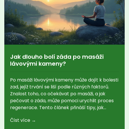
Jak dlouho bolí záda po masáži
lávovými kameny?
Po masáži lávovými kameny může dojít k bolesti
zad, jejíž trvání se liší podle různých faktorů.
Znalost toho, co očekávat po masáži, a jak
pečovat o záda, může pomoci urychlit proces
regenerace. Tento článek přináší tipy, jak
zmírnit bolest a co udělat pro to, aby účinky
Číst více →
masáže byly co nejpřínosnější. Naučte se, jak
rozpoznat přirozenou reakci těla na masáž a co