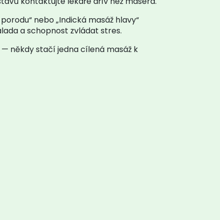
tavů kontaktujte lékaře dřív než maséra.
 porodu“ nebo „Indická masáž hlavy“
álada a schopnost zvládat stres.
i — někdy stačí jedna cílená masáž k