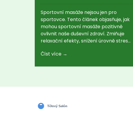
Sportovní masáže nejsou jen pro
sportovce. Tento článek objasňuje, jak
mohou sportovní masáže pozitivně
ovlivnit naše duševní zdraví. Zmiňuje
relaxační efekty, snížení úrovně stresu
a zlepšení celkové pohody. Vysvětluje
Číst více →
také, jak pravidelné masáže mohou
podporovat lepší spánek a pomáhat v
boji proti úzkosti a depresi.