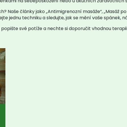
yšlenkami na sebepoškození nebo u akutních zdravotních s
h? Naše články jako „Antimigrenozní masáže“, „Masáž po
jte jednu techniku a sledujte, jak se mění vaše spánek, n
, popište své potíže a nechte si doporučit vhodnou terapi