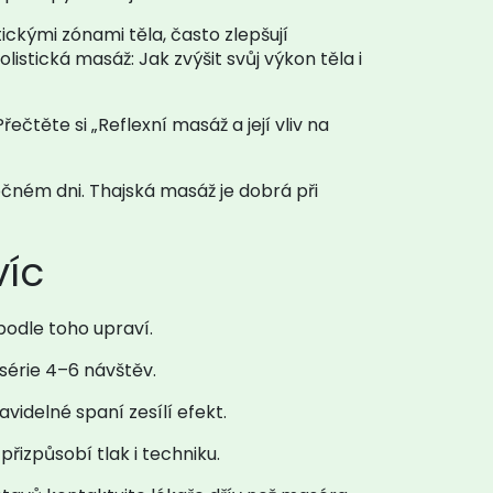
ickými zónami těla, často zlepšují
istická masáž: Jak zvýšit svůj výkon těla i
čtěte si „Reflexní masáž a její vliv na
očném dni. Thajská masáž je dobrá při
víc
 podle toho upraví.
série 4–6 návštěv.
idelné spaní zesílí efekt.
řizpůsobí tlak i techniku.