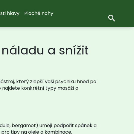
sti hlavy
Ploché nohy
náladu a snížit
stroj, který zlepší vaši psychiku hned po
e najdete konkrétní typy masáží a
andule, bergamot) umějí podpořit spánek a
 pro tipy na oleje a kombinace.