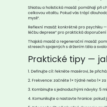
Shiatsu a holistická masáž: pomáhají při c
celkovou vitalitu. Pokud vás trápí dlouhodo
mysli“.
Reflexní masáž: konkrétně pro psychiku — n
léčbu deprese“ pro praktická doporučení
Thajská masáž a regenerační masáž: pomáha
stresech spojených s držením těla a sva
Praktické tipy — j
1. Definujte cíl: řekněte masérovi, že přic
2. Frekvence: začněte 1× týdně nebo 1× za
3. Kombinujte s jednoduchými návyky: 5 mi
4. Komunikujte a nastavte hranice: pokud 