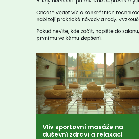
5. Kdy nechodit: při závažné depresi s m
Chcete vědět víc o konkrétních technikác
nabízejí praktické návody a rady. Vyzkouše
Pokud nevíte, kde začít, napište do salonu
prvnímu velkému zlepšení.
Vliv sportovní masáže na
duševní zdraví a relaxaci