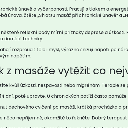
hronické únavě a vyčerpanosti. Pracují s tlakem a energet
bá únava, čtěte „Shiatsu masáž při chronické únavě“ a „Hol
ěkteré reflexní body mírní příznaky deprese a úzkosti. Pře
 a domácí techniky.
jí rozproudit tělo i mysl, výrazně snižují napětí po nár
lovým napětím.
ak z masáže vytěžit co nej
házíte kvůli úzkosti, nespavosti nebo migrénám. Terapie se
 14 dní, poté upravte. U chronických potíží často pomůže 
nut dechového cvičení po masáži, krátká procházka a prav
je něco nepříjemné, okamžitě to řekněte. Dobrý terapeut p