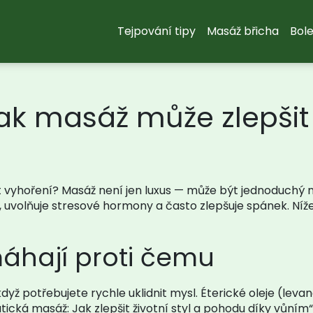
Tejpování tipy
Masáž břicha
Bole
jak masáž může zlepšit 
t vyhoření? Masáž není jen luxus — může být jednoduchý ná
ů, uvolňuje stresové hormony a často zlepšuje spánek. Níž
hají proti čemu
yž potřebujete rychle uklidnit mysl. Éterické oleje (lev
ická masáž: Jak zlepšit životní styl a pohodu díky vůním“