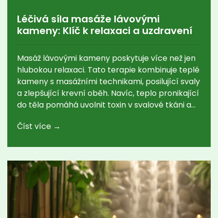
Léčivá síla masáže lávovými
kameny: Klíč k relaxaci a uzdravení
Masáž lávovými kameny poskytuje více než jen
hlubokou relaxaci. Tato terapie kombinuje teplé
kameny s masážními technikami, posilující svaly
a zlepšující krevní oběh. Navíc, teplo pronikající
do těla pomáhá uvolnit toxin v svalové tkáni a
podporuje mentální pohodu. Masáž lávovými
Číst více →
kameny tedy může být nejen příjemným, ale i
zdravotně prospěšným zážitkem.