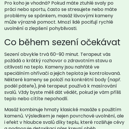
Pro koho je vhodná? Pokud máte ztuhlé svaly po
práci nebo sportu, často se stresujete nebo máte
problémy se spánkem, masáž lávovými kameny
může výrazně pomoct. Mnozí lidé pociťují rychlé
uvolnění a zlepšení pohyblivosti.
Co během sezení očekávat
Sezení obvykle trvá 60–90 minut. Terapeut vás
požádá o krátký rozhovor o zdravotním stavu a
citlivosti na teplo. Kameny jsou nahřáté ve
speciálním ohřívači a jejich teplota je kontrolovaná.
Některé kameny se položí na konkrétní body (např.
podél páteře), jiné terapeut používá k masírování
svalů. Vždy byste měli dát vědět, pokud je vám příliš
teplo nebo cítíte nepohodlí.
Masáž kombinuje hmaty klasické masáže s použitím
kamenů. Výsledkem je nejen povrchové uvolnění, ale
i efekt v hloubce svalů díky teplu, které rozšiřuje cévy
a podporuje detoxikaci přes krevní oběh.