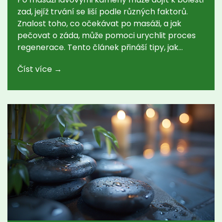
zad, jejíž trvání se liší podle různých faktorů.
Znalost toho, co očekávat po masáži, a jak
pečovat o záda, může pomoci urychlit proces
regenerace. Tento článek přináší tipy, jak
zmírnit bolest a co udělat pro to, aby účinky
Číst více →
masáže byly co nejpřínosnější. Naučte se, jak
rozpoznat přirozenou reakci těla na masáž a co
už může být důvodem k obavám. Objevte, jak
pravidelná péče může zlepšit váš celkový pocit
pohodlí.