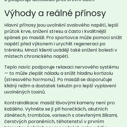
Výhody a reálné přínosy
Hlavní přínosy jsou uvolnění svalového napětí, lepší
průtok krve, snížení stresu a často i kvalitnější
spánek po masáži. Pro sportovce může pomoci snížit
napětí před výkonem i urychlit regeneraci po
tréninku. Mnozí klienti uvádějí také snížení bolesti v
místech chronického napětí.
Teplo navíc podporuje relaxaci nervového systému
— to může zlepšit náladu a snížit hladinu kortizolu
(stresového hormonu). Po masáži se doporučuje
klidný režim a dostatek tekutin pro lepší vyplavení
uvolněných toxinů.
Kontraindikace: masáž lávovými kameny není pro
každého. Vyhněte se jí při horečkách, akutních
zánětech, trombóze, varixech s otevřenými žilkami,
čerstvých poraněních, těhotenství v prvním