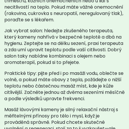
trimestru, kožních onemocněních nebo u lidí s
necitlivostí na teplo. Pokud máte vážné onemocnění
(rakovina, cukrovka s neuropatií, neregulovaný tlak),
poraďte se s lékařem.
Jak vybrat salon: hledejte zkušeného terapeuta,
který kameny nahřívá v bezpečné teplotě a dbá na
hygienu. Zeptejte se na délku sezení, praxi terapeuta
a zda umí upravit teplotu podle vaší citlivosti. Dobrý
salon taky nabídne kombinaci s olejem nebo
aromaterapií, pokud si to přejete.
Praktické tipy: pijte před i po masáži vodu, oblečte se
volně, a pokud máte obavy z tepla, požádejte o nižší
teplotu nebo částečnou masáž míst, kde je kůže
citlivější. Začněte jednou až dvěma sezeními měsíčně
a podle výsledků upravte frekvenci.
Masáž lávovými kameny je silný relaxační nástroj s
měřitelnými přínosy pro tělo i mysl, když je
prováděná správně. Pokud chcete skutečné
uvolnění a regeneraci, stojí za to ji vyzkoušet—ale