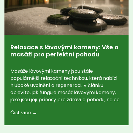
Relaxace s lávovými kameny: Vše o
masáži pro perfektní pohodu
Masáže lávovými kameny jsou stále
populárnější relaxační technikou, která nabízí
hluboké uvolnění a regeneraci. V článku
objevíte, jak funguje masáž lávovými kameny,
jaké jsou její přínosy pro zdraví a pohodu, na co
se připravit před terapií, jak vybírat maséra a
Číst více →
proč si tento zážitek opravdu zasloužíte. Navíc
se dozvíte několik zajímavých faktů o původu a
technice této metody. A pokud vás zajímá, jak