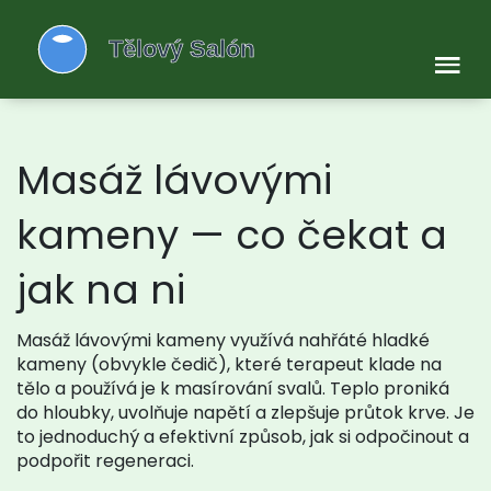
Masáž lávovými
kameny — co čekat a
jak na ni
Masáž lávovými kameny využívá nahřáté hladké
kameny (obvykle čedič), které terapeut klade na
tělo a používá je k masírování svalů. Teplo proniká
do hloubky, uvolňuje napětí a zlepšuje průtok krve. Je
to jednoduchý a efektivní způsob, jak si odpočinout a
podpořit regeneraci.