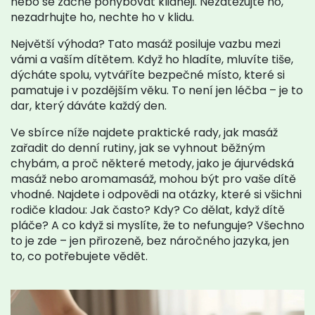
nebo se začne pohybovat klidněji. Nezatěžujte ho,
nezadrhujte ho, nechte ho v klidu.
Největší výhoda? Tato masáž posiluje vazbu mezi
vámi a vaším dítětem. Když ho hladíte, mluvíte tiše,
dýcháte spolu, vytváříte bezpečné místo, které si
pamatuje i v pozdějším věku. To není jen léčba – je to
dar, který dáváte každý den.
Ve sbírce níže najdete praktické rady, jak masáž
zařadit do denní rutiny, jak se vyhnout běžným
chybám, a proč některé metody, jako je ájurvédská
masáž nebo aromamasáž, mohou být pro vaše dítě
vhodné. Najdete i odpovědi na otázky, které si všichni
rodiče kladou: Jak často? Kdy? Co dělat, když dítě
pláče? A co když si myslíte, že to nefunguje? Všechno
to je zde – jen přirozeně, bez náročného jazyka, jen
to, co potřebujete vědět.