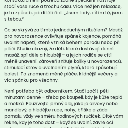
kontaktu a není potřeba žádné speciální nástroje –
stačí vaše ruce a trochu času.
Více než jen relaxace,
je to způsob, jak dítěti říct: „Jsem tady, cítím tě, jsem
s tebou.“
Co se skrývá za tímto jednoduchým rituálem? Masáž
pro novorozence ovlivňuje
spánek kojence
,
pomáhá
uvolnit napětí, které vzniká během porodu nebo při
pláči
.
Studie ukazují, že děti, které dostávají denní
masáž, spí déle a hlouběji – a jejich rodiče se cítí
méně unavení. Zároveň snižuje
koliky u novorozenců
,
stimulací střev a uvolněním plynů, které způsobují
bolest
.
To znamená méně pláče, klidnější večery a
víc spánku pro všechny.
Není potřeba být odborníkem. Stačí začít pěti
minutami denně – třeba po koupeli, kdy je kůže teplá
a měkká. Používejte jemný olej, jako je olivový nebo
mandlový, a hladějte ruce, nohy, bříško a záda
pomalu, vždy ve směru hodinových ručiček. Dítě vám
řekne, kdy je toho dost – když se uvolní, zavře oči