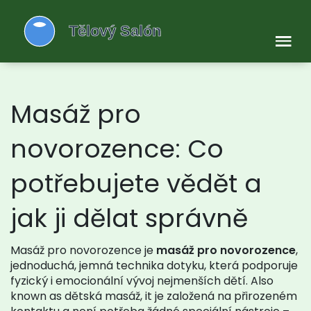
Masáž pro
novorozence: Co
potřebujete vědět a
jak ji dělat správně
Masáž pro novorozence je
masáž pro novorozence
,
jednoduchá, jemná technika dotyku, která podporuje
fyzický i emocionální vývoj nejmenších dětí
. Also
known as
dětská masáž
, it je založená na přirozeném