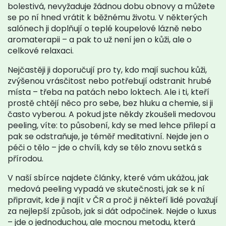
bolestivá, nevyžaduje žádnou dobu obnovy a můžete
se po ní hned vrátit k běžnému životu. V některých
salónech ji doplňují o teplé koupelové lázně nebo
aromaterapii – a pak to už není jen o kůži, ale o
celkové relaxaci.
Nejčastěji ji doporučují pro ty, kdo mají suchou kůži,
zvýšenou vrásčitost nebo potřebují odstranit hrubé
místa – třeba na patách nebo loktech. Ale i ti, kteří
prostě chtějí něco pro sebe, bez hluku a chemie, si ji
často vyberou. A pokud jste někdy zkoušeli medovou
peeling, víte: to působení, kdy se med lehce přilepí a
pak se odstraňuje, je téměř meditativní. Nejde jen o
péči o tělo – jde o chvíli, kdy se tělo znovu setká s
přírodou.
V naší sbírce najdete články, které vám ukážou, jak
medová peeling vypadá ve skutečnosti, jak se k ní
připravit, kde ji najít v ČR a proč ji někteří lidé považují
za nejlepší způsob, jak si dát odpočinek. Nejde o luxus
– jde o jednoduchou, ale mocnou metodu, která