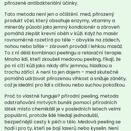
přirozené antibakteriální účinky.
Tato metoda není jen o očištění.
med
,
přirozený
produkt včel, který obsahuje enzymy, vitaminy a
minerály
působí jako jemný kondicionér a zároveň
pomáhá zlepšit krevní oběh v kůži. Když ho masér
rovnoměrně rozetírá po těle – obvykle na zádech,
nohou nebo břiše – zároveň provádí i lehkou masáž.
To z ní dělá kombinaci peelingu a relaxační terapie.
Mnoho lidí, kteří zkoušeli medovou peeling, říkají, že
po ní cítí kůži jako nikdy dřív: jemnou, hladkou a
trochu zářící. A není to jen dojem – med skutečně
pomáhá udržovat přirozenou vlhkost a snižuje záněty,
což je ideální pro lidi s citlivou nebo suchou pokožkou.
Proč to vlastně funguje?
přírodní peeling
,
metoda
odstraňování mrtvých buněk pomocí přírodních
látek místo chemikálií
je v posledních letech velmi
populární, protože lidé hledají jednodušší,
bezpečnější cesty k péči o tělo. Medová peeling se
hodí i pro ty, kteří se bojí laserů nebo kyselin. Není