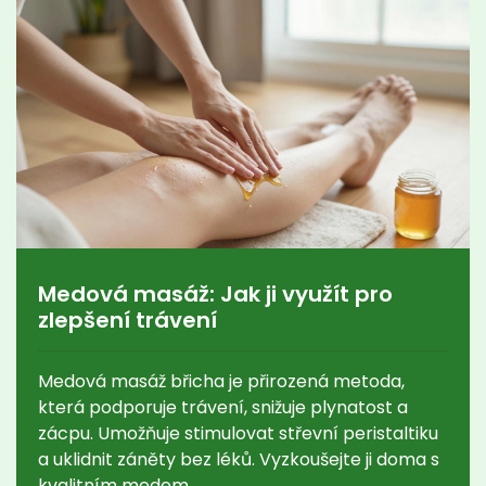
Medová masáž: Jak ji využít pro
zlepšení trávení
Medová masáž břicha je přirozená metoda,
která podporuje trávení, snižuje plynatost a
zácpu. Umožňuje stimulovat střevní peristaltiku
a uklidnit záněty bez léků. Vyzkoušejte ji doma s
kvalitním medem.