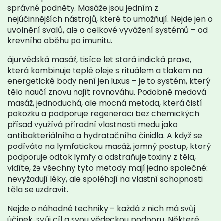
správné podněty. Masáže jsou jedním z
nejúčinnějších nástrojů, které to umožňují. Nejde jen o
uvolnění svalů, ale o celkové vyvážení systémů – od
krevního oběhu po imunitu.
ájurvédská masáž
,
tisíce let stará indická praxe,
která kombinuje teplé oleje s rituálem a tlakem na
energetické body
není jen luxus – je to systém, který
tělo naučí znovu najít rovnováhu. Podobně
medová
masáž
,
jednoduchá, ale mocná metoda, která čistí
pokožku a podporuje regeneraci bez chemických
přísad
využívá přírodní vlastnosti medu jako
antibakteriálního a hydratačního činidla. A když se
podíváte na
lymfatickou masáž
,
jemný postup, který
podporuje odtok lymfy a odstraňuje toxiny z těla
,
vidíte, že všechny tyto metody mají jedno společné:
nevyžadují léky, ale spoléhají na vlastní schopnosti
těla se uzdravit.
Nejde o náhodné techniky – každá z nich má svůj
účinek, svůj cíl a svou vědeckou podporu. Některé