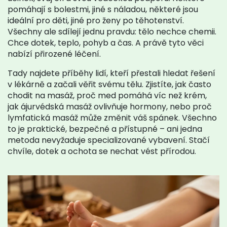
pomáhají s bolestmi, jiné s náladou, některé jsou
ideální pro děti, jiné pro ženy po těhotenství.
Všechny ale sdílejí jednu pravdu: tělo nechce chemii.
Chce dotek, teplo, pohyb a čas. A právě tyto věci
nabízí přirozené léčení.
Tady najdete příběhy lidí, kteří přestali hledat řešení
v lékárně a začali věřit svému tělu. Zjistíte, jak často
chodit na masáž, proč med pomáhá víc než krém,
jak ájurvédská masáž ovlivňuje hormony, nebo proč
lymfatická masáž může změnit váš spánek. Všechno
to je praktické, bezpečné a přístupné – ani jedna
metoda nevyžaduje specializované vybavení. Stačí
chvíle, dotek a ochota se nechat vést přírodou.