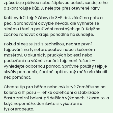
způsobuje pálivou nebo štiplavou bolest, sundejte ho
a zkontrolujte kůži. A nelepte přes otevřené rány.
Kolik vydrží tejp? Obvykle 3–5 dní, záleží na potu a
péči. Sprchování obvykle nevadí, ale vyhněte se
silnému tření a používání mastných gelů. Když se
začnou rohovat okraje, pohodlně ho sundejte.
Pokud si nejste jistí s technikou, nechte první
tejpování na fyzioterapeutovi nebo zkušeném
masérovi. U akutních, prudkých bolestí nebo
podezření na vážné zranění tejp není řešení —
vyhledejte odbornou pomoc. Správně použitý tejp je
skvělý pomocník, špatně aplikovaný může víc škodit
než pomáhat.
Chcete tip pro běžce nebo cyklisty? Zaměřte se na
koleno a IT pásu — lehké odlehčení a stabilizace
často zmírní bolest při delších výkonech. Zkuste to, a
když nepomůže, domluvte si vyšetření u
fyzioterapeuta.