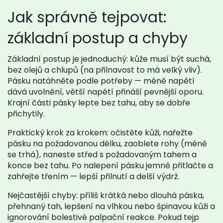
Jak správně tejpovat:
základní postup a chyby
Základní postup je jednoduchý: kůže musí být suchá,
bez olejů a chlupů (na přilnavost to má velký vliv).
Pásku natáhněte podle potřeby — méně napětí
dává uvolnění, větší napětí přináší pevnější oporu.
Krajní části pásky lepte bez tahu, aby se dobře
přichytily.
Praktický krok za krokem: očistěte kůži, nařežte
pásku na požadovanou délku, zaoblete rohy (méně
se trhá), naneste střed s požadovaným tahem a
konce bez tahu. Po nalepení pásku jemně přitlačte a
zahřejte třením — lepší přilnutí a delší výdrž.
Nejčastější chyby: příliš krátká nebo dlouhá páska,
přehnaný tah, lepšení na vlhkou nebo špinavou kůži a
ignorování bolestivé palpační reakce. Pokud tejp