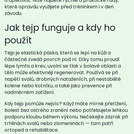
a aplikovat. Níže najdete rychlé a praktické rady,
které opravdu využijete před tréninkem i v den
závodu.
Jak tejp funguje a kdy ho
použít
Tejp je elastická páska, která se lepí na kůži a
částečně zvedá povrch pod ní. Díky tomu proudí
lépe lymfa a krev, uvolní se tlak v bolavé oblasti a
tělo může efektivněji regenerovat. Používá se při
napětí svalů, drobných nataženích, při nestabilitě
kolene nebo kotníku, a také jako prevence při
nadměrném zatížení.
Kdy tejp pomůže nejvíc? Když máte mírné přetížení,
bolest bez ostrého zranění nebo potřebujete lehkou
podporu kloubu během výkonu. Nečekejte zázrak při
trhlinách svalů nebo zlomeninách — tam patří
ortoped a rehabilitace.