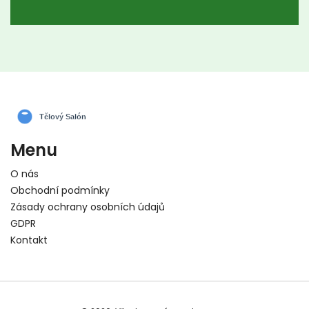
aby podpořili správné postavení kostí bez
využití přístrojů. Podstatou je propojení
léčebného procesu s mentálním a
emocionálním stavem klienta.
Menu
O nás
Obchodní podmínky
Zásady ochrany osobních údajů
GDPR
Kontakt