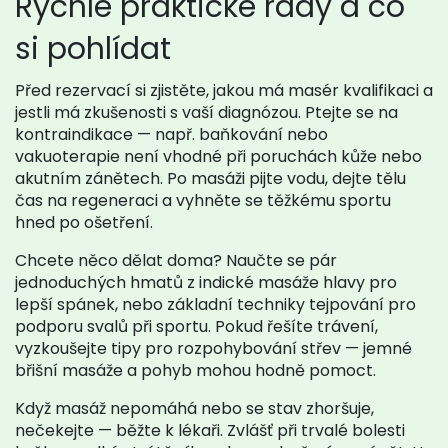
Rychlé praktické rady a co
si pohlídat
Před rezervací si zjistěte, jakou má masér kvalifikaci a
jestli má zkušenosti s vaší diagnózou. Ptejte se na
kontraindikace — např. baňkování nebo
vakuoterapie není vhodné při poruchách kůže nebo
akutním zánětech. Po masáži pijte vodu, dejte tělu
čas na regeneraci a vyhněte se těžkému sportu
hned po ošetření.
Chcete něco dělat doma? Naučte se pár
jednoduchých hmatů z indické masáže hlavy pro
lepší spánek, nebo základní techniky tejpování pro
podporu svalů při sportu. Pokud řešíte trávení,
vyzkoušejte tipy pro rozpohybování střev — jemné
břišní masáže a pohyb mohou hodně pomoct.
Když masáž nepomáhá nebo se stav zhoršuje,
nečekejte — běžte k lékaři. Zvlášť při trvalé bolesti