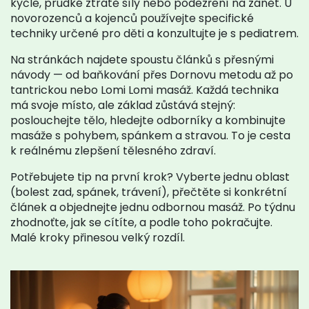
kyčle, prudké ztrátě síly nebo podezření na zánět. U
novorozenců a kojenců používejte specifické
techniky určené pro děti a konzultujte je s pediatrem.
Na stránkách najdete spoustu článků s přesnými
návody — od baňkování přes Dornovu metodu až po
tantrickou nebo Lomi Lomi masáž. Každá technika
má svoje místo, ale základ zůstává stejný:
poslouchejte tělo, hledejte odborníky a kombinujte
masáže s pohybem, spánkem a stravou. To je cesta
k reálnému zlepšení tělesného zdraví.
Potřebujete tip na první krok? Vyberte jednu oblast
(bolest zad, spánek, trávení), přečtěte si konkrétní
článek a objednejte jednu odbornou masáž. Po týdnu
zhodnoťte, jak se cítíte, a podle toho pokračujte.
Malé kroky přinesou velký rozdíl.