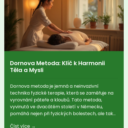
Dornova Metoda: Klíč k Harmonii
Těla a Mysli
Dornova metoda je jemná a neinvazivní
technika fyzické terapie, která se zaměřuje na
vyrovnání páteře a kloubů. Tato metoda,
vyvinutá ve dvacátém století v Německu,
pomáhá nejen při fyzických bolestech, ale také
přispívá k celkové harmonii těla a mysli.
Číst více →
Terapeuti používají jemný tlak a aktivní pohyb,