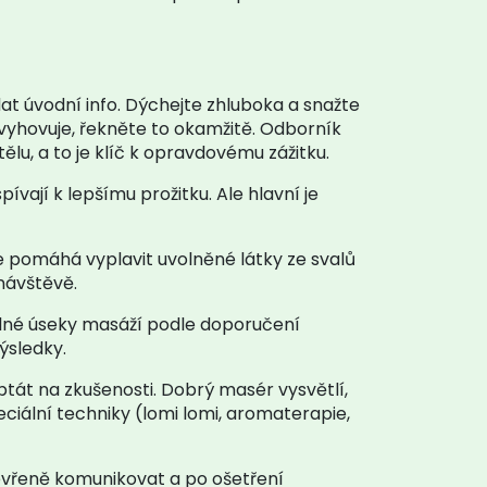
at úvodní info. Dýchejte zhluboka a snažte
evyhovuje, řekněte to okamžitě. Odborník
lu, a to je klíč k opravdovému zážitku.
spívají k lepšímu prožitku. Ale hlavní je
ce pomáhá vyplavit uvolněné látky ze svalů
návštěvě.
elné úseky masáží podle doporučení
ýsledky.
ptát na zkušenosti. Dobrý masér vysvětlí,
ciální techniky (lomi lomi, aromaterapie,
tevřeně komunikovat a po ošetření