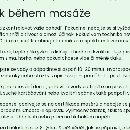
tek během masáže
kontrolovat vaše pohodlí. Pokud ne, nebojte se si vyžád
žích sníží citlivost a omezí účinek. Pokud vám technika n
. Dobrá masáž kombinuje techniku s respektem k vašemu tě
ředí, teplá přikrývka, uklidňující hudba a kvalitní oleje při
ám zima, horko, nebo pokud chcete více či méně tlaku.
apijte se vody a odpočiňte si aspoň 10–20 minut. Hydrata
oznámky nebo otázky, zapište si je — pomůže to při další 
é protahování doma, pijte více vody a choďte na pravid
, suché kartáčování nebo kvalitní spánek také podpoří v
recenze, podívejte se na certifikace masérů a nebojte se 
 problém. Chcete-li opravdu výjimečný zážitek, zkuste spe
, úlevu od bolesti nebo práci na hlubokém napětí.
 náladu na celý týden. Stačí vědět, jak se připravit, o