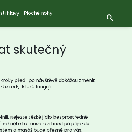
sti hlavy
Ploché nohy
at skutečný
 kroky před i po návštěvě dokážou změnit
ké rady, které fungují.
lnili. Nejezte těžké jídlo bezprostředně
 řekněte to masérovi hned při příjezdu.
nostem a masáž bude přesně pro vás.