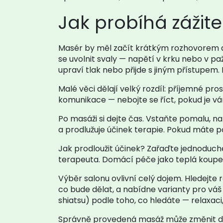
Jak probíhá záži
Masér by měl začít krátkým rozhovorem a z
se uvolnit svaly — napětí v krku nebo v pa
upraví tlak nebo přijde s jiným přístupem
Malé věci dělají velký rozdíl: příjemné prost
komunikace — nebojte se říct, pokud je v
Po masáži si dejte čas. Vstaňte pomalu, n
a prodlužuje účinek terapie. Pokud máte p
Jak prodloužit účinek? Zařaďte jednoduch
terapeuta. Domácí péče jako teplá koupel
Výběr salonu ovlivní celý dojem. Hledejte 
co bude dělat, a nabídne varianty pro váš
shiatsu) podle toho, co hledáte — relaxaci
Správně provedená masáž může změnit den i