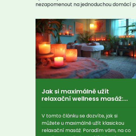
nezapomenout na jednoduchou domácí pé
Jak si maximálně užít
relaxační wellness masáž:
Tipy a triky pro
nezapomenutelný zážitek
V tomto článku se dozvíte, jak si
můžete u maximálně užít klasickou
relaxační masáž. Poradím vám, na co