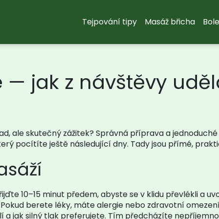
Tejpování tipy
Masáž břicha
Bole
 — jak z návštěvy uděl
ad, ale skutečný zážitek? Správná příprava a jednoduché
ý pocítíte ještě následující dny. Tady jsou přímé, praktic
asáží
řijďte 10–15 minut předem, abyste se v klidu převlékli a uvo
 Pokud berete léky, máte alergie nebo zdravotní omezení,
í a jak silný tlak preferujete. Tím předcházíte nepříjem