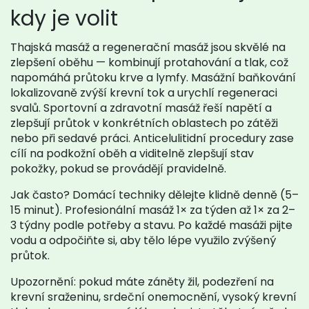
kdy je volit
Thajská masáž a regenerační masáž jsou skvělé na
zlepšení oběhu — kombinují protahování a tlak, což
napomáhá průtoku krve a lymfy. Masážní baňkování
lokalizovaně zvýší krevní tok a urychlí regeneraci
svalů. Sportovní a zdravotní masáž řeší napětí a
zlepšují průtok v konkrétních oblastech po zátěži
nebo při sedavé práci. Anticelulitidní procedury zase
cílí na podkožní oběh a viditelně zlepšují stav
pokožky, pokud se provádějí pravidelně.
Jak často? Domácí techniky dělejte klidně denně (5–
15 minut). Profesionální masáž 1× za týden až 1× za 2–
3 týdny podle potřeby a stavu. Po každé masáži pijte
vodu a odpočiňte si, aby tělo lépe využilo zvýšený
průtok.
Upozornění: pokud máte záněty žil, podezření na
krevní sraženinu, srdeční onemocnění, vysoký krevní