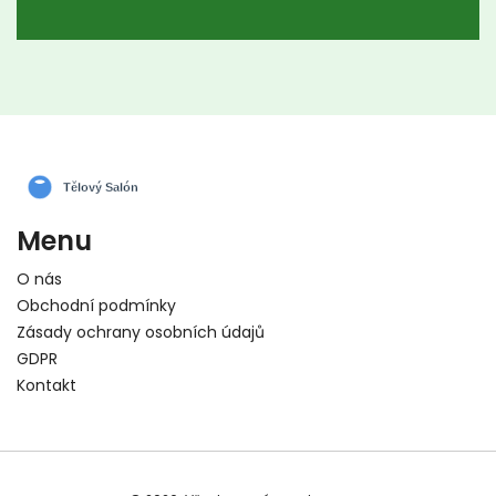
výhodách těchto masáží nejen pro vzhled
pokožky, ale také pro celkové zdraví a pohodu.
Menu
O nás
Obchodní podmínky
Zásady ochrany osobních údajů
GDPR
Kontakt