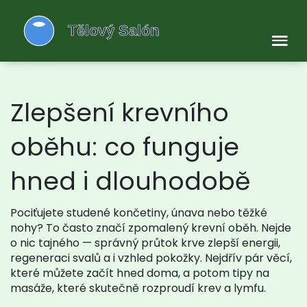
Zlepšení krevního
oběhu: co funguje
hned i dlouhodobě
Pociťujete studené končetiny, únava nebo těžké
nohy? To často značí zpomalený krevní oběh. Nejde
o nic tajného — správný průtok krve zlepší energii,
regeneraci svalů a i vzhled pokožky. Nejdřív pár věcí,
které můžete začít hned doma, a potom tipy na
masáže, které skutečně rozproudí krev a lymfu.