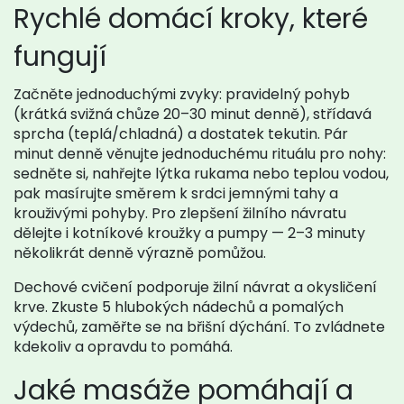
Rychlé domácí kroky, které
fungují
Začněte jednoduchými zvyky: pravidelný pohyb
(krátká svižná chůze 20–30 minut denně), střídavá
sprcha (teplá/chladná) a dostatek tekutin. Pár
minut denně věnujte jednoduchému rituálu pro nohy:
sedněte si, nahřejte lýtka rukama nebo teplou vodou,
pak masírujte směrem k srdci jemnými tahy a
krouživými pohyby. Pro zlepšení žilního návratu
dělejte i kotníkové kroužky a pumpy — 2–3 minuty
několikrát denně výrazně pomůžou.
Dechové cvičení podporuje žilní návrat a okysličení
krve. Zkuste 5 hlubokých nádechů a pomalých
výdechů, zaměřte se na břišní dýchání. To zvládnete
kdekoliv a opravdu to pomáhá.
Jaké masáže pomáhají a