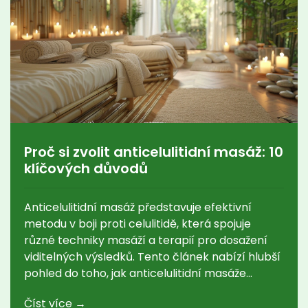
Proč si zvolit anticelulitidní masáž: 10
klíčových důvodů
Anticelulitidní masáž představuje efektivní
metodu v boji proti celulitidě, která spojuje
různé techniky masáží a terapií pro dosažení
viditelných výsledků. Tento článek nabízí hlubší
pohled do toho, jak anticelulitidní masáže
fungují, jejich hlavní přínosy a techniky, které se
Číst více →
během nich používají. Čtenáři se dozví o