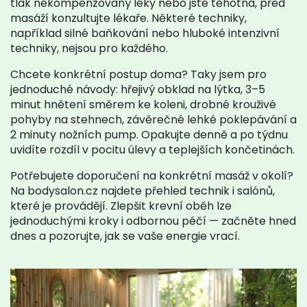
tlak nekompenzovaný léky nebo jste těhotná, před
masáží konzultujte lékaře. Některé techniky,
například silné baňkování nebo hluboké intenzivní
techniky, nejsou pro každého.
Chcete konkrétní postup doma? Taky jsem pro
jednoduché návody: hřejivý obklad na lýtka, 3–5
minut hnětení směrem ke koleni, drobné krouživé
pohyby na stehnech, závěrečné lehké poklepávání a
2 minuty nožních pump. Opakujte denně a po týdnu
uvidíte rozdíl v pocitu úlevy a teplejších končetinách.
Potřebujete doporučení na konkrétní masáž v okolí?
Na bodysalon.cz najdete přehled technik i salónů,
které je provádějí. Zlepšit krevní oběh lze
jednoduchými kroky i odbornou péčí — začněte hned
dnes a pozorujte, jak se vaše energie vrací.