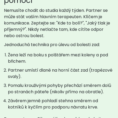
pomoci
Nemusíte chodit do studia každý týden. Partner se
může stát vaším hlavním terapeuten. Klíčem je
komunikace. Zeptejte se: "Kde to bolí?", "Jaký tlak je
příjemný?". Nikdy netlačte tam, kde cítíte odpor
nebo ostrou bolest.
Jednoduchá technika pro úlevu od bolesti zad:
Žena leží na boku s polštářem mezi koleny a pod
břichem.
Partner umístí dlaně na horní část zad (trapézové
svaly).
Pomalu krouživými pohyby přechází směrem dolů
po stranách páteře (nikoliv přímo na obratle).
Závěrem jemně pohladí stehna směrem od
kotníků k kyčlím pro podporu návratu krve.