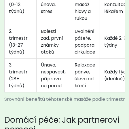
(0-12
únava,
masáž
konzultaci 
týdnů)
stres
hlavy a
lékařem
rukou
2.
Bolesti
Uvolnění
trimestr
zad, první
páteře,
Každé 2-3
(13-27
známky
podpora
týdny
týdnů)
otoků
cirkulace
3.
Únava,
Relaxace
trimestr
nespavost,
pánve,
Každý týd
(28+
příprava
úleva od
(ideálně)
týdnů)
na porod
křečí
Srovnání benefitů těhotenské masáže podle trimestru
Domácí péče: Jak partnerovi