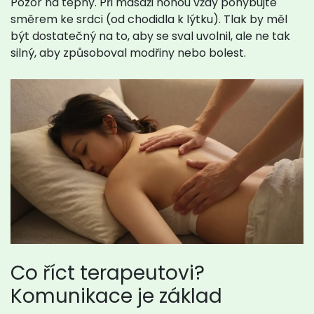
Pozor na tepny. Při masáži nohou vždy pohybujte
směrem ke srdci (od chodidla k lýtku). Tlak by měl
být dostatečný na to, aby se sval uvolnil, ale ne tak
silný, aby způsoboval modřiny nebo bolest.
Co říct terapeutovi?
Komunikace je základ