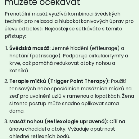
můžete očekávat
Prenatální masáž
využívá
kombinaci švédských
technik pro relaxaci a hlubokotkanivových úprav pro
úlevu od bolesti
. Nejčastěji se setkáváte s těmito
přístupy:
Švédská masáž:
Jemné hladění (effleurage) a
hnětání (petrissage). Podporuje cirkulaci lymfy a
krve, což pomáhá redukovat otoky nohou a
kotníků.
Terapie míčků (Trigger Point Therapy):
Použití
tenisových nebo speciálních masážních míčků na
zeď pro uvolnění uzlů v ramenou a lopatkách. Žena
si tento postup může snadno aplikovat sama
doma.
Masáž nohou (Reflexologie upravená):
Cílí na
únavu chodidel a otoky. Vyžaduje opatrnost
ohledně reflexních bodů.