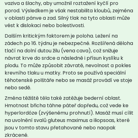
vaziva a šlachy, aby umožnil roztažení kyčlí pro
porod. Výsledkem je však nestabilita kloubů, zejména
v oblasti pánve a zad. Silný tlak na tyto oblasti může
vést k dislokaci nebo bolestivosti.
Dalším kritickým faktorem je poloha. Ležení na
zádech po 16. týdnu je nebezpečné. Rozšířená děloha
tlačí na dolní dutou žilu (vena cava), což snižuje
návrat krve do srdce a následně i přísun kyslíku k
plodu. To může způsobit závratě, nevolnost a pokles
krevního tlaku u matky. Proto se používá speciální
těhotenské polštáře nebo se masáž provádí ve stoje
nebo sedě.
Změna těžiště těla také zatěžuje bederní oblast.
Hmotnost břicha táhne páteř dopředu, což vede ke
hyperlordóze (zvýšenému prohnutí). Masáž musí cílit
na uvolnění svalů gluteus maximus a iliopsoas, které
jsou v tomto stavu přetahované nebo naopak
zkrácené.