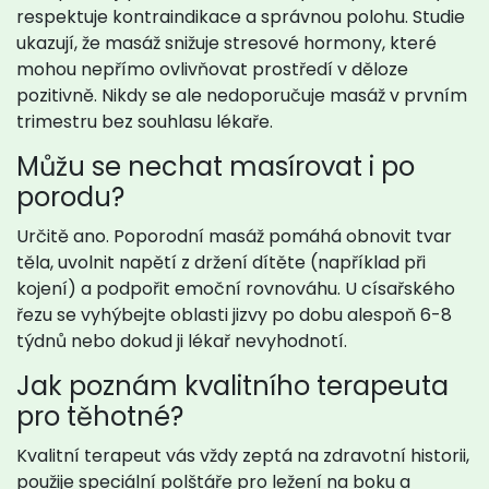
respektuje kontraindikace a správnou polohu. Studie
ukazují, že masáž snižuje stresové hormony, které
mohou nepřímo ovlivňovat prostředí v děloze
pozitivně. Nikdy se ale nedoporučuje masáž v prvním
trimestru bez souhlasu lékaře.
Můžu se nechat masírovat i po
porodu?
Určitě ano. Poporodní masáž pomáhá obnovit tvar
těla, uvolnit napětí z držení dítěte (například při
kojení) a podpořit emoční rovnováhu. U císařského
řezu se vyhýbejte oblasti jizvy po dobu alespoň 6-8
týdnů nebo dokud ji lékař nevyhodnotí.
Jak poznám kvalitního terapeuta
pro těhotné?
Kvalitní terapeut vás vždy zeptá na zdravotní historii,
použije speciální polštáře pro ležení na boku a