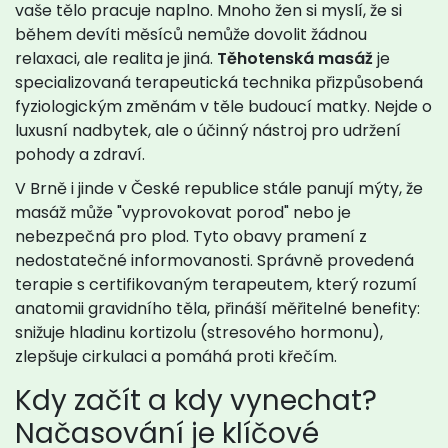
vaše tělo pracuje naplno. Mnoho žen si myslí, že si
během devíti měsíců nemůže dovolit žádnou
relaxaci, ale realita je jiná.
Těhotenská masáž
je
specializovaná terapeutická technika přizpůsobená
fyziologickým změnám v těle budoucí matky
. Nejde o
luxusní nadbytek, ale o účinný nástroj pro udržení
pohody a zdraví.
V Brně i jinde v České republice stále panují mýty, že
masáž může "vyprovokovat porod" nebo je
nebezpečná pro plod. Tyto obavy pramení z
nedostatečné informovanosti. Správně provedená
terapie s certifikovaným terapeutem, který rozumí
anatomii gravidního těla, přináší měřitelné benefity:
snižuje hladinu kortizolu (stresového hormonu),
zlepšuje cirkulaci a pomáhá proti křečím.
Kdy začít a kdy vynechat?
Načasování je klíčové