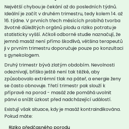
Největší chybou je čekání až do posledních týdnů.
Ideální je začít v druhém trimestru, tedy kolem 14. až
16. týdne. V prvních třech měsících probíhá tvorba
životně důležitých orgánů plodu a riziko potratu je
statisticky vyšší. Ačkoli odborné studie naznačují, že
jemná masáž není přímo škodlivá, většina terapeutů
ji v prvním trimestru doporučuje pouze po konzultaci
s gynekologem.
Druhý trimestr bývá zlatým obdobím. Nevolnosti
odeznívají, bříško ještě není tak těžké, aby
způsobovalo extrémní tlak na páteř, a energie ženy
se často obnovuje. Třetí trimestr pak slouží k
přípravě na porod - masáž zde pomáhá uvolnit
pánvi a snížit úzkost před nadcházející událostí.
Existují však situace, kdy je masáž kontraindikována.
Pokud máte:
Riziko předčasného porodu