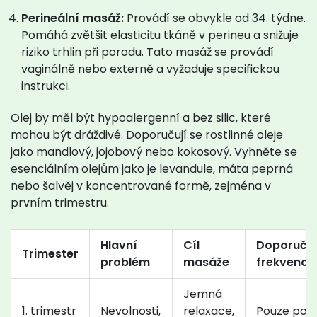
Perineální masáž:
Provádí se obvykle od 34. týdne.
Pomáhá zvětšit elasticitu tkáně v perineu a snižuje
riziko trhlin při porodu. Tato masáž se provádí
vaginálně nebo externě a vyžaduje specifickou
instrukci.
Olej by měl být hypoalergenní a bez silic, které
mohou být dráždivé. Doporučují se rostlinné oleje
jako mandlový, jojobový nebo kokosový. Vyhněte se
esenciálním olejům jako je levandule, máta peprná
nebo šalvěj v koncentrované formě, zejména v
prvním trimestru.
Hlavní
Cíl
Doporuče
Trimester
problém
masáže
frekvence
Jemná
1. trimestr
Nevolnosti,
relaxace,
Pouze po