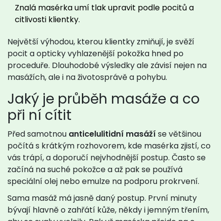
Znalá masérka umí tlak upravit podle pocitů a
citlivosti klientky.
Největší výhodou, kterou klientky zmiňují, je svěží
pocit a opticky vyhlazenější pokožka hned po
proceduře. Dlouhodobé výsledky ale závisí nejen na
masážích, ale i na životosprávě a pohybu.
Jaký je průběh masáže a co
při ní cítit
Před samotnou
anticelulitidní masáží
se většinou
počítá s krátkým rozhovorem, kde masérka zjistí, co
vás trápí, a doporučí nejvhodnější postup. Často se
začíná na suché pokožce a až pak se používá
speciální olej nebo emulze na podporu prokrvení.
Sama masáž má jasně daný postup. První minuty
bývají hlavně o zahřátí kůže, někdy i jemným třením,