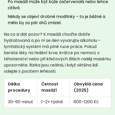
Po masáži může být kůže začervenalá nebo lehce
citlivá.
Někdy se objeví drobné modřinky – to je běžné a
mělo by za pár dnů zmizet.
Na co si dát pozor? K masáži choďte dobře
hydratovaná a po ní se den vyvarujte alkoholu –
lymfatický systém má plné ruce práce. Pokud
berete léky na ředění krve, krátce po nemoci, v
těhotenství nebo při křečových žilách raději masérku
upozorněte. Rizika jsou reálná, i když většina lidí
odejde s pocitem lehkosti.
Délka
Četnost
Obvyklá cena
procedury
masáží
(2025)
30–60 minut
1–2× týdně
600–1200 Kč