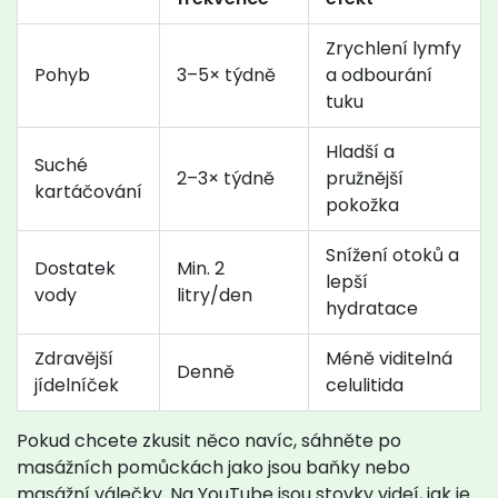
Zrychlení lymfy
Pohyb
3–5× týdně
a odbourání
tuku
Hladší a
Suché
2–3× týdně
pružnější
kartáčování
pokožka
Snížení otoků a
Dostatek
Min. 2
lepší
vody
litry/den
hydratace
Zdravější
Méně viditelná
Denně
jídelníček
celulitida
Pokud chcete zkusit něco navíc, sáhněte po
masážních pomůckách jako jsou baňky nebo
masážní válečky. Na YouTube jsou stovky videí, jak je