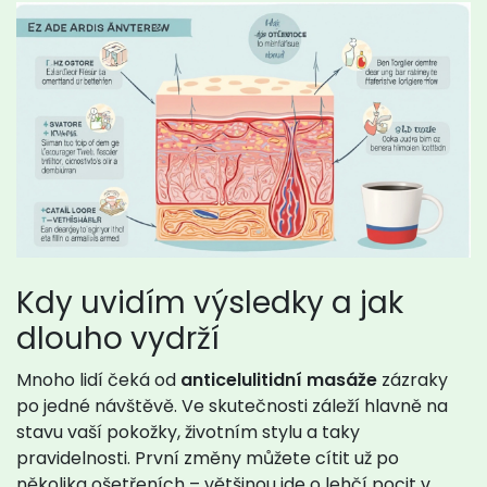
Kdy uvidím výsledky a jak
dlouho vydrží
Mnoho lidí čeká od
anticelulitidní masáže
zázraky
po jedné návštěvě. Ve skutečnosti záleží hlavně na
stavu vaší pokožky, životním stylu a taky
pravidelnosti. První změny můžete cítit už po
několika ošetřeních – většinou jde o lehčí pocit v