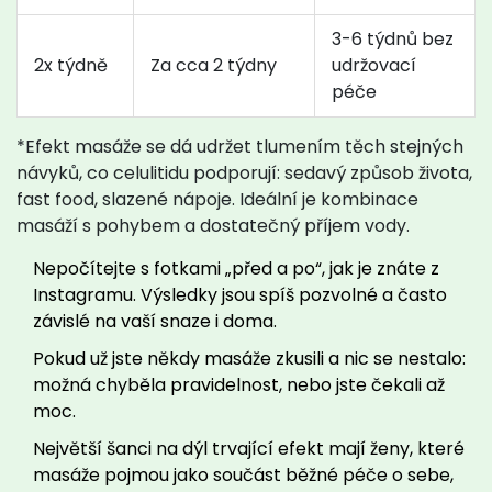
3-6 týdnů bez
2x týdně
Za cca 2 týdny
udržovací
péče
*Efekt masáže se dá udržet tlumením těch stejných
návyků, co celulitidu podporují: sedavý způsob života,
fast food, slazené nápoje. Ideální je kombinace
masáží s pohybem a dostatečný příjem vody.
Nepočítejte s fotkami „před a po“, jak je znáte z
Instagramu. Výsledky jsou spíš pozvolné a často
závislé na vaší snaze i doma.
Pokud už jste někdy masáže zkusili a nic se nestalo:
možná chyběla pravidelnost, nebo jste čekali až
moc.
Největší šanci na dýl trvající efekt mají ženy, které
masáže pojmou jako součást běžné péče o sebe,