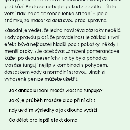
pod kůží. Proto se nebojte, pokud zpočátku cítíte
větší tlak, nebo dokonce lehké štípání – jde o
známku, že masérka dělá svou práci správně.
Zásadní je vědět, že jedna návštěva zázraky nedělá.
Tady opravdu platí, že pravidelnost je základ. První
efekt bývá nejčastěji hladší pocit pokožky, někdy i
menší otoky. Ale očekávat „zmizení pomerančové
kůže“ po dvou sezeních? To by byla pohádka.
Masáže fungují nejlíp v kombinaci s pohybem,
dostatkem vody a normální stravou. Jinak si
vyhozené peníze můžete ušetřit.
Jak anticelulitidní masáž vlastně funguje?
Jaký je průběh masáže a co při ní cítit
Kdy uvidím výsledky a jak dlouho vydrží
Co dělat pro lepší efekt doma