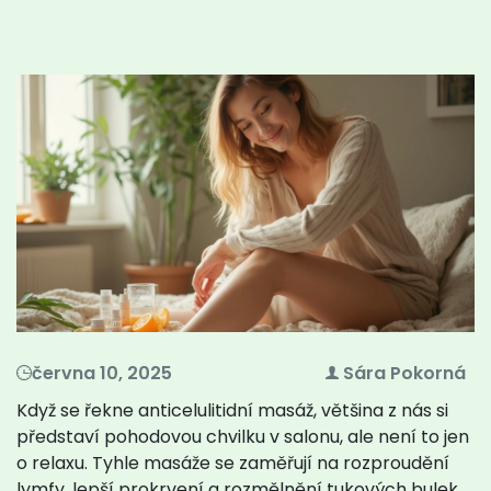
června 10, 2025
Sára Pokorná
Když se řekne anticelulitidní masáž, většina z nás si
představí pohodovou chvilku v salonu, ale není to jen
o relaxu. Tyhle masáže se zaměřují na rozproudění
lymfy, lepší prokrvení a rozmělnění tukových bulek