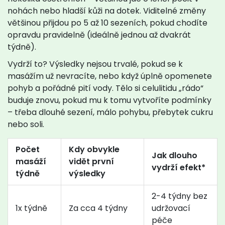
nohách nebo hladší kůži na dotek. Viditelné změny
většinou přijdou po 5 až 10 sezeních, pokud chodíte
opravdu pravidelně (ideálně jednou až dvakrát
týdně).
Vydrží to? Výsledky nejsou trvalé, pokud se k
masážím už nevracíte, nebo když úplně opomenete
pohyb a pořádné pití vody. Tělo si celulitidu „rádo“
buduje znovu, pokud mu k tomu vytvoříte podmínky
– třeba dlouhé sezení, málo pohybu, přebytek cukru
nebo soli.
Počet
Kdy obvykle
Jak dlouho
masáží
vidět první
vydrží efekt*
týdně
výsledky
2-4 týdny bez
1x týdně
Za cca 4 týdny
udržovací
péče