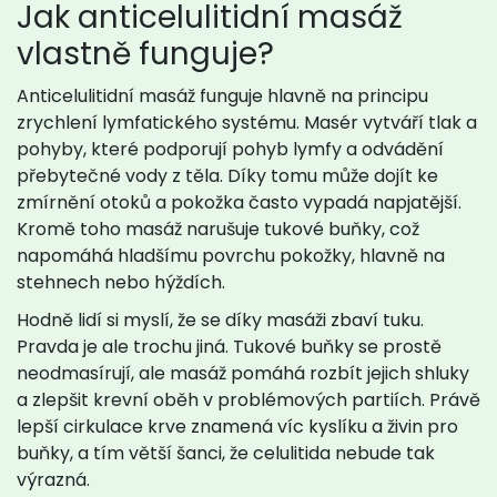
Jak anticelulitidní masáž
vlastně funguje?
Anticelulitidní masáž funguje hlavně na principu
zrychlení lymfatického systému. Masér vytváří tlak a
pohyby, které podporují pohyb lymfy a odvádění
přebytečné vody z těla. Díky tomu může dojít ke
zmírnění otoků a pokožka často vypadá napjatější.
Kromě toho masáž narušuje tukové buňky, což
napomáhá hladšímu povrchu pokožky, hlavně na
stehnech nebo hýždích.
Hodně lidí si myslí, že se díky masáži zbaví tuku.
Pravda je ale trochu jiná. Tukové buňky se prostě
neodmasírují, ale masáž pomáhá rozbít jejich shluky
a zlepšit krevní oběh v problémových partiích. Právě
lepší cirkulace krve znamená víc kyslíku a živin pro
buňky, a tím větší šanci, že celulitida nebude tak
výrazná.