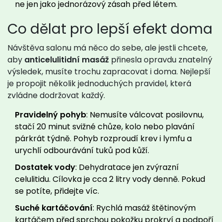
ne jen jako jednorázový zásah před létem.
Co dělat pro lepší efekt doma
Návštěva salonu má něco do sebe, ale jestli chcete,
aby
anticelulitidní masáž
přinesla opravdu znatelný
výsledek, musíte trochu zapracovat i doma. Nejlepší
je propojit několik jednoduchých pravidel, která
zvládne dodržovat každý.
Pravidelný pohyb
: Nemusíte válcovat posilovnu,
stačí 20 minut svižné chůze, kolo nebo plavání
párkrát týdně. Pohyb rozproudí krev i lymfu a
urychlí odbourávání tuků pod kůží.
Dostatek vody
: Dehydratace jen zvýrazní
celulitidu. Cílovka je cca 2 litry vody denně. Pokud
se potíte, přidejte víc.
Suché kartáčování
: Rychlá masáž štětinovým
kartáčem před sprchou pokožku prokrví a podpoří