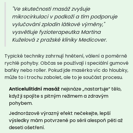
"Ve skutečnosti masáž zvyšuje
mikrocirkulaci v podkoží a tím podporuje
vylučování zplodin látkové výměny,"
vysvětluje fyzioterapeutka Martina
Kuželová z pražské kliniky Medicover.
Typické techniky zahrnují hnětení, válení a poměrně
rychlé pohyby. Občas se používají i speciální gumové
baňky nebo roller. Pokud jde masérka víc do hloubky,
může to i trochu zabolet, ale to je součást procesu.
Anticelulitidní masáž
nejsnáze „nastartuje“ tělo,
když ji spojíte s pitným režimem a zdravým
pohybem.
Jednorázově výrazný efekt nečekejte, lepší
výsledky mám potvrzené po sérii alespoň pěti až
deseti ošetření.