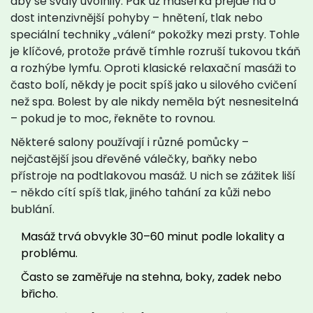
aby se svaly uvolnily. Pak už masérka přejde na o
dost intenzivnější pohyby – hnětení, tlak nebo
speciální techniky „válení“ pokožky mezi prsty. Tohle
je klíčové, protože právě tímhle rozruší tukovou tkáň
a rozhýbe lymfu. Oproti klasické relaxační masáži to
často bolí, někdy je pocit spíš jako u silového cvičení
než spa. Bolest by ale nikdy neměla být nesnesitelná
– pokud je to moc, řekněte to rovnou.
Některé salony používají i různé pomůcky –
nejčastější jsou dřevěné válečky, baňky nebo
přístroje na podtlakovou masáž. U nich se zážitek liší
– někdo cítí spíš tlak, jiného tahání za kůži nebo
bublání.
Masáž trvá obvykle 30–60 minut podle lokality a
problému.
Často se zaměřuje na stehna, boky, zadek nebo
břicho.