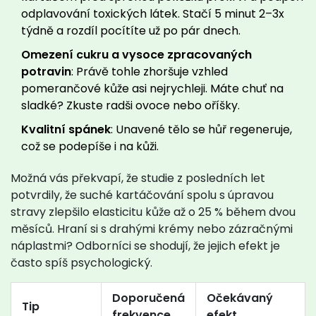
odplavování toxických látek. Stačí 5 minut 2–3x
týdně a rozdíl pocítíte už po pár dnech.
Omezení cukru a vysoce zpracovaných
potravin
: Právě tohle zhoršuje vzhled
pomerančové kůže asi nejrychleji. Máte chuť na
sladké? Zkuste radši ovoce nebo oříšky.
Kvalitní spánek
: Unavené tělo se hůř regeneruje,
což se podepíše i na kůži.
Možná vás překvapí, že studie z posledních let
potvrdily, že suché kartáčování spolu s úpravou
stravy zlepšilo elasticitu kůže až o 25 % během dvou
měsíců. Hraní si s drahými krémy nebo zázračnými
náplastmi? Odborníci se shodují, že jejich efekt je
často spíš psychologický.
Doporučená
Očekávaný
Tip
frekvence
efekt