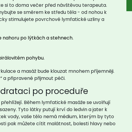
jte si to doma večer před návštěvou terapeuta.
hybujte se směrem ke středu těla - od nohou k
ky stimulujete povrchové lymfatické uzliny a
e nahoru po lýtkách a stehnech.
pirálovitém pohybu.
cirkulace a masáž bude klouzat mnohem příjemněji.
“ a připravené přijmout péči.
ydrataci po proceduře
é přehlížejí. Během lymfatické masáže se uvolňují
azeny. Tyto látky putují krví do ledvin a jater k
ek vody, vaše tělo nemá médium, kterým by tyto
osti pak můžete cítit malátnost, bolesti hlavy nebo