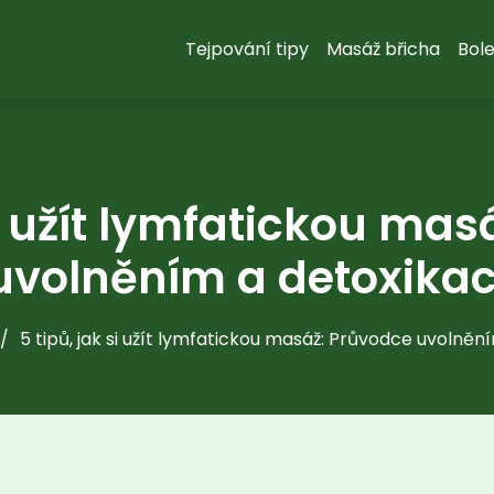
Tejpování tipy
Masáž břicha
Bole
si užít lymfatickou ma
uvolněním a detoxikac
5 tipů, jak si užít lymfatickou masáž: Průvodce uvolněn