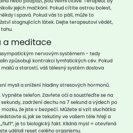
bina nebo podpaží, jsou velmi citlivé. Terapeut by
koliv jejich mačkání. Pokud cítíte ostrou bolest,
někdy i spavá. Pokud vás to pálí, může to
tví stagnujících látek. Dejte terapeutovi vědět,
 tahu.
cha a meditace
arasympatickým nervovým systémem - tedy
nalin způsobují kontrakci lymfatických cév. Pokud
mailů a starostí, váš tělesný systém doslova
ní mysli a snížení hladiny stresových hormonů
.
d. Vypněte telefon. Zavřete oči a soustřeďte se na
 sekundy, zadržení dechu na 7 sekund a výdech po
mozku, že jste v bezpečí. Můžete si vzít sluchátka
dstavte si, jak se tekutiny ve vašem těle hřejí a
fluff“, je to biologický fakt. Klidná mysl = otevřená
ste udělali reset celého organismu.