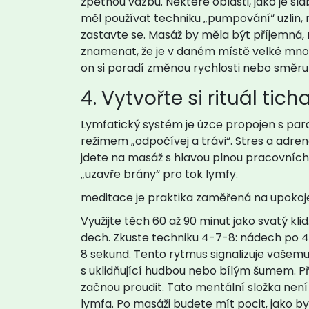
zpětnou vazbu. Některé oblasti, jako je sla
měl používat techniku „pumpování“ uzlin, ni
zastavte se. Masáž by měla být příjemná, 
znamenat, že je v daném místě velké množs
on si poradí změnou rychlosti nebo směru
4. Vytvořte si rituál ti
Lymfatický systém je úzce propojen s p
režimem „odpočívej a trávi“. Stres a adre
jdete na masáž s hlavou plnou pracovních 
„uzavře brány“ pro tok lymfy.
meditace
je
praktika zaměřená na upokoje
Využijte těch 60 až 90 minut jako svatý kli
dech. Zkuste techniku 4-7-8: nádech po 4
8 sekund. Tento rytmus signalizuje vašemu 
s uklidňující hudbou nebo bílým šumem. Pře
začnou proudit. Tato mentální složka není „
lymfa. Po masáži budete mít pocit, jako by