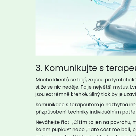
3. Komunikujte s terape
Mnoho klientů se bojí, že jsou při lymfatick
si, že se nic neděje. To je největší mýtus.
jsou extrémně křehké. Silný tlak by je uzavře
komunikace s terapeutem
je
nezbytná in
přizpůsobení techniky individuálním pot
Neváhejte říct: „Cítím to jen na povrchu,
kolem pupku?“ nebo „Tato část mě bolí, po