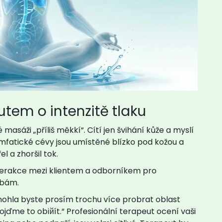
utem o intenzitě tlaku
é masáži „příliš měkkí“. Cítí jen švihání kůže a myslí
 Lymfatické cévy jsou umístěné blízko pod kožou a
l a zhoršil tok.
terakce mezi klientem a odborníkem pro
řebám
.
 mohla byste prosím trochu více probrat oblast
jďme to obійít.“ Profesionální terapeut ocení vaši