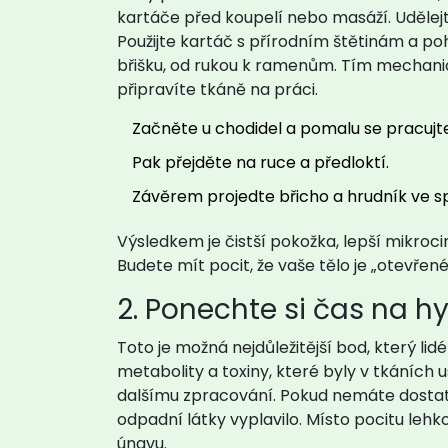
kartáče před koupelí nebo masáží
. Uděle
Použijte kartáč s přírodním štětinám a po
břišku, od rukou k ramenům. Tím mechanic
připravíte tkáně na práci.
Začněte u chodidel a pomalu se pracujt
Pak přejděte na ruce a předloktí.
Závěrem projedte břicho a hrudník ve s
Výsledkem je čistší pokožka, lepší mikro
Budete mít pocit, že vaše tělo je „otevřené
2. Ponechte si čas na h
Toto je možná nejdůležitější bod, který lid
metabolity a toxiny, které byly v tkáních us
dalšímu zpracování. Pokud nemáte dostat
odpadní látky vyplavilo. Místo pocitu lehk
únavu.