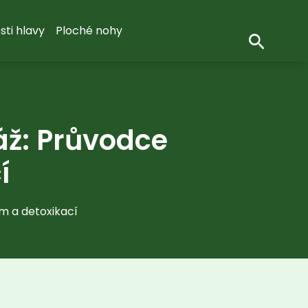
sti hlavy
Ploché nohy
sáž: Průvodce
í
ím a detoxikací