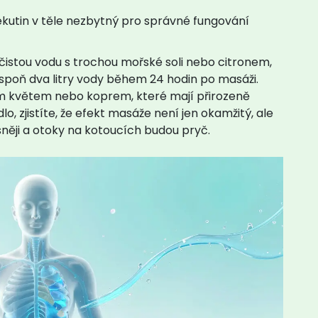
ekutin v těle nezbytný pro správné fungování
 čistou vodu s trochou mořské soli nebo citronem,
lespoň dva litry vody během 24 hodin po masáži.
ovým květem nebo koprem, které mají přirozeně
lo, zjistíte, že efekt masáže není jen okamžitý, ale
něji a otoky na kotoucích budou pryč.