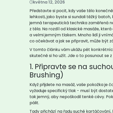
května 12, 2026
Představte si pocit, kdy vaše tělo konečně z
lehkosti, jako byste si sundali těžký batoh, 
jemná terapeutická technika zaměřená na
z těla
. Na rozdíl od klasické masáže, která
a velmi jemným tlakem. Mnoho lidí ji vnímá 
co očekávat a jak se připravit, může být z
V tomto článku vám ukážu pět konkrétních
skutečně si ho užít. Jde o to posunout se z
1. Připravte se na such
Brushing)
Když přijdete na masáž, vaše pokožka je č
vyžaduje specifický tlak - musí být dostat
tak jemný, aby nepoškodil tenké cévy. Po
pálit.
Tady přichází na řadu
suché kartáčování
,