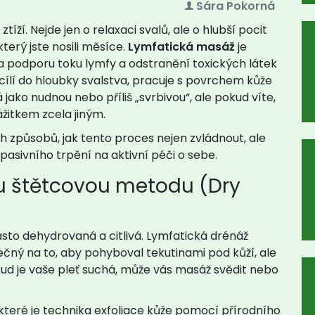
Sára Pokorná
tíží. Nejde jen o relaxaci svalů, ale o hlubší pocit
který jste nosili měsíce.
Lymfatická masáž
je
 podporu toku lymfy a odstranění toxických látek
 cílí do hloubky svalstva, pracuje s povrchem kůže
jako nudnou nebo příliš „svrbivou“, ale pokud víte,
ážitkem zcela jiným.
 způsobů, jak tento proces nejen zvládnout, ale
 pasivního trpění na aktivní péči o sebe.
ou štětcovou metodu (Dry
asto dehydrovaná a citlivá. Lymfatická drénáž
ečný na to, aby pohyboval tekutinami pod kůží, ale
kud je vaše pleť suchá, může vás masáž svědit nebo
 které je
technika exfoliace kůže pomocí přírodního