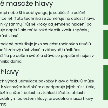
cké masáže hlavy
mpi nebo Shiroabhyanga, je součástí tradiční
isíce let. Tato technika se zaměřuje na oblast hlavy,
chniky zahrnují různé kroky od jemného hladění po
je napětí, ale může také zlepšit kvalitu spánku,
růst vlasů.
adičně praktikuje jako součást rodinných rituálů.
řili zdravý růst vlasů a zábavně trávili čas
šířila po celém světě a stává se populární nejen v
chnika doma.
 hlavy
ch výhod. Stimulace pokožky hlavy a folikulů může
ny k vlasovým kořínkům a podporuje jejich růst. Dále,
zí k snížení bolesti a ztuhlosti těchto oblastí.
videlným bolestem hlavy, pravidelná masáž hlavy
nit.