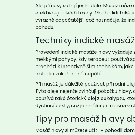
Ale přínosy sahají ještě dále. Masáž může
efektivněji odvádí toxiny. Mnoho lidí také u
výrazně odpočatější, což naznačuje, že ind
pohodu.
Techniky indické masáž
Provedení indické masáže hlavy vyžaduje z
měkkými pohyby, kdy terapeut používá šp
přechází k intenzivnějším technikám, jako 
hluboko zakořeněné napětí.
Při masáži je důležité používat přírodní ol
Tyto oleje nejenže zvlhčují pokožku hlavy, a
používá také éterický olej z eukalyptu, kt
dýchací cesty, což je ideální při masáži v
Tipy pro masáž hlavy 
Masáž hlavy si můžete užít i v pohodlí dom