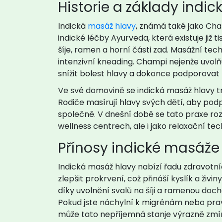
Historie a základy indi
Indická
masáž hlavy
, známá také jako Cha
indické léčby Ayurveda, která existuje již t
šíje, ramen a horní části zad. Masážní te
intenzivní kneading. Champi nejenže uvolňu
snížit bolest hlavy a dokonce podporovat 
Ve své domovině se indická masáž hlavy tr
Rodiče masírují hlavy svých dětí, aby podpo
společně. V dnešní době se tato praxe roz
wellness centrech, ale i jako relaxační te
Přínosy indické masáže
Indická masáž hlavy nabízí řadu zdravotní
zlepšit prokrvení, což přináší kyslík a živi
díky uvolnění svalů na šíji a ramenou dochá
Pokud jste náchylní k migrénám nebo pra
může tato nepříjemná stanje výrazně zmír