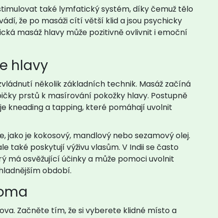
 stimulovat také lymfatický systém, díky čemuž tělo
vádí, že po masáži cítí větší klid a jsou psychicky
ická masáž hlavy může pozitivně ovlivnit i emoční
e hlavy
vládnutí několik základních technik. Masáž začíná
ičky prstů k masírování pokožky hlavy. Postupně
je kneading a tapping, které pomáhají uvolnit
eje, jako je kokosový, mandlový nebo sezamový olej.
le také poskytují výživu vlasům. V Indii se často
erý má osvěžující účinky a může pomoci uvolnit
 chladnějším období.
doma
ova. Začněte tím, že si vyberete klidné místo a