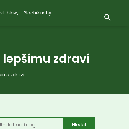
sti hlavy
Ploché nohy
a lepšímu zdraví
pšímu zdraví
Hledat