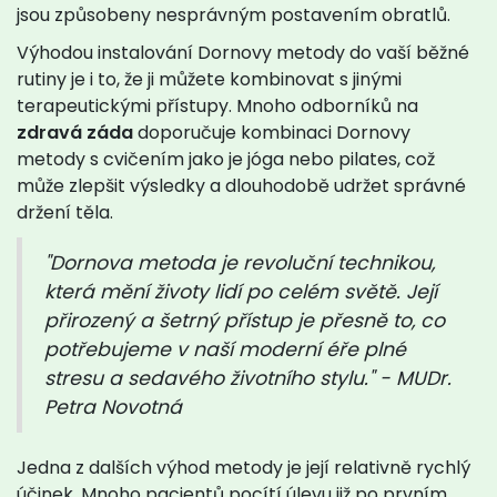
jsou způsobeny nesprávným postavením obratlů.
Výhodou instalování Dornovy metody do vaší běžné
rutiny je i to, že ji můžete kombinovat s jinými
terapeutickými přístupy. Mnoho odborníků na
zdravá záda
doporučuje kombinaci Dornovy
metody s cvičením jako je jóga nebo pilates, což
může zlepšit výsledky a dlouhodobě udržet správné
držení těla.
"Dornova metoda je revoluční technikou,
která mění životy lidí po celém světě. Její
přirozený a šetrný přístup je přesně to, co
potřebujeme v naší moderní éře plné
stresu a sedavého životního stylu." - MUDr.
Petra Novotná
Jedna z dalších výhod metody je její relativně rychlý
účinek. Mnoho pacientů pocítí úlevu již po prvním