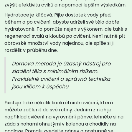
zvýšit efektivitu cviků a napomoci lepším výsledkům.
Hydratace je klíčová. Pijte dostatek vody před,
během a po cvičení, abyste udrželi své tělo dobře
hydratované. To pomůže nejen s výkonem, ale také s
regenerací svalů a kloubů po cvičení. Není nutné pít
obrovské množství vody najednou, ale spíše si ji
rozdělit v průběhu dne.
Dornova metoda je úžasný nástroj pro
sladění těla s minimálním rizikem.
Pravidelné cvičení a správná technika
jsou klíčem k úspěchu.
Existuje také několik konkrétních cvičení, která
můžete začlenit do své rutiny. Jedním z nich je
například cvičení na vyrovnání pánve: lehněte si na
záda s nohami ohnutými v kolenou a chodidly na
podlaze. Pomalu zvedejte pánev a postupně se