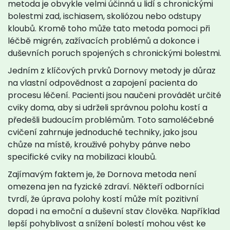
metoda je obvykle velmi účinná u lidí s chronickými
bolestmi zad, ischiasem, skoliózou nebo odstupy
kloubů. Kromě toho může tato metoda pomoci při
léčbě migrén, zažívacích problémů a dokonce i
duševních poruch spojených s chronickými bolestmi.
Jedním z klíčových prvků Dornovy metody je důraz
na vlastní odpovědnost a zapojení pacienta do
procesu léčení. Pacienti jsou naučeni provádět určité
cviky doma, aby si udrželi správnou polohu kostí a
předešli budoucím problémům. Toto samoléčebné
cvičení zahrnuje jednoduché techniky, jako jsou
chůze na místě, krouživé pohyby pánve nebo
specifické cviky na mobilizaci kloubů.
Zajímavým faktem je, že Dornova metoda není
omezena jen na fyzické zdraví. Někteří odborníci
tvrdí, že úprava polohy kostí může mít pozitivní
dopad i na emoční a duševní stav člověka. Například
lepší pohyblivost a snížení bolestí mohou vést ke