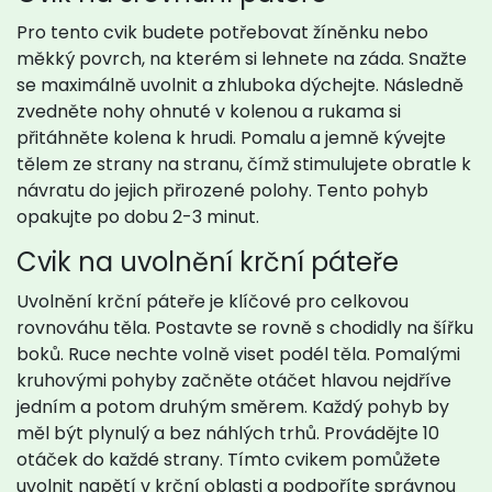
Pro tento cvik budete potřebovat žíněnku nebo
měkký povrch, na kterém si lehnete na záda. Snažte
se maximálně uvolnit a zhluboka dýchejte. Následně
zvedněte nohy ohnuté v kolenou a rukama si
přitáhněte kolena k hrudi. Pomalu a jemně kývejte
tělem ze strany na stranu, čímž stimulujete obratle k
návratu do jejich přirozené polohy. Tento pohyb
opakujte po dobu 2-3 minut.
Cvik na uvolnění krční páteře
Uvolnění krční páteře je klíčové pro celkovou
rovnováhu těla. Postavte se rovně s chodidly na šířku
boků. Ruce nechte volně viset podél těla. Pomalými
kruhovými pohyby začněte otáčet hlavou nejdříve
jedním a potom druhým směrem. Každý pohyb by
měl být plynulý a bez náhlých trhů. Provádějte 10
otáček do každé strany. Tímto cvikem pomůžete
uvolnit napětí v krční oblasti a podpoříte správnou