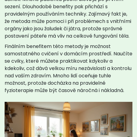
sezení. Dlouhodobé benefity pak přichází s
pravidelným používáním techniky. Zajímavý fakt je,
že metoda může pomoci i při problémech s vnitřními
orgány jako jsou žaludek či játra, protože správné
postavení páteře má vliv na celkové fungování těla.
Finálním benefitem této metody je možnost
samostatného cvičení v domácím prostředí. Naučíte
se cviky, které můžete praktikovat kdykoliv a
kdekoliv, což dává velkou míru nezávislosti a kontrolu
nad vaším zdravím. Mnoho lidí oceňuje tuhle
možnost, protože docházka na pravidelné
fyzioterapie může být časově náročná i nákladná.