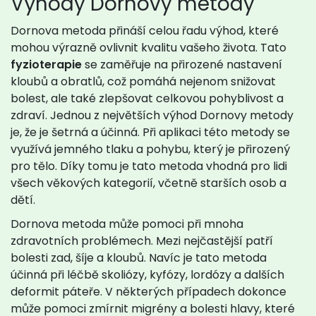
Výhody Dornovy metody
Dornova metoda přináší celou řadu výhod, které
mohou výrazně ovlivnit kvalitu vašeho života. Tato
fyzioterapie
se zaměřuje na přirozené nastavení
kloubů a obratlů, což pomáhá nejenom snižovat
bolest, ale také zlepšovat celkovou pohyblivost a
zdraví. Jednou z největších výhod Dornovy metody
je, že je šetrná a účinná. Při aplikaci této metody se
využívá jemného tlaku a pohybu, který je přirozený
pro tělo. Díky tomu je tato metoda vhodná pro lidi
všech věkových kategorií, včetně starších osob a
dětí.
Dornova metoda může pomoci při mnoha
zdravotních problémech. Mezi nejčastější patří
bolesti zad, šíje a kloubů. Navíc je tato metoda
účinná při léčbě skoliózy, kyfózy, lordózy a dalších
deformit páteře. V některých případech dokonce
může pomoci zmírnit migrény a bolesti hlavy, které