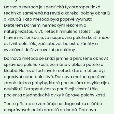
Dornova metoda je specifická fyzioterapeutická
technika zaměřená na revizi a korekci polohy obratlů
a kloubů. Tato metoda byla poprvé vyvinuta
Dieterem Dornem, německým lékařem a
naturprezistou, v 70. letech minulého století. Její
hlavní myšlenkou je, že nesprávná poloha kostí může
ovlivnit celé tělo, způsobovat bolest a záněty a
vyvolávat další zdravotní problémy.
Dornova metoda se snaží jemně a přirozeně obnovit
správnou polohu kostí, zejména v oblasti páteře a
kloubů. Na rozdíl od jiných metod, které mohou být
agresivní nebo bolestivé, Dornova metoda používá
jemné tlaky a pohyby, které pacientům obvykle nijak
neubližují. Terapeuti často používají vlastní tělo
pacienta a jednoduché cviky k úpravě polohy kostí.
Tento přístup se zaměřuje na diagnostiku a léčbu
nesprávných poloh obratlů a kloubů. Dornova