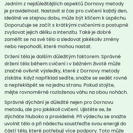
Jedním z nejdůležitějších aspektů Dornovy metody
je pravidelnost. Nastavit si čas pro cvičení každý den,
ideálně ve stejnou dobu, může být klíčem k úspěchu.
Doporučuje se začít s krátkými cvičeními a postupně
zvyšovat jejich délku a intenzitu. Také je dobré
zaměřit se na své tělo a sledovat jakékoliv změny
nebo nepohodlí, které mohou nastat.
Držení těla je dalším důležitým faktorem. Správné
držení těla během cvičení i v běžném životě může
značně ovlivnit výsledky, které z Dornovy metody
získáte. Když například sedíte, snažte se sedět rovně
a nepřeklápět se na jednu stranu. Pokud stojíte,
mějte rovnoměrně rozloženou váhu na obou nohách.
Správné dýchání je důležité nejen pro Dornovu
metodu, ale pro jakékoli cvičení. Ujistěte se, že
dýcháte hluboko a pravidelně. Při výdechu se snažte
uvolnit tělo a při nádechu soustřeďte svou energii do
částí těla, které potřebují více podpory. Toto může