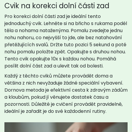
Cvik na korekci dolní části zad
Pro korekci dolní části zad je ideální tento
jednoduchý cvik. Lehněte si na břicho s rukama podél
těla a nohama nataženýma. Pomalu zvedejte jednu
nohu nahoru, co nejvyšší to jde, ale bez natahování
přetěžujících svalů. Držte tuto pozici 5 sekund a poté
nohu pomalu položte zpět. Opakujte s druhou nohou.
Tento cvik opakujte 10x s každou nohou. Pomáhá
posílit dolní část zad a ulevit tak od bolesti.
Každý z těchto cviků můžete provádět doma a
většina z nich nevyžaduje žádné speciální vybavení.
Dornova metoda je efektivní cesta k zdravým zádům
a kloubům, pokud jí věnujete dostatek času a
pozornosti. Důležité je cvičení provádět pravidelně,
ideální je zařadit je do své každodenní rutiny.