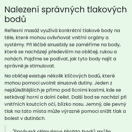
Nalezení správných tlakových
bodů
Reflexní masáž využívá konkrétní tlakové body na
těle, které mohou ovlivňovat vnitřní orgány a
systémy. Při léčbě sinusitidy se zaměříme na body,
které se nacházejí především na obličeji, rukou a
nohách. Pojďme se podívat, jak tyto body najít a
správně je stimulovat.
Na obličeji existuje několik klíčových bodů, které
mohou pomoci uvolnit sinusové dutiny. Jeden z
nejdůležitějších je přímo pod lícními kostmi, kde se
setkávají horní a dolní čelist. Další bod se nachází při
vnitřních koutcích očí, blízko nosu. Jemný, ale pevný
tlak na tato místa může výrazně pomoci snížit tlak a
bolest v dutinách.
"Správná stimulace těchto bodů může