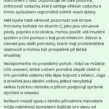
odstranění z těla. Doporučuje se také používat
zvlhčovač vzduchu, který udržuje vlhkost vzduchu a
tímto způsobem napomáhá zvlhčit nosní dutiny.
Měli byste také věnovat pozornost své stravě.
Potraviny bohaté na vitamín C, jako jsou citrusové
plody, paprika a brokolice, mohou posílit váš imunitní
systém a tím pomoci v boji proti infekcím. Zázvor a
česnek jsou další potraviny, které mají protizánětlivé
vlastnosti a mohou být prospěšné při léčbě
sinusitidy.
Nezapomeňte na pravidelný pohyb. I když se můžete
cítit unavení, lehké cvičení pomáhá zlepšit oběh a
tím pomáhá vašemu tělu lépe bojovat s infekcí. Jóga
a strečink jsou ideální volbou, jelikož nevyžadují
velkou fyzickou námahu a přitom podporují správné
dýchání a relaxaci.
Reflexní masáž spolu s těmito přírodními metodami
může nabídnout kompletní balíček pro úlevu od