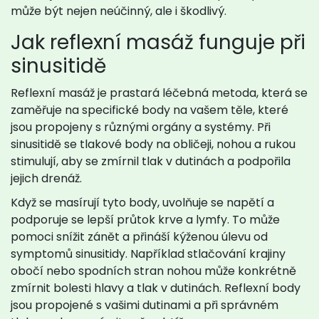
může být nejen neúčinný, ale i škodlivý.
Jak reflexní masáž funguje při
sinusitidě
Reflexní masáž je prastará léčebná metoda, která se
zaměřuje na specifické body na vašem těle, které
jsou propojeny s různými orgány a systémy. Při
sinusitidě se tlakové body na obličeji, nohou a rukou
stimulují, aby se zmírnil tlak v dutinách a podpořila
jejich drenáž.
Když se masírují tyto body, uvolňuje se napětí a
podporuje se lepší průtok krve a lymfy. To může
pomoci snížit zánět a přináší kýženou úlevu od
symptomů sinusitidy. Například stlačování krajiny
obočí nebo spodních stran nohou může konkrétně
zmírnit bolesti hlavy a tlak v dutinách. Reflexní body
jsou propojené s vašimi dutinami a při správném