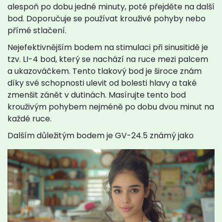
alespoň po dobu jedné minuty, poté přejděte na další
bod. Doporučuje se používat krouživé pohyby nebo
přímé stlačení.
Nejefektivnějším bodem na stimulaci při sinusitidě je
tzv. LI-4 bod, který se nachází na ruce mezi palcem
a ukazováčkem. Tento tlakový bod je široce znám
díky své schopnosti ulevit od bolesti hlavy a také
zmenšit zánět v dutinách. Masírujte tento bod
krouživým pohybem nejméně po dobu dvou minut na
každé ruce.
Dalším důležitým bodem je GV-24.5 známý jako