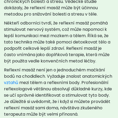
chronických bolestí a stresu. Vědecké studie
dokázaly, že reflexní masáž může být účinnou
metodou pro snižování bolesti a stresu v těle.
Někteří odborníci tvrdí, že reflexní masáž pomáhá
stimulovat nervový systém, což může napomoci k
lepší komunikaci mezi mozkem a tělem. Říká se, že
tato technika může také pomoci detoxikovat tělo a
podpořit celkově lepší zdraví. Reflexní masáž je
často vnímána jako doplňková terapie, která může
být použita vedle konvenčních metod léčby.
Reflexní masáž není jen o jednoduchém mačkání
bodů na chodidlech. Vyžaduje znalost anatomických
vztahů
mezi tělem a reflexními body. Profesionální
reflexologové většinou absolvují důkladné kurzy, kde
se učí správně identifikovat a stimulovat tyto body.
Je důležité si uvědomit, že i když si můžete provádět
reflexní masáž sami doma, návštěva zkušeného
terapeuta může být velmi přínosná.