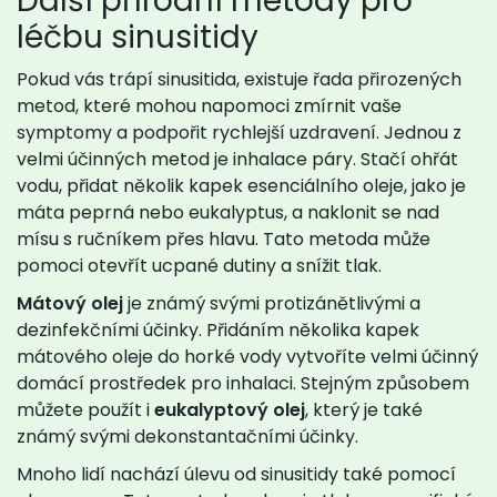
Další přírodní metody pro
léčbu sinusitidy
Pokud vás trápí sinusitida, existuje řada přirozených
metod, které mohou napomoci zmírnit vaše
symptomy a podpořit rychlejší uzdravení. Jednou z
velmi účinných metod je inhalace páry. Stačí ohřát
vodu, přidat několik kapek esenciálního oleje, jako je
máta peprná nebo eukalyptus, a naklonit se nad
mísu s ručníkem přes hlavu. Tato metoda může
pomoci otevřít ucpané dutiny a snížit tlak.
Mátový olej
je známý svými protizánětlivými a
dezinfekčními účinky. Přidáním několika kapek
mátového oleje do horké vody vytvoříte velmi účinný
domácí prostředek pro inhalaci. Stejným způsobem
můžete použít i
eukalyptový olej
, který je také
známý svými dekonstantačními účinky.
Mnoho lidí nachází úlevu od sinusitidy také pomocí