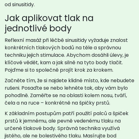
od sinusitidy.
Jak aplikovat tlak na
jednotlivé body
Reflexní masáž při léčbě sinusitidy vyžaduje znalost
konkrétních tlakových bodů na těle a správnou
techniku jejich stimulace. Abychom dosáhli úlevy, je
klíčové vědět, kam a jak silně na tyto body tlačit.
Pojďme si to společně projít krok za krokem.
Začněte tím, že si najdete klidné místo, kde nebudete
rušeni. Posaďte se nebo lehněte tak, aby vám bylo
pohodlně. Zaměřte se na oblasti kolem nosu, tváří,
čela a na ruce – konkrétně na špičky prstů.
K základním postupům patří použití palců a špiček
prstů k jemnému, ale pevně vedenému tlaku na
určené tlakové body. Správná technika využívá
jistého, ale ne bolestivého tlaku. Masírujte bod