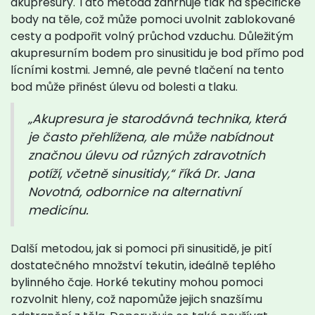
akupresury. Tato metoda zahrnuje tlak na specifické
body na těle, což může pomoci uvolnit zablokované
cesty a podpořit volný průchod vzduchu. Důležitým
akupresurním bodem pro sinusitidu je bod přímo pod
lícními kostmi. Jemné, ale pevné tlačení na tento
bod může přinést úlevu od bolesti a tlaku.
„Akupresura je starodávná technika, která
je často přehlížena, ale může nabídnout
značnou úlevu od různých zdravotních
potíží, včetně sinusitidy,“ říká Dr. Jana
Novotná, odbornice na alternativní
medicínu.
Další metodou, jak si pomoci při sinusitidě, je pití
dostatečného množství tekutin, ideálně teplého
bylinného čaje. Horké tekutiny mohou pomoci
rozvolnit hleny, což napomůže jejich snazšímu