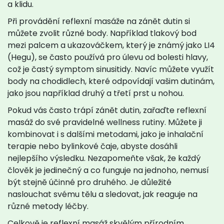
a klidu.
Při provádění reflexní masáže na zánět dutin si
můžete zvolit různé body. Například tlakový bod
mezi palcem a ukazováčkem, který je známý jako LI4
(Hegu), se často používá pro úlevu od bolesti hlavy,
což je častý symptom sinusitidy. Navíc můžete využít
body na chodidlech, které odpovídají vašim dutinám,
jako jsou například druhý a třetí prst u nohou.
Pokud vás často trápí zánět dutin, zařaďte reflexní
masáž do své pravidelné wellness rutiny. Můžete ji
kombinovat i s dalšími metodami, jako je inhalační
terapie nebo bylinkové čaje, abyste dosáhli
nejlepšího výsledku. Nezapomeňte však, že každý
člověk je jedinečný a co funguje na jednoho, nemusí
být stejně účinné pro druhého. Je důležité
naslouchat svému tělu a sledovat, jak reaguje na
různé metody léčby.
Celkově je reflexní masáž skvělým přírodním