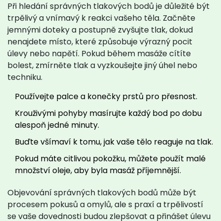
Při hledání správných tlakových bodů je důležité být
trpělivý a vnímavý k reakci vašeho těla. Začněte
jemnými doteky a postupně zvyšujte tlak, dokud
nenajdete místo, které způsobuje výrazný pocit
úlevy nebo napětí. Pokud během masáže cítíte
bolest, zmírněte tlak a vyzkoušejte jiný úhel nebo
techniku.
Používejte palce a konečky prstů pro přesnost.
Krouživými pohyby masírujte každý bod po dobu
alespoň jedné minuty.
Buďte všímaví k tomu, jak vaše tělo reaguje na tlak.
Pokud máte citlivou pokožku, můžete použít malé
množství oleje, aby byla masáž příjemnější.
Objevování správných tlakových bodů může být
procesem pokusů a omylů, ale s praxí a trpělivostí
se vaše dovednosti budou zlepšovat a přinášet úlevu