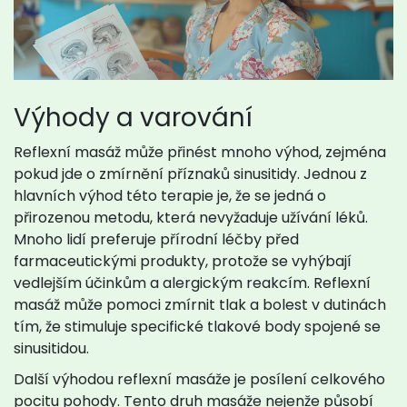
Výhody a varování
Reflexní masáž může přinést mnoho výhod, zejména
pokud jde o zmírnění příznaků sinusitidy. Jednou z
hlavních výhod této terapie je, že se jedná o
přirozenou metodu, která nevyžaduje užívání léků.
Mnoho lidí preferuje přírodní léčby před
farmaceutickými produkty, protože se vyhýbají
vedlejším účinkům a alergickým reakcím. Reflexní
masáž může pomoci zmírnit tlak a bolest v dutinách
tím, že stimuluje specifické tlakové body spojené se
sinusitidou.
Další výhodou reflexní masáže je posílení celkového
pocitu pohody. Tento druh masáže nejenže působí