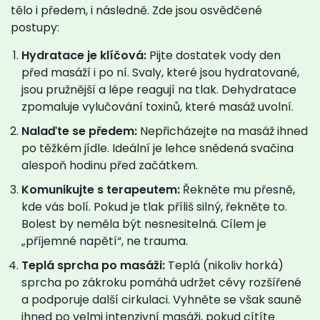
tělo i předem, i následně. Zde jsou osvědčené
postupy:
Hydratace je klíčová:
Pijte dostatek vody den
před masáží i po ní. Svaly, které jsou hydratované,
jsou pružnější a lépe reagují na tlak. Dehydratace
zpomaluje vylučování toxinů, které masáž uvolní.
Nalaďte se předem:
Nepřicházejte na masáž ihned
po těžkém jídle. Ideální je lehce snědená svačina
alespoň hodinu před začátkem.
Komunikujte s terapeutem:
Řekněte mu přesně,
kde vás bolí. Pokud je tlak příliš silný, řekněte to.
Bolest by neměla být nesnesitelná. Cílem je
„příjemné napětí“, ne trauma.
Teplá sprcha po masáži:
Teplá (nikoliv horká)
sprcha po zákroku pomáhá udržet cévy rozšířené
a podporuje další cirkulaci. Vyhněte se však sauně
ihned po velmi intenzivní masáži, pokud cítíte