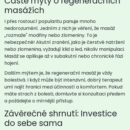
Časté mýty o regeneračních
masážích
I přes rostoucí popularitu panuje mnoho
nedorozumění. Jedním z nich je věření, že masáž
„rozmaže" modřiny nebo zlomeniny. To je
nebezpečné! Akutní zranění, jako je čerstvé natržení
nebo zlomenina, vyžadují klid a led, nikoliv manipulaci.
Masáž se aplikuje až v subakutní nebo chronické fázi
hojení.
Dalším mýtem je, že regenerační masáž je vždy
bolestivá. I když může být intenzivní, dobrý terapeut
umí najít hranici mezi účinností a komfortem. Pokud
máte strach z bolesti, domluvte si konzultaci předem
a požádejte o mírnější přístup.
Závěrečné shrnutí: Investice
do sebe sama