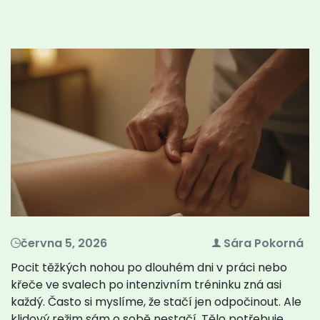
června 5, 2026
Sára Pokorná
Pocit těžkých nohou po dlouhém dni v práci nebo
křeče ve svalech po intenzivním tréninku zná asi
každý. Často si myslíme, že stačí jen odpočinout. Ale
klidový režim sám o sobě nestačí. Tělo potřebuje