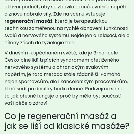
aktivní podnět, aby se zbavilo toxinů, uvolnilo napětí
a znovu nabralo síly. Zde na scénu vstupuje
regenerační masáž
, která je
terapeutickou
technikou zaměřenou na rychlé obnovení funkčnosti
svalů a nervového systému
.
Nejde jen o relaxaci, ale o
cílený zásah do fyziologie těla.
V dnešním uspěchaném světě, kde je Brno i celé
Česko plné lidí trpících syndromem přetíženého
nervového systému a chronickým svalovým
napětím, je tato metoda stále žádanější. Pomáhá
nejen sportovcům, ale i kancelářským pracovníkům,
kteří sedí po desítky hodin denně. Podívejme se na
to, jak přesně funguje a proč by měla být součástí
vaší péče o zdraví.
Co je regenerační masáž a
jak se liší od klasické masáže?