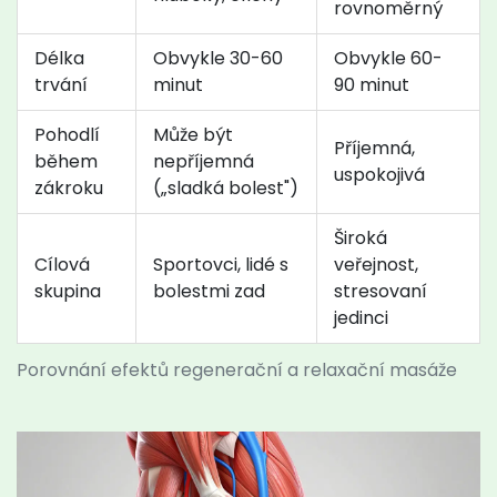
rovnoměrný
Délka
Obvykle 30-60
Obvykle 60-
trvání
minut
90 minut
Pohodlí
Může být
Příjemná,
během
nepříjemná
uspokojivá
zákroku
(„sladká bolest")
Široká
Cílová
Sportovci, lidé s
veřejnost,
skupina
bolestmi zad
stresovaní
jedinci
Porovnání efektů regenerační a relaxační masáže