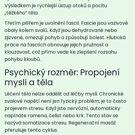
Výsledkem je rychlejší ústup otoků a pocitu
„těžkého“ těla.
Třetím pilířem je uvolnění fascií. Fascie jsou vazivové
obaly kolem svalů. Když jsou dehydrované nebo
zjizvené, omezují pohyb a způsobují bolest. Hluboká
práce na fasciích obnovuje jejich pružnost a
klouzavost, což přímo vede ke zlepšení rozsahu
pohybu kloubů.
Psychický rozměr: Propojení
mysli a těla
Léčení těla nelze oddělit od léčby mysli. Chronické
svalové napětí není jen fyzický problém; je to často
projevem stresu. Když jste nervózní, automaticky
napínáte ramena, čelist nebo krk. Tento stav se
nazývá somatizace stresu. Regenerační masáž
přerušuje tento cyklus.