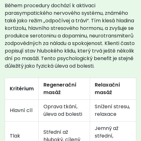
Během procedury dochází k aktivaci
parasympatického nervového systému, známého
také jako režim „odpočívej a trávi“. Tím klesá hladina
kortizolu, hlavního stresového hormonu, a zvyšuje se
produkce serotoninu a dopaminu, neurotransmiterů
zodpovědných za náladu a spokojenost. Klienti často
popisují stav hlubokého klidu, který trvá ještě několik
dní po masáži. Tento psychologický benefit je stejně
důležitý jako fyzická úleva od bolesti.
Regenerační
Relaxační
Kritérium
masáž
masáž
Oprava tkání,
Snížení stresu,
Hlavní cíl
úleva od bolesti
relaxace
Jemný až
Střední až
Tlak
střední,
hluboký, cílený