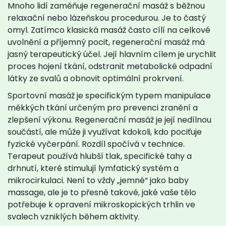
Mnoho lidí zaměňuje regenerační masáž s běžnou
relaxační nebo lázeňskou procedurou. Je to častý
omyl. Zatímco klasická masáž často cílí na celkové
uvolnění a příjemný pocit, regenerační masáž má
jasný terapeutický účel. Její hlavním cílem je urychlit
proces hojení tkání, odstranit metabolické odpadní
látky ze svalů a obnovit optimální prokrvení.
Sportovní masáž
je
specifickým typem manipulace
měkkých tkání určeným pro prevenci zranění a
zlepšení výkonu
. Regenerační masáž je její nedílnou
součástí, ale může ji využívat kdokoli, kdo pociťuje
fyzické vyčerpání. Rozdíl spočívá v technice.
Terapeut používá hlubší tlak, specifické tahy a
drhnutí, které stimulují lymfatický systém a
mikrocirkulaci. Není to vždy „jemné“ jako baby
massage, ale je to přesně takové, jaké vaše tělo
potřebuje k opravení mikroskopických trhlin ve
svalech vzniklých během aktivity.