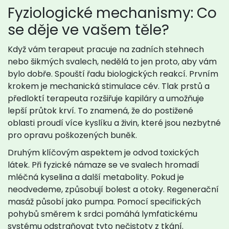
Fyziologické mechanismy: Co
se děje ve vašem těle?
Když vám terapeut pracuje na zadních stehnech
nebo šikmých svalech, nedělá to jen proto, aby vám
bylo dobře. Spouští řadu biologických reakcí. Prvním
krokem je mechanická stimulace cév. Tlak prstů a
předloktí terapeuta rozšiřuje kapiláry a umožňuje
lepší průtok krví. To znamená, že do postižené
oblasti proudí více kyslíku a živin, které jsou nezbytné
pro opravu poškozených buněk.
Druhým klíčovým aspektem je odvod toxických
látek. Při fyzické námaze se ve svalech hromadí
mléčná kyselina a další metabolity. Pokud je
neodvedeme, způsobují bolest a otoky. Regenerační
masáž působí jako pumpa. Pomocí specifických
pohybů směrem k srdci pomáhá lymfatickému
systému odstraňovat tyto nečistoty z tkání.