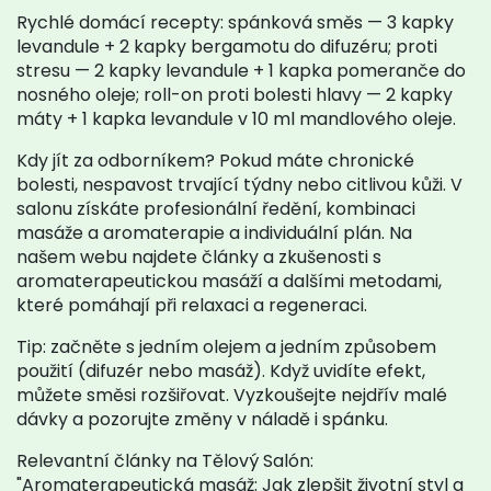
Rychlé domácí recepty: spánková směs — 3 kapky
levandule + 2 kapky bergamotu do difuzéru; proti
stresu — 2 kapky levandule + 1 kapka pomeranče do
nosného oleje; roll-on proti bolesti hlavy — 2 kapky
máty + 1 kapka levandule v 10 ml mandlového oleje.
Kdy jít za odborníkem? Pokud máte chronické
bolesti, nespavost trvající týdny nebo citlivou kůži. V
salonu získáte profesionální ředění, kombinaci
masáže a aromaterapie a individuální plán. Na
našem webu najdete články a zkušenosti s
aromaterapeutickou masáží a dalšími metodami,
které pomáhají při relaxaci a regeneraci.
Tip: začněte s jedním olejem a jedním způsobem
použití (difuzér nebo masáž). Když uvidíte efekt,
můžete směsi rozšiřovat. Vyzkoušejte nejdřív malé
dávky a pozorujte změny v náladě i spánku.
Relevantní články na Tělový Salón:
"Aromaterapeutická masáž: Jak zlepšit životní styl a