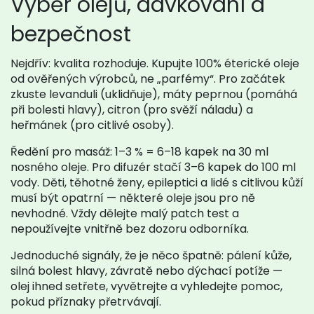
Výběr olejů, dávkování a
bezpečnost
Nejdřív: kvalita rozhoduje. Kupujte 100% éterické oleje
od ověřených výrobců, ne „parfémy“. Pro začátek
zkuste levanduli (uklidňuje), máty peprnou (pomáhá
při bolesti hlavy), citron (pro svěží náladu) a
heřmánek (pro citlivé osoby).
Ředění pro masáž: 1–3 % = 6–18 kapek na 30 ml
nosného oleje. Pro difuzér stačí 3–6 kapek do 100 ml
vody. Děti, těhotné ženy, epileptici a lidé s citlivou kůží
musí být opatrní — některé oleje jsou pro ně
nevhodné. Vždy dělejte malý patch test a
nepoužívejte vnitřně bez dozoru odborníka.
Jednoduché signály, že je něco špatně: pálení kůže,
silná bolest hlavy, závratě nebo dýchací potíže —
olej ihned setřete, vyvětrejte a vyhledejte pomoc,
pokud příznaky přetrvávají.