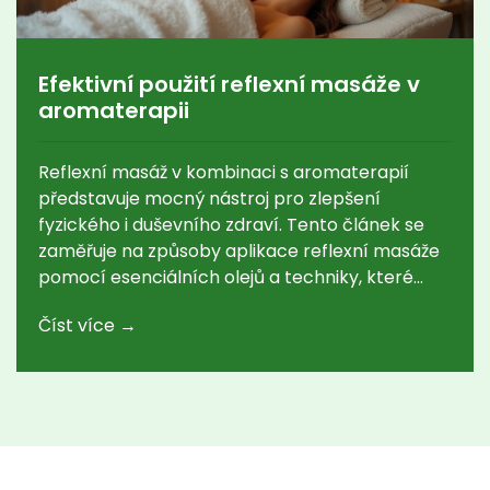
Efektivní použití reflexní masáže v
aromaterapii
Reflexní masáž v kombinaci s aromaterapií
představuje mocný nástroj pro zlepšení
fyzického i duševního zdraví. Tento článek se
zaměřuje na způsoby aplikace reflexní masáže
pomocí esenciálních olejů a techniky, které
mohou posílit účinky masáže a navodit pocit
Číst více →
hluboké pohody. Dozvíte se také o konkrétních
kombinacích vůní, které mohou podpořit různé
zdravotní potřeby. Prozkoumejte tipy a triky, jak
zrelaxovat tělo i mysl.