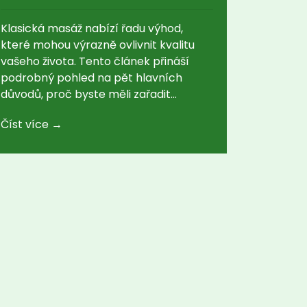
Klasická masáž nabízí řadu výhod,
které mohou výrazně ovlivnit kvalitu
vašeho života. Tento článek přináší
podrobný pohled na pět hlavních
důvodů, proč byste měli zařadit
klasickou masáž do svého životního
Číst více →
stylu. Zjistíte, jak masáž může pomoct s
uvolněním napětí, zlepšením krevního
oběhu a podporou duševní pohody.