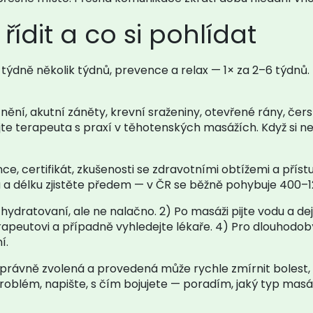
řídit a co si pohlídat
1× týdně několik týdnů, prevence a relax — 1× za 2–6 týdnů
ění, akutní záněty, krevní sraženiny, otevřené rány, čer
jte terapeuta s praxí v těhotenských masážích. Když si ne
e, certifikát, zkušenosti se zdravotními obtížemi a přístu
nu a délku zjistěte předem — v ČR se běžně pohybuje 400–1
 hydratovaní, ale ne nalačno. 2) Po masáži pijte vodu a de
rapeutovi a případně vyhledejte lékaře. 4) Pro dlouhodo
í.
správně zvolená a provedená může rychle zmírnit bolest, z
roblém, napište, s čím bojujete — poradím, jaký typ mas