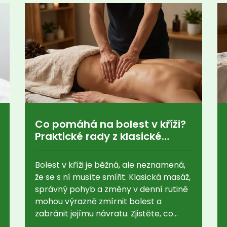
Co pomáhá na bolest v kříži?
Praktické rady z klasické
masáže a denní praxe
Bolest v kříži je běžná, ale neznamená,
že se s ní musíte smířit. Klasická masáž,
správný pohyb a změny v denní rutině
mohou výrazně zmírnit bolest a
zabránit jejímu návratu. Zjistěte, co
skutečně pomáhá.