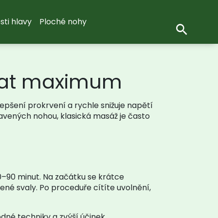
sti hlavy
Ploché nohy
ískat maximum
lepšení prokrvení a rychle snižuje napětí
avených nohou, klasická masáž je často
0–90 minut. Na začátku se krátce
ené svaly. Po proceduře cítíte uvolnění,
dné techniky a zvýší účinek.