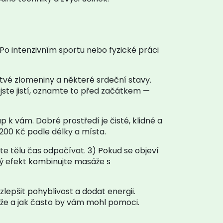
. Po intenzivním sportu nebo fyzické práci
stvé zlomeniny a některé srdeční stavy.
jste jistí, oznamte to před začátkem —
p k vám. Dobré prostředí je čisté, klidné a
200 Kč podle délky a místa.
jte tělu čas odpočívat. 3) Pokud se objeví
bý efekt kombinujte masáže s
lepšit pohyblivost a dodat energii.
áže a jak často by vám mohl pomoci.