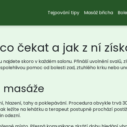
Tejpování tipy
Masáž břicha
Bole
co čekat a jak z ní z
u najdete skoro v každém salonu. Přináší uvolnění svalů, z
spolehlivou pomoc od bolesti zad, ztuhlého krku nebo un
m masáže
í, hlazení, tahy a poklepávání. Procedura obvykle trvá 3
Pak ležíte na lehátku a terapeut postupně prochází postiž
in odezní.
přesné místo. Přesná komunikace zkrátí dobu hledání vho