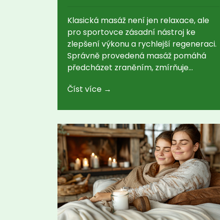
Klasická masáž není jen relaxace, ale
pro sportovce zásadní nástroj ke
zlepšení výkonu a rychlejší regeneraci.
Správně provedená masáž pomáhá
předcházet zraněním, zmírňuje
svalové napětí a podporuje celkovou
Číst více →
pohyblivost. Článek ukáže, na co dát
pozor a kdy se masáži opravdu vyplatí
věnovat. Přinese i tipy, jak poznat
kvalitního maséra a kam za masáží
vyrazit. Všechno jednoduše a bez
složitostí.