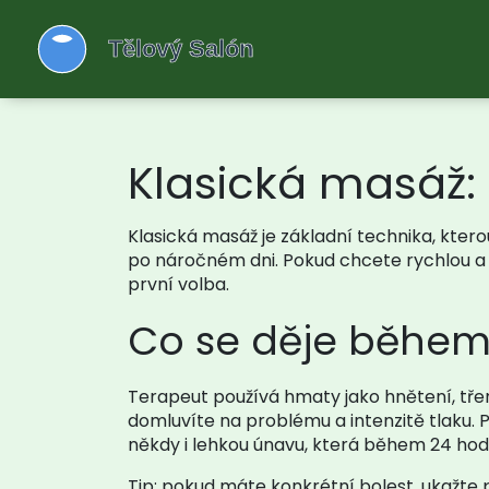
Klasická masáž: 
Klasická masáž je základní technika, ktero
po náročném dni. Pokud chcete rychlou a 
první volba.
Co se děje běhe
Terapeut používá hmaty jako hnětení, třen
domluvíte na problému a intenzitě tlaku. 
někdy i lehkou únavu, která během 24 hod
Tip: pokud máte konkrétní bolest, ukažte 