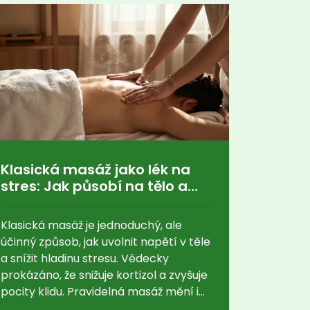
Klasická masáž jako lék na
stres: Jak působí na tělo a
mysl?
Klasická masáž je jednoduchý, ale
účinný způsob, jak uvolnit napětí v těle
a snížit hladinu stresu. Vědecky
prokázáno, že snižuje kortizol a zvyšuje
pocity klidu. Pravidelná masáž mění i
způsob, jakým vaše tělo a mozek