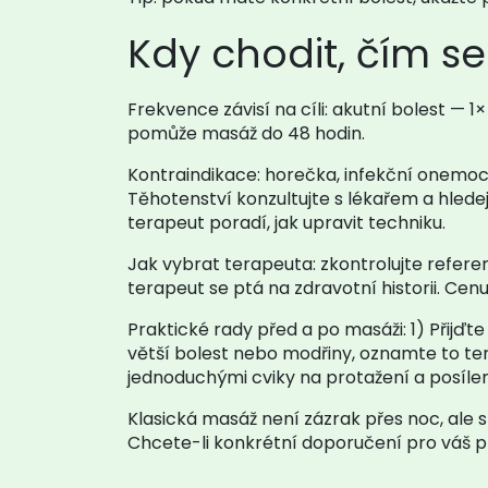
Kdy chodit, čím se 
Frekvence závisí na cíli: akutní bolest — 
pomůže masáž do 48 hodin.
Kontraindikace: horečka, infekční onemocn
Těhotenství konzultujte s lékařem a hlede
terapeut poradí, jak upravit techniku.
Jak vybrat terapeuta: zkontrolujte referenc
terapeut se ptá na zdravotní historii. Ce
Praktické rady před a po masáži: 1) Přijďte
větší bolest nebo modřiny, oznamte to te
jednoduchými cviky na protažení a posílen
Klasická masáž není zázrak přes noc, ale 
Chcete-li konkrétní doporučení pro váš p