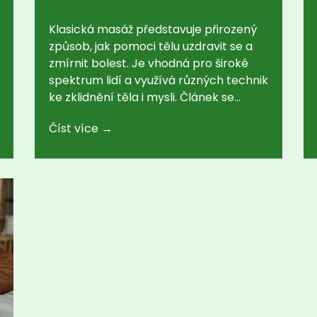
Klasická masáž představuje přirozený
způsob, jak pomoci tělu uzdravit se a
zmírnit bolest. Je vhodná pro široké
spektrum lidí a využívá různých technik
ke zklidnění těla i mysli. Článek se
zaměří na výhody, techniky a příběhy
Číst více →
lidí, kteří našli úlevu díky pravidelnému
masírování. Naučíte se také, jak si
vybrat správného maséra a čeho se
při masáži vyvarovat.