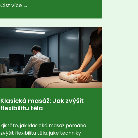
Číst více →
reagují na každodenní tlaky.
Klasická masáž: Jak zvýšit
flexibilitu těla
Zjistěte, jak klasická masáž pomáhá
zvýšit flexibilitu těla, jaké techniky