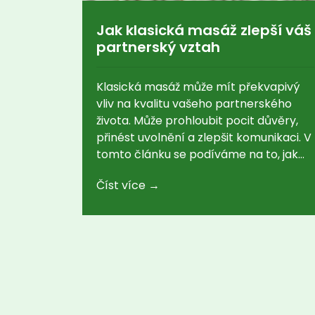
Jak klasická masáž zlepší váš
partnerský vztah
Klasická masáž může mít překvapivý
vliv na kvalitu vašeho partnerského
života. Může prohloubit pocit důvěry,
přinést uvolnění a zlepšit komunikaci. V
tomto článku se podíváme na to, jak
konkrétně masáž může pomoci
Číst více →
vašemu vztahu.