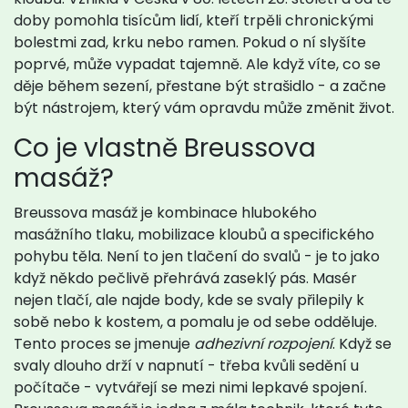
doby pomohla tisícům lidí, kteří trpěli chronickými
bolestmi zad, krku nebo ramen. Pokud o ní slyšíte
poprvé, může vypadat tajemně. Ale když víte, co se
děje během sezení, přestane být strašidlo - a začne
být nástrojem, který vám opravdu může změnit život.
Co je vlastně Breussova
masáž?
Breussova masáž je kombinace hlubokého
masážního tlaku, mobilizace kloubů a specifického
pohybu těla. Není to jen tlačení do svalů - je to jako
když někdo pečlivě přehrává zaseklý pás. Masér
nejen tlačí, ale najde body, kde se svaly přilepily k
sobě nebo k kostem, a pomalu je od sebe odděluje.
Tento proces se jmenuje
adhezivní rozpojení
. Když se
svaly dlouho drží v napnutí - třeba kvůli sedění u
počítače - vytvářejí se mezi nimi lepkavé spojení.