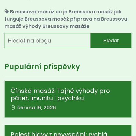
Breussova masáž
co je Breussova masáž
jak
funguje Breussova masáž
příprava na Breussovu
masáž
výhody Breussovy masáže
Hledat
Pupulární příspěvky
Čínská masáž: Tajné výhody pro
páteř, imunitu i psychiku
června 16, 2026
Bolest hlavy z nevyspání: rychlá