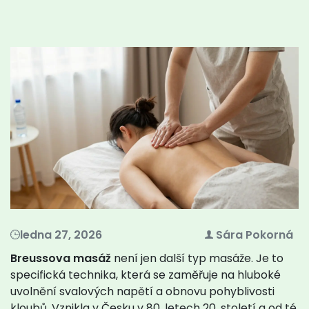
ledna 27, 2026
Sára Pokorná
Breussova masáž
není jen další typ masáže. Je to
specifická technika, která se zaměřuje na hluboké
uvolnění svalových napětí a obnovu pohyblivosti
kloubů. Vznikla v Česku v 80. letech 20. století a od té