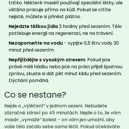
tričko. Některé maséři používají speciální látky, ale
většina pracuje přímo na kůži. Pokud se cítíte
nejistě, můžete si přinést plátno.
Nejedzte těžkou jídla
2 hodiny před sezením. Tělo
potřebuje energii na regeneraci, ne na trávení.
Nezapomeňte na vodu
- vypijte 0,5 litru vody 30
minut před sezením.
Nepřijíždějte s vysokým stresem
. Pokud jste
právě měli hádku nebo jste na práci přijali špatnou
zprávu, zkuste si dát pět minut klidu před sezením.
Dýchání pomáhá.
Co se nestane?
Nejde o „výlěčení“ v jednom sezení. Nebudete
zázračně zdraví po 45 minutách. Nejde o to, že vám
masér „vymaže“ bolest - on vám jen umožní, aby
vaše tělo začalo sebe sama léčit. Pokud očekáváte