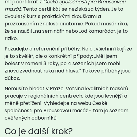
mají certifikát z
České společnosti pro Breussovou
masáž
. Tento certifikát se nezíská za týden. Je to
dvouletý kurz s praktickými zkouškami a
přezkoušením znalosti anatomie. Pokud masér říká,
že se naučil „na semináři“ nebo „od kamaráda“, je to
riziko.
Požádejte o referenční příběhy. Ne o „všichni říkají, že
je to skvělé“, ale o konkrétní případy: „Měl jsem
bolest v rameni 3 roky, po 4 sezeních jsem mohl
znovu zvednout ruku nad hlavu.“ Takové příběhy jsou
důkaz.
Nemusíte hledat v Praze. Většina kvalitních maséřů
pracuje v regionálních centrech, kde jsou levnější a
méně přetížení. Vyhledejte na webu České
společnosti pro Breussovou masáž - tam je seznam
ověřených odborníků.
Co je další krok?