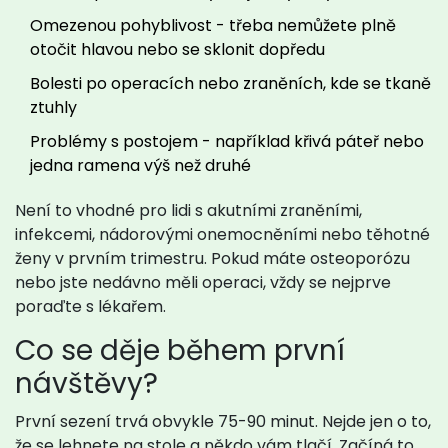
Omezenou pohyblivost - třeba nemůžete plně
otočit hlavou nebo se sklonit dopředu
Bolesti po operacích nebo zraněních, kde se tkaně
ztuhly
Problémy s postojem - například křivá páteř nebo
jedna ramena výš než druhé
Není to vhodné pro lidi s akutními zraněními,
infekcemi, nádorovými onemocněními nebo těhotné
ženy v prvním trimestru. Pokud máte osteoporózu
nebo jste nedávno měli operaci, vždy se nejprve
poraďte s lékařem.
Co se děje během první
návštěvy?
První sezení trvá obvykle 75-90 minut. Nejde jen o to,
že se lehnete na stole a někdo vám tlačí. Začíná to