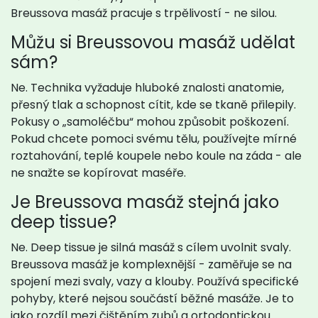
Breussova masáž pracuje s trpělivostí - ne silou.
Můžu si Breussovou masáž udělat
sám?
Ne. Technika vyžaduje hluboké znalosti anatomie,
přesný tlak a schopnost cítit, kde se tkaně přilepily.
Pokusy o „samoléčbu“ mohou způsobit poškození.
Pokud chcete pomoci svému tělu, používejte mírné
roztahování, teplé koupele nebo koule na záda - ale
ne snažte se kopírovat maséře.
Je Breussova masáž stejná jako
deep tissue?
Ne. Deep tissue je silná masáž s cílem uvolnit svaly.
Breussova masáž je komplexnější - zaměřuje se na
spojení mezi svaly, vazy a klouby. Používá specifické
pohyby, které nejsou součástí běžné masáže. Je to
jako rozdíl mezi čištěním zubů a ortodontickou