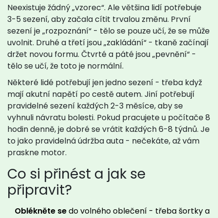
Neexistuje žádný „vzorec“. Ale většina lidí potřebuje
3-5 sezení, aby začala cítit trvalou změnu. První
sezení je „rozpoznání“ - tělo se pouze učí, že se může
uvolnit. Druhé a třetí jsou „zakládání“ - tkaně začínají
držet novou formu. Čtvrté a páté jsou „pevnění“ -
tělo se učí, že toto je normální.
Některé lidé potřebují jen jedno sezení - třeba když
mají akutní napětí po cestě autem. Jiní potřebují
pravidelné sezení každých 2-3 měsíce, aby se
vyhnuli návratu bolesti. Pokud pracujete u počítače 8
hodin denně, je dobré se vrátit každých 6-8 týdnů. Je
to jako pravidelná údržba auta - nečekáte, až vám
praskne motor.
Co si přinést a jak se
připravit?
Oblékněte se
do volného oblečení - třeba šortky a