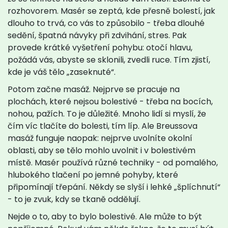
rozhovorem. Masér se zeptá, kde přesně bolestí, jak
dlouho to trvá, co vás to způsobilo - třeba dlouhé
sedění, špatná návyky při zdvihání, stres. Pak
provede krátké vyšetření pohybu: otočí hlavu,
požádá vás, abyste se sklonili, zvedli ruce. Tím zjistí,
kde je váš tělo „zaseknuté“.
Potom začne masáž. Nejprve se pracuje na
plochách, které nejsou bolestivé - třeba na bocích,
nohou, pažích. To je důležité. Mnoho lidí si myslí, že
čím víc tlačíte do bolesti, tím líp. Ale Breussova
masáž funguje naopak: nejprve uvolníte okolní
oblasti, aby se tělo mohlo uvolnit i v bolestivém
místě. Masér používá různé techniky - od pomalého,
hlubokého tlačení po jemné pohyby, které
připomínají třepání. Někdy se slyší i lehké „šplíchnutí“
- to je zvuk, kdy se tkaně oddělují.
Nejde o to, aby to bylo bolestivé. Ale může to být