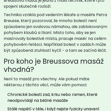
Breussova masáž je jedna z mála technik, které tyto
spojení skutečně rozloží.
Technika vznikla pod vedením lékaře a maséře Petra
Breusse, který pozoroval, že mnoho bolestí není
způsobeno jen svalovou námahou, ale zablokovaným
pohybem kloubů a tkaní. Místo toho, aby se jen
masírovaly bolestivé místa, pracuje masér na celém
pohybovém řetězci. Například bolest v zadách může
být způsobená ztuhlostí kyčlí - a tam se začíná léčit.
Pro koho je Breussova masáž
vhodná?
Není to masáž pro všechny. Ale pokud máte
některou z těchto věcí, může vám pomoci:
Chronické bolesti zad, krku nebo ramen, které
neodpovídají na běžné masáže
Stálé napětí v těle, i když nejste fyzicky unavení