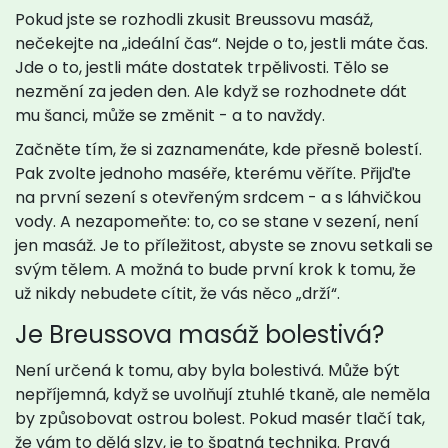
Pokud jste se rozhodli zkusit Breussovu masáž,
nečekejte na „ideální čas“. Nejde o to, jestli máte čas.
Jde o to, jestli máte dostatek trpělivosti. Tělo se
nezmění za jeden den. Ale když se rozhodnete dát
mu šanci, může se změnit - a to navždy.
Začněte tím, že si zaznamenáte, kde přesně bolestí.
Pak zvolte jednoho maséře, kterému věříte. Přijďte
na první sezení s otevřeným srdcem - a s láhvičkou
vody. A nezapomeňte: to, co se stane v sezení, není
jen masáž. Je to příležitost, abyste se znovu setkali se
svým tělem. A možná to bude první krok k tomu, že
už nikdy nebudete cítit, že vás něco „drží“.
Je Breussova masáž bolestivá?
Není určená k tomu, aby byla bolestivá. Může být
nepříjemná, když se uvolňují ztuhlé tkaně, ale neměla
by způsobovat ostrou bolest. Pokud masér tlačí tak,
že vám to dělá slzy, je to špatná technika. Pravá