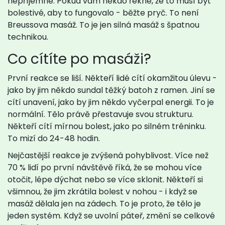
nepříjemné. Pokud vám někdo řekne, že to musí být
bolestivé, aby to fungovalo - běžte pryč. To není
Breussova masáž. To je jen silná masáž s špatnou
technikou.
Co cítíte po masáži?
První reakce se liší. Někteří lidé cítí okamžitou úlevu -
jako by jim někdo sundal těžký batoh z ramen. Jiní se
cítí unavení, jako by jim někdo vyčerpal energii. To je
normální. Tělo právě přestavuje svou strukturu.
Někteří cítí mírnou bolest, jako po silném tréninku.
To mizí do 24-48 hodin.
Nejčastější reakce je zvýšená pohyblivost. Více než
70 % lidí po první návštěvě říká, že se mohou více
otočit, lépe dýchat nebo se více sklonit. Někteří si
všimnou, že jim zkrátila bolest v nohou - i když se
masáž dělala jen na zádech. To je proto, že tělo je
jeden systém. Když se uvolní páteř, změní se celkové