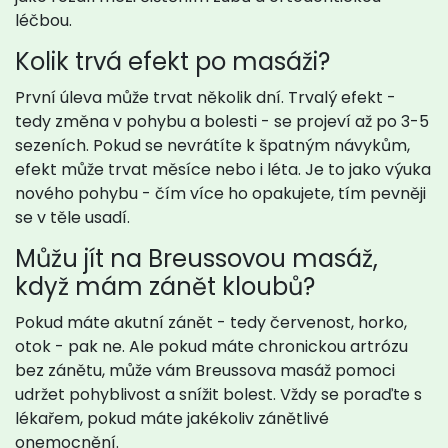
léčbou.
Kolik trvá efekt po masáži?
První úleva může trvat několik dní. Trvalý efekt -
tedy změna v pohybu a bolesti - se projeví až po 3-5
sezeních. Pokud se nevrátíte k špatným návykům,
efekt může trvat měsíce nebo i léta. Je to jako výuka
nového pohybu - čím více ho opakujete, tím pevněji
se v těle usadí.
Můžu jít na Breussovou masáž,
když mám zánět kloubů?
Pokud máte akutní zánět - tedy červenost, horko,
otok - pak ne. Ale pokud máte chronickou artrózu
bez zánětu, může vám Breussova masáž pomoci
udržet pohyblivost a snížit bolest. Vždy se poraďte s
lékařem, pokud máte jakékoliv zánětlivé
onemocnění.