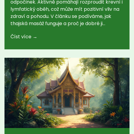
odpočinek. Aktivně pomáhají rozproudit krevní i
lymfatický oběh, což může mít pozitivní vliv na
zdraví a pohodu. V článku se podíváme, jak
thajská masáž funguje a proč je dobré ji
vyzkoušet při problémech s oběhem. Dozvíte
Číst více →
se, na co si dát pozor a jaká doporučení vám
můžou opravdu pomoct. Nechybí ani tipy na
domácí rituály, které podpoří výsledky masáží.