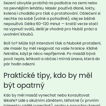
Sezení obvykle probíhá na podložce na zemi nebo
na pevnějším lehátku. Masér používá dlaně, lokty,
kolena i chodidla pro tlak a protahování. Oblečení si
nechte na sobě (volné a pohodlné), olej se běžně
nepoužívá. Délka 60–120 minut — kratší verze stačí
na vypnutí svalů, delší je vhodná pro hlubší práci a
uvolnění kloubů.
Bolí to? Může být intenzivní tlak a hluboké protažení,
ale masér by měl reagovat na vaše hranice. Klidně
řekněte, když je něco nepříjemné. Po masáži bývá
pocit tepla, lehkosti a občas i mírná únava, která do
pár hodin odezní.
Praktické tipy, kdo by měl
být opatrný
Kdo by měl masáž vynechat nebo konzultovat
lékaře? Lidé s akutním zánětem, těhotné (v prvním
trimestru raději vynechat), osoby s poruchou krevní