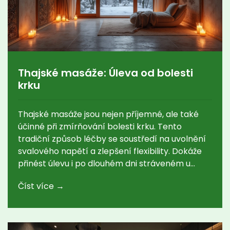
Thajské masáže: Úleva od bolesti
krku
Thajské masáže jsou nejen příjemné, ale také
účinné při zmírňování bolesti krku. Tento
tradiční způsob léčby se soustředí na uvolnění
svalového napětí a zlepšení flexibility. Dokáže
přinést úlevu i po dlouhém dni stráveném u
počítače. Zjistěte, jak vám může pomoci s
Číst více →
každodenním nepohodlím a proč je důležité
zařadit ji do svého životního stylu.