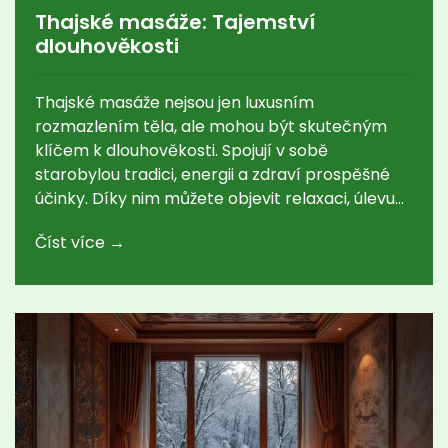
Thajské masáže: Tajemství
dlouhověkosti
Thajské masáže nejsou jen luxusním
rozmazlením těla, ale mohou být skutečným
klíčem k dlouhověkosti. Spojují v sobě
starobylou tradici, energii a zdraví prospěšné
účinky. Díky nim můžete objevit relaxaci, úlevu
od bolestí a přirozenou energii. Ponořte se do
Číst více →
tajemství, která se skrývá za těmito prastarými
technikami.