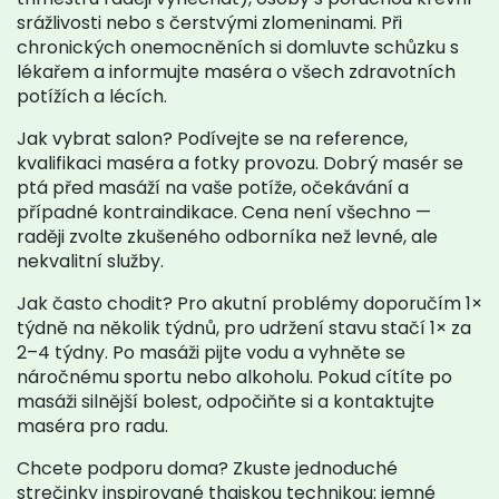
srážlivosti nebo s čerstvými zlomeninami. Při
chronických onemocněních si domluvte schůzku s
lékařem a informujte maséra o všech zdravotních
potížích a lécích.
Jak vybrat salon? Podívejte se na reference,
kvalifikaci maséra a fotky provozu. Dobrý masér se
ptá před masáží na vaše potíže, očekávání a
případné kontraindikace. Cena není všechno —
raději zvolte zkušeného odborníka než levné, ale
nekvalitní služby.
Jak často chodit? Pro akutní problémy doporučím 1×
týdně na několik týdnů, pro udržení stavu stačí 1× za
2–4 týdny. Po masáži pijte vodu a vyhněte se
náročnému sportu nebo alkoholu. Pokud cítíte po
masáži silnější bolest, odpočiňte si a kontaktujte
maséra pro radu.
Chcete podporu doma? Zkuste jednoduché
strečinky inspirované thajskou technikou: jemné